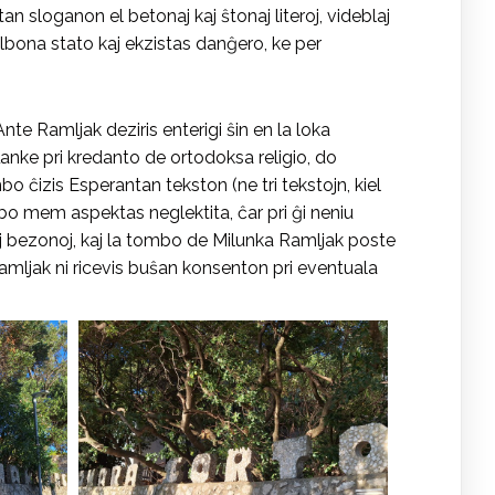
an sloganon el betonaj kaj ŝtonaj literoj, videblaj
malbona stato kaj ekzistas danĝero, ke per
e Ramljak deziris enterigi ŝin en la loka
flanke pri kredanto de ortodoksa religio, do
o ĉizis Esperantan tekston (ne tri tekstojn, kiel
mbo mem aspektas neglektita, ĉar pri ĝi neniu
okaj bezonoj, kaj la tombo de Milunka Ramljak poste
Ramljak ni ricevis buŝan konsenton pri eventuala