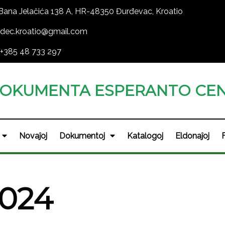
Bana Jelačića 138 A, HR-48350 Đurđevac, Kroatio
dec.kroatio@gmail.com
+385 48 733 297
OKUMENTA ESPERANTO CEN
Novaĵoj
Dokumentoj
Katalogoj
Eldonaĵoj
2024