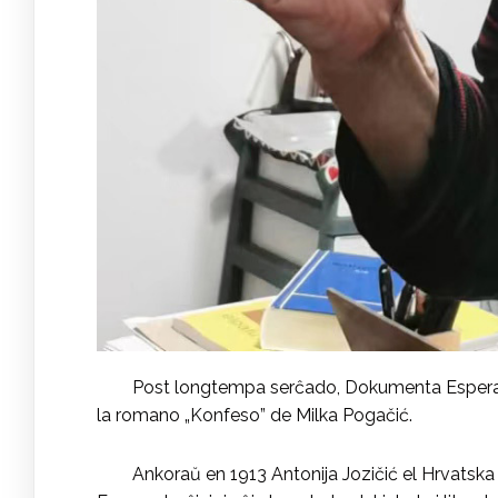
Post longtempa serĉado, Dokumenta Esperant
la romano „Konfeso” de Milka Pogačić.
Ankoraŭ en 1913 Antonija Jozičić el Hrvatska K