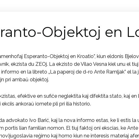
ranto-Objektoj en 
 Zamenhofaj Esperanto-Objektoj en Kroatio”, kiun eldonis Bjelo
nik, ekzista du ZEOj. La ekzisto de Vilao Vesna kiel unu el tiu
 informo en la libreto „La paperoj de d-ro Ante Ramljak” el la 
ojn pri ambaŭ objektoj.
istas, efektive en sufiĉe neglektita kaj difektita stato, kaj en l
ekciis ankoraŭ iomete pli pri ilia historio.
da advokato Ivo Barić, kaj la nova informo estas, ke li estis l
 portis lian familian nomon. El tiuj faktoj oni ekscias, ke An
lnov)jugoslavia reĝimo kaj homo kiun ne interesis materiaj afero