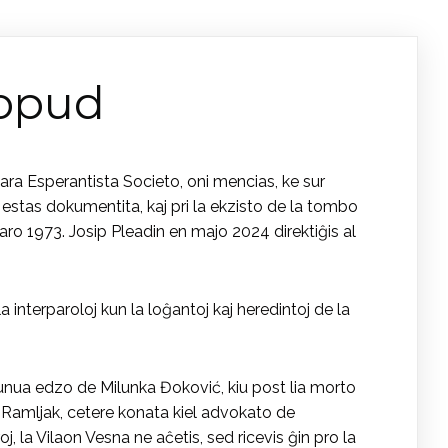
Lopud
vara Esperantista Societo, oni mencias, ke sur
j estas dokumentita, kaj pri la ekzisto de la tombo
jaro 1973. Josip Pleadin en majo 2024 direktiĝis al
a interparoloj kun la loĝantoj kaj heredintoj de la
a unua edzo de Milunka Đoković, kiu post lia morto
te Ramljak, cetere konata kiel advokato de
j, la Vilaon Vesna ne aĉetis, sed ricevis ĝin pro la