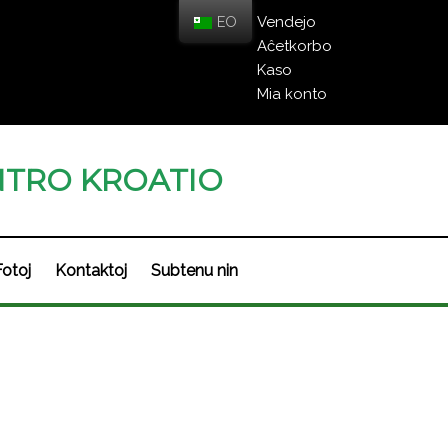
EO
Vendejo
Aĉetkorbo
Kaso
Mia konto
TRO KROATIO
Fotoj
Kontaktoj
Subtenu nin