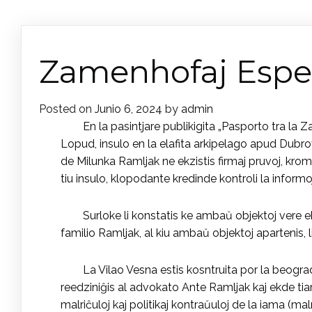
Zamenhofaj Espe
Posted on
Junio 6, 2024
by
admin
En la pasintjare publikigita „Pasporto tra la
Lopud, insulo en la elafita arkipelago apud Dubrov
de Milunka Ramljak ne ekzistis firmaj pruvoj, krom
tiu insulo, klopodante kredinde kontroli la inform
Surloke li konstatis ke ambaŭ objektoj vere ekz
familio Ramljak, al kiu ambaŭ objektoj apartenis, li 
La Vilao Vesna estis kosntruita por la beogra
reedziniĝis al advokato Ante Ramljak kaj ekde tiam
malriĉuloj kaj politikaj kontraŭuloj de la iama (ma