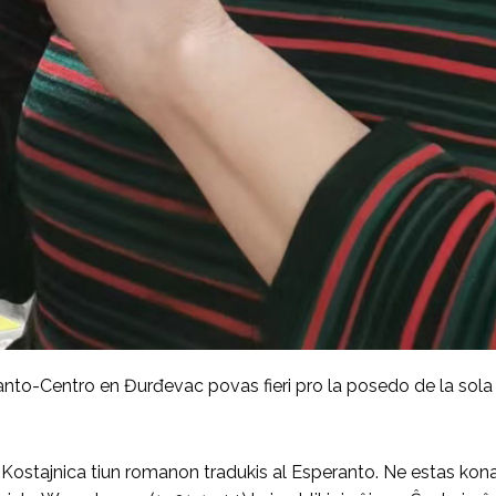
o-Centro en Đurđevac povas fieri pro la posedo de la sola 
ostajnica tiun romanon tradukis al Esperanto. Ne estas konate k