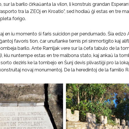
 sur la barilo ĉirkaŭanta la vilon, li konstruis grandan Esperant
 „Pasporto tra la ZEOj en Kroatio”, sed hodiaŭ ĝi estas en tre 
pleta forigo.
j en iu momento ŝi faris suicidon per pendumado. Ŝia edzo Ant
ĝantoj favoris tion, ĉar unuflanke temis pri sinmortigito kaj ali
ombeja barilo. Ante Ramljak vere sur la ĉefa tabulo de la tomb
gvaj), kiu nuntempe estas en tre malbona stato, kaj ankaŭ la to
 sorto deziris ke la tombejo en Šunj devis plivastiĝi pro la l
 konstruitaj novaj monumentoj. De la heredintoj de la familio 