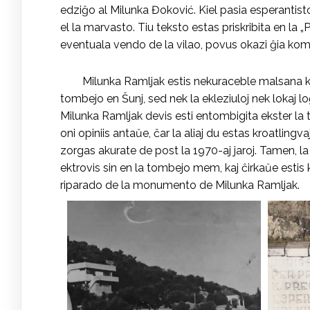
edziĝo al Milunka Đoković. Kiel pasia esperantisto,
el la marvasto. Tiu teksto estas priskribita en la
eventuala vendo de la vilao, povus okazi ĝia kom
Milunka Ramljak estis nekuraceble malsana ka
tombejo en Šunj, sed nek la ekleziuloj nek lokaj lo
Milunka Ramljak devis esti entombigita ekster la t
oni opiniis antaŭe, ĉar la aliaj du estas kroatlin
zorgas akurate de post la 1970-aj jaroj. Tamen, la
ektrovis sin en la tombejo mem, kaj ĉirkaŭe estis
riparado de la monumento de Milunka Ramljak.