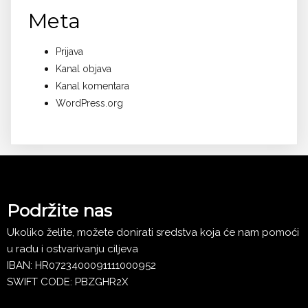
Meta
Prijava
Kanal objava
Kanal komentara
WordPress.org
Podržite nas
Ukoliko želite, možete donirati sredstva koja će nam pomoći
u radu i ostvarivanju ciljeva
IBAN: HR0723400091111000952
SWIFT CODE: PBZGHR2X