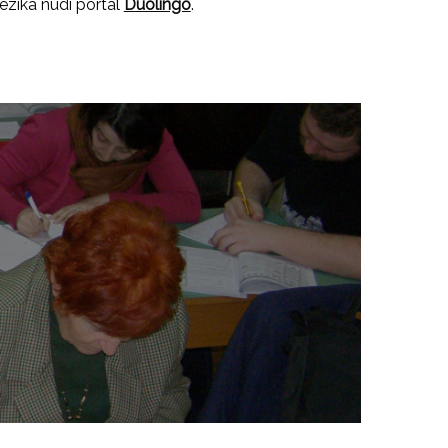
ezika nudi portal
Duolingo
.