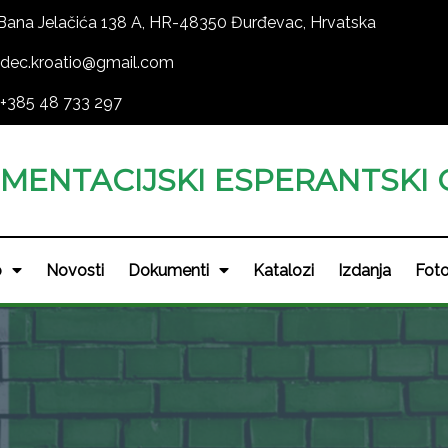
Bana Jelačića 138 A, HR-48350 Đurđevac, Hrvatska
dec.kroatio@gmail.com
+385 48 733 297
MENTACIJSKI ESPERANTSKI 
o
Novosti
Dokumenti
Katalozi
Izdanja
Foto