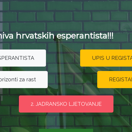
hiva hrvatskih esperantista!!!
SPERANTISTA
UPIS U REGIS
rizonti za rast
REGISTAR
2. JADRANSKO LJETOVANJE