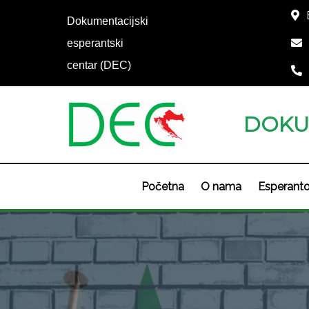
Dokumentacijski
esperantski
centar (DEC)
DOKU
Početna
O nama
Esperant