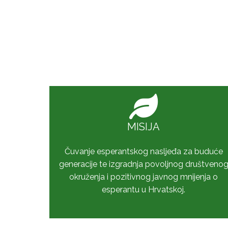
MISIJA
Čuvanje esperantskog nasljeđa za buduće
generacije te izgradnja povoljnog društveno
okruženja i pozitivnog javnog mnijenja o
esperantu u Hrvatskoj.