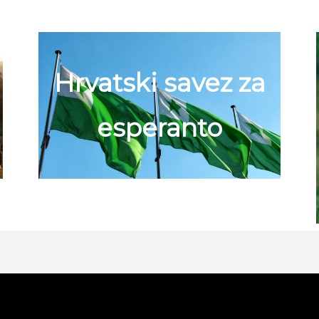
Hrvatski savez za
esperanto