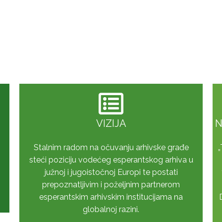
VIZIJA
N
Stalnim radom na očuvanju arhivske građe
„
g
steći poziciju vodećeg esperantskog arhiva u
južnoj i jugoistočnoj Europi te postati
prepoznatljivim i poželjnim partnerom
esperantskim arhivskim institucijama na
globalnoj razini.