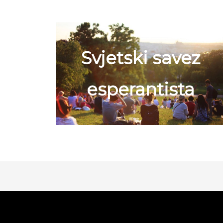
Svjetski savez
esperantista