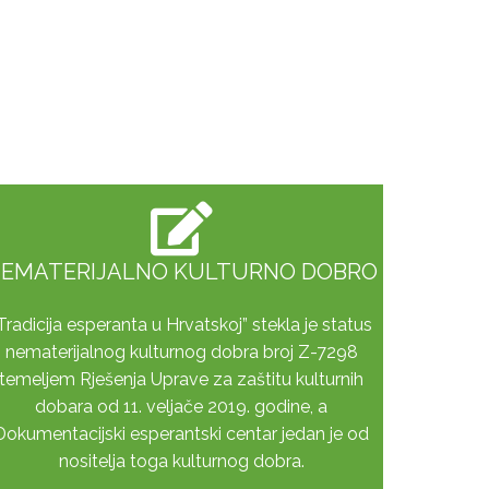
EMATERIJALNO KULTURNO DOBRO
Tradicija esperanta u Hrvatskoj” stekla je status
nematerijalnog kulturnog dobra broj Z-7298
temeljem Rješenja Uprave za zaštitu kulturnih
dobara od 11. veljače 2019. godine, a
Dokumentacijski esperantski centar jedan je od
nositelja toga kulturnog dobra.