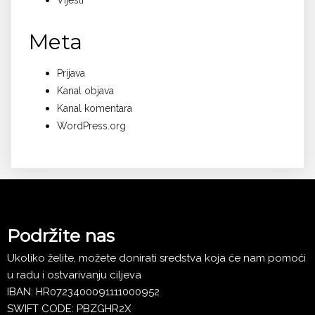
Vijesti
Meta
Prijava
Kanal objava
Kanal komentara
WordPress.org
Podržite nas
Ukoliko želite, možete donirati sredstva koja će nam pomoći
u radu i ostvarivanju ciljeva
IBAN: HR0723400091111000952
SWIFT CODE: PBZGHR2X