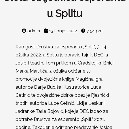
u Splitu
admin
13 lipnja, 2022
7:54 pm
Kao gost Društva za esperanto „Split”, 3. i 4.
ožujka 2022. u Splitu je boravio tajnik DEC-a
Josip Pleadin. Tom prilikom u Gradskoj knjižnici
Marka Marulića 3. ožujka održane su
promocije dvojezične knjige Magična igra,
autorice Darije Budiša i ilustratorice Luce
Cetinić te dvojezične zbirke poezije Pjesnički
triptih, autorica Luce Cetinić, Lidije Leskur i
Jadranke Tarle Bojović, koje je DEC izdao za
potrebe Društva za esperanto „Split” 2021.
godine. Također je održano predavanje Josipa