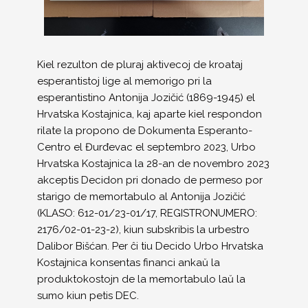
Kiel rezulton de pluraj aktivecoj de kroataj
esperantistoj lige al memorigo pri la
esperantistino Antonija Jozičić (1869-1945) el
Hrvatska Kostajnica, kaj aparte kiel respondon
rilate la propono de Dokumenta Esperanto-
Centro el Đurđevac el septembro 2023, Urbo
Hrvatska Kostajnica la 28-an de novembro 2023
akceptis Decidon pri donado de permeso por
starigo de memortabulo al Antonija Jozičić
(KLASO: 612-01/23-01/17, REGISTRONUMERO:
2176/02-01-23-2), kiun subskribis la urbestro
Dalibor Bišćan. Per ĉi tiu Decido Urbo Hrvatska
Kostajnica konsentas financi ankaŭ la
produktokostojn de la memortabulo laŭ la
sumo kiun petis DEC.