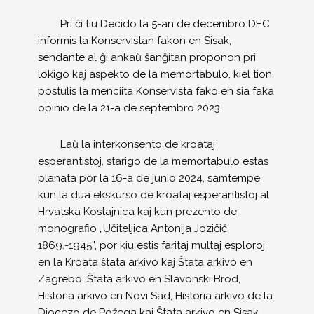
Pri ĉi tiu Decido la 5-an de decembro DEC
informis la Konservistan fakon en Sisak,
sendante al ĝi ankaŭ ŝanĝitan proponon pri
lokigo kaj aspekto de la memortabulo, kiel tion
postulis la menciita Konservista fako en sia faka
opinio de la 21-a de septembro 2023.
Laŭ la interkonsento de kroataj
esperantistoj, starigo de la memortabulo estas
planata por la 16-a de junio 2024, samtempe
kun la dua ekskurso de kroataj esperantistoj al
Hrvatska Kostajnica kaj kun prezento de
monografio „Učiteljica Antonija Jozičić,
1869.-1945”, por kiu estis faritaj multaj esploroj
en la Kroata ŝtata arkivo kaj Ŝtata arkivo en
Zagrebo, Ŝtata arkivo en Slavonski Brod,
Historia arkivo en Novi Sad, Historia arkivo de la
Diocezo de Požega kaj Ŝtata arkivo en Sisak.