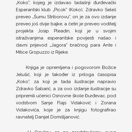
„Koko”, kojeg je izdavao tadašnji đurđevački
Esperantski klub „Picok” (Koko), Zdravko Seleš
preveo „Šumu Striborovu”, on je za ovo izdanje
preveo još dvije bajke, a četiri je preveo voditelj
projekta Josip Pleadin, koji je u svojim
istraživanjima esperantske povijesti našao i
davni prijevod „Jagora” bračnog para Ante i
Milice Gropuzzo iz Rijeke.
Knjiga je opremljena i pogovorom Božice
Jelušić, koji je također iz priloga časopisa
„Koko”, za koji je tada ilustracije napravio
Zdravko Šabarić, a za ovo izdanje ilustracije su
pripremili učenici Osnovne škole Đurđevac, pod
vodstvom Sanje Flajs Vidaković i Zorana
Vidakovića, koje je za knjigu fotografirao
ravnatelj Danijel Domišljanović.