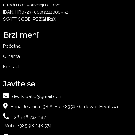
u radu i ostvarivanju ciljeva
IBAN: HR0723400091111000952
SWIFT CODE: PBZGHR2X
Brzi meni
Početna
O nama
Kontakt
Javite se
dec.kroatio@gmail.com
Bana Jelačića 138 A, HR-48350 Đurđevac, Hrvatska
+385 48 733 297
Mob. +385 98 248 574