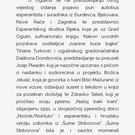
U Ogulinu se na predstavljanju ovog
vrijedog izdanja pojavio pun autobus
esperantista i suradnika iz Đurđevca, Bjelovara,
Nove Rače i Zagreba te predstavnici
Esperantskog društva Rijeka, koje je, uz Grad
Ogulin, sufinanciralo knjigu. Nakon uvodnih
pozdrava voditeljice „Ivanine kuće bajke”
Tihane Turković i ogulinskog gradonačelnika
Dalibora Domitrovića, predstavljanje su preuzeli
Josip Pleadin, koji je nazočne upoznao s pričom
o nastanku i sudionicima u projektu, Božica
Jelušić, koja je govorila o Ivani Brlić-Mažuranić iz
nove vizure, ostavljući susret s tekstom u knjizi
za poseban doživljaj te Zdravko Seleš, koji je
pročitao svoju pjesmu „Našoj baki Ivani”,
objavljenu 1991. u dvojezičnoj pjesničkoj zbirci
„Noćnik/Noktulo” i esperantsku i hrvatsku
verziju odlomka iz „Šume Striborove”. „Šuma
Striborova” bila je i završni momenat