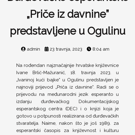
„Priče iz davnine”
predstavljene u Ogulinu
admin
23 travnja, 2023
8:04 am
Na rođendan najznačajnije hrvatske književnice
Ivane Brlić-Mažuranić, 18. travnja 2023. u
„Ivaninoj kući bajke” u Ogulinu predstavljen je
najnoviji prijevod „Priča iz davnine”. Radi se o
prijevodu na međunarodni jezik esperanto u
izdanju đurđevačkog Dokumentacijskog
esperantskog centra (DEC) i o knjizi koja je
gotovo u potpunosti realizirana od đurđevačkih
stvaratelja. Naime, nakon što je još 1989. za
esperantski časopis za književnost i kulturu