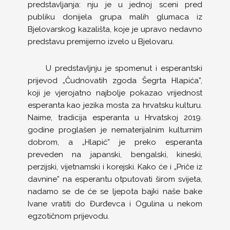
predstavljanja: nju je u jednoj sceni pred
publiku donijela grupa malih glumaca iz
Bjelovarskog kazališta, koje je upravo nedavno
predstavu premijerno izvelo u Bjelovaru.
U predstavljnju je spomenut i esperantski
prijevod „Čudnovatih zgoda Šegrta Hlapića”,
koji je vjerojatno najbolje pokazao vrijednost
esperanta kao jezika mosta za hrvatsku kulturu.
Naime, tradicija esperanta u Hrvatskoj 2019.
godine proglašen je nematerijalnim kulturnim
dobrom, a „Hlapić” je preko esperanta
preveden na japanski, bengalski, kineski,
perzijski, vijetnamski i korejski. Kako će i „Priče iz
davnine” na esperantu otputovati širom svijeta,
nadamo se de će se ljepota bajki naše bake
Ivane vratiti do Đurđevca i Ogulina u nekom
egzotičnom prijevodu.