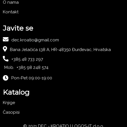
O nama
Kontakt
Javite se
dec.kroatio@gmail.com
Bana Jelačića 138 A, HR-48350 Đurđevac, Hrvatska
+385 48 733 297
Mob. +385 98 248 574
Pon-Pet 09:00-19:00
Katalog
Knjige
Časopisi
© 2021 DEC - KROATIO |
LOGOS-IT d.o.o.