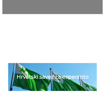
Svjetski savez esperantista
Hrvatski savez za esperanto