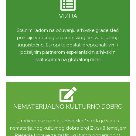
VIZIJA
Stalnim radom na očuvanju arhivske građe steći
poziciju vodećeg esperantskog arhiva u južnoj i
jugoistočnoj Europi te postati prepoznatljivim i
poželjnim partnerom esperantskim arhivskim
institucijama na globalnoj razini.
NEMATERIJALNO KULTURNO DOBRO
„Tradicija esperanta u Hrvatskoj” stekla je status
nematerijalnog kulturnog dobra broj Z-7298 temeljem
Rješenja Uprave za zaštitu kulturnih dobara od 11.