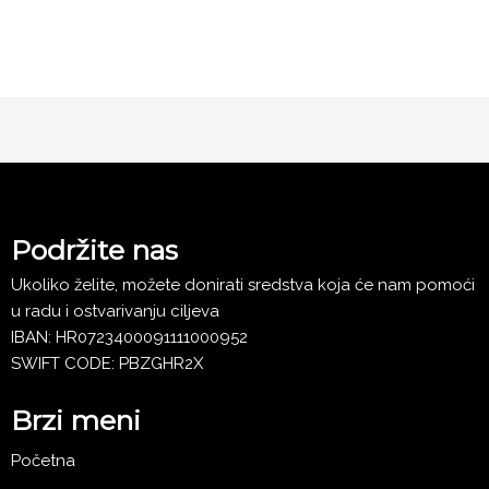
Društvo esperantista Bjelovara
Podržite nas
Ukoliko želite, možete donirati sredstva koja će nam pomoći
u radu i ostvarivanju ciljeva
IBAN: HR0723400091111000952
SWIFT CODE: PBZGHR2X
Brzi meni
Početna