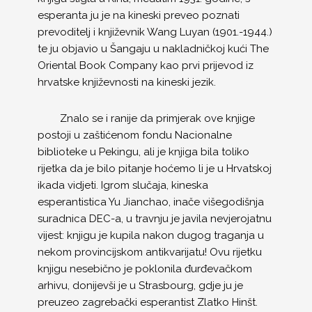
esperanta ju je na kineski preveo poznati
prevoditelj i književnik Wang Luyan (1901.-1944.)
te ju objavio u Šangaju u nakladničkoj kući The
Oriental Book Company kao prvi prijevod iz
hrvatske književnosti na kineski jezik.
Znalo se i ranije da primjerak ove knjige
postoji u zaštićenom fondu Nacionalne
biblioteke u Pekingu, ali je knjiga bila toliko
rijetka da je bilo pitanje hoćemo li je u Hrvatskoj
ikada vidjeti. Igrom slučaja, kineska
esperantistica Yu Jianchao, inače višegodišnja
suradnica DEC-a, u travnju je javila nevjerojatnu
vijest: knjigu je kupila nakon dugog traganja u
nekom provincijskom antikvarijatu! Ovu rijetku
knjigu nesebično je poklonila đurđevačkom
arhivu, donijevši je u Strasbourg, gdje ju je
preuzeo zagrebački esperantist Zlatko Hinšt.