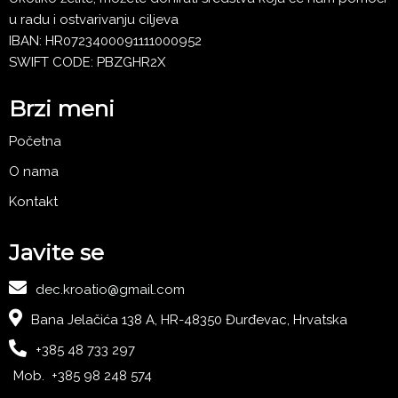
u radu i ostvarivanju ciljeva
IBAN: HR0723400091111000952
SWIFT CODE: PBZGHR2X
Brzi meni
Početna
O nama
Kontakt
Javite se
dec.kroatio@gmail.com
Bana Jelačića 138 A, HR-48350 Đurđevac, Hrvatska
+385 48 733 297
Mob. +385 98 248 574