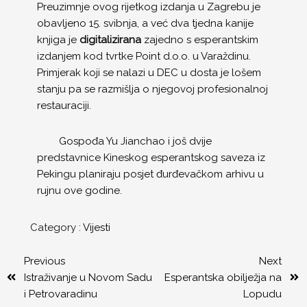
Preuzimnje ovog rijetkog izdanja u Zagrebu je
obavljeno 15. svibnja, a već dva tjedna kanije
knjiga je
digitalizirana
zajedno s esperantskim
izdanjem kod tvrtke Point d.o.o. u Varaždinu.
Primjerak koji se nalazi u DEC u dosta je lošem
stanju pa se razmišlja o njegovoj profesionalnoj
restauraciji.
Gospođa Yu Jianchao i još dvije
predstavnice Kineskog esperantskog saveza iz
Pekingu planiraju posjet đurđevačkom arhivu u
rujnu ove godine.
Category :
Vijesti
Previous
Next
Istraživanje u Novom Sadu
Esperantska obilježja na
i Petrovaradinu
Lopudu