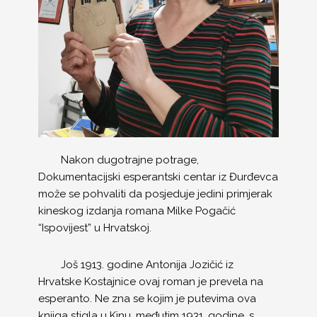
Nakon dugotrajne potrage,
Dokumentacijski esperantski centar iz Đurđevca
može se pohvaliti da posjeduje jedini primjerak
kineskog izdanja romana Milke Pogačić
“Ispovijest” u Hrvatskoj.
Još 1913. godine Antonija Jozičić iz
Hrvatske Kostajnice ovaj roman je prevela na
esperanto. Ne zna se kojim je putevima ova
knjiga stigla u Kinu, međutim 1931. godine, s