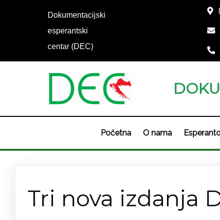
Dokumentacijski
esperantski
centar (DEC)
DOKU
Početna
O nama
Esperant
Novosti
Tri nova izdanja