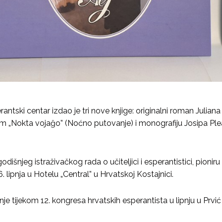
tski centar izdao je tri nove knjige: originalni roman Juliana 
 „Nokta vojaĝo” (Noćno putovanje) i monografiju Josipa Plead
godišnjeg istraživačkog rada o učiteljici i esperantistici, pion
. lipnja u Hotelu „Central” u Hrvatskoj Kostajnici.
enje tijekom 12. kongresa hrvatskih esperantista u lipnju u Prvić