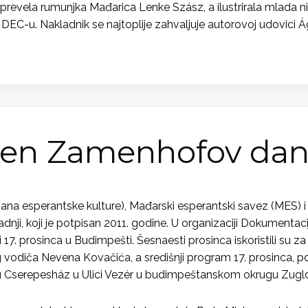
e prevela rumunjka Mađarica Lenke Szász, a ilustrirala mlada 
EC-u. Nakladnik se najtoplije zahvaljuje autorovoj udovici Á
ežen Zamenhofov da
esperantske kulture), Mađarski esperantski savez (MES) i 
dnji, koji je potpisan 2011. godine. U organizaciji Dokumenta
i 17. prosinca u Budimpešti. Šesnaesti prosinca iskoristili su
odiča Nevena Kovačića, a središnji program 17. prosinca, 
ru Cserepesház u Ulici Vezér u budimpeštanskom okrugu Zugl