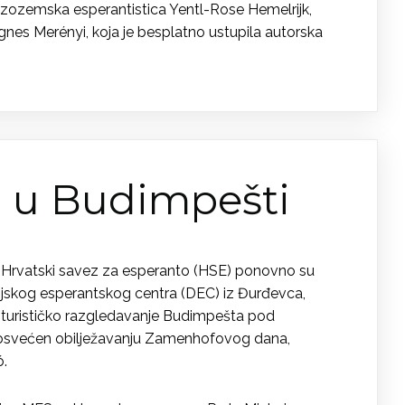
nizozemska esperantistica Yentl-Rose Hemelrijk,
gnes Merényi, koja je besplatno ustupila autorska
n u Budimpešti
Hrvatski savez za esperanto (HSE) ponovno su
cijskog esperantskog centra (DEC) iz Đurđevca,
 za turističko razgledavanje Budimpešta pod
posvećen obilježavanju Zamenhofovog dana,
ó.