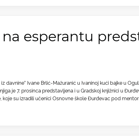
” na esperantu preds
davnine” Ivane Brlić-Mažuranić u Ivaninoj kući bajke u Ogulinu (
iga je 7. prosinca predstavljena i u Gradskoj knjižnici u Đurđ
jige, koje su izradili učenici Osnovne škole Đurđevac pod ment