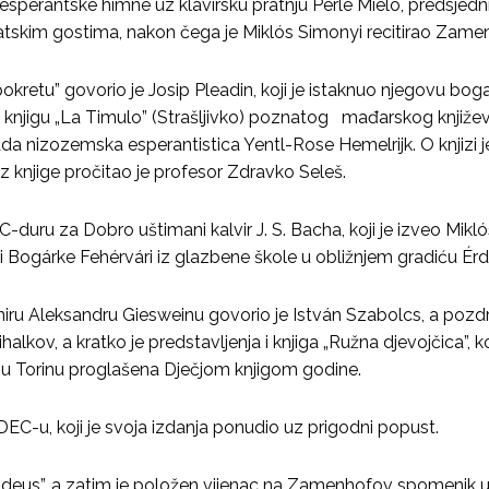
esperantske himne uz klavirsku pratnju Perle Mielo, predsje
vatskim gostima, nakon čega je Miklós Simonyi recitirao Zame
etu” govorio je Josip Pleadin, koji je istaknuo njegovu bogat
 knjigu „La Timulo” (Strašljivko) poznatog mađarskog književ
ada nizozemska esperantistica Yentl-Rose Hemelrijk. O knjizi 
z knjige pročitao je profesor Zdravko Seleš.
-duru za Dobro uštimani kalvir J. S. Bacha, koji je izveo Mikl
dbi Bogárke Fehérvári iz glazbene škole u obližnjem gradiću Érd
 Aleksandru Giesweinu govorio je István Szabolcs, a pozdr
alkov, a kratko je predstavljenja i knjiga „Ružna djevojčica”, k
 u Torinu proglašena Dječjom knjigom godine.
 DEC-u, koji je svoja izdanja ponudio uz prigodni popust.
Amadeus”, a zatim je položen vijenac na Zamenhofov spomenik