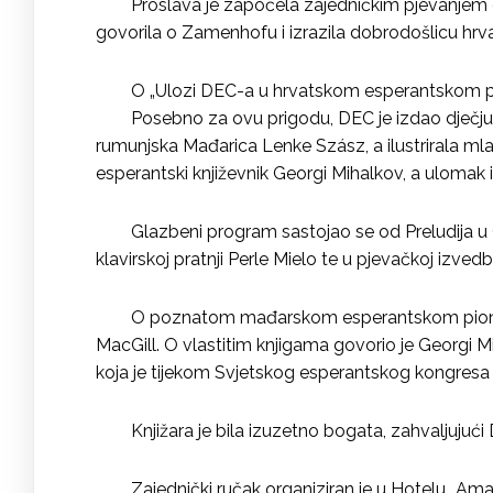
Proslava je započela zajedničkim pjevanjem 
govorila o Zamenhofu i izrazila dobrodošlicu hr
O „Ulozi DEC-a u hrvatskom esperantskom pokr
Posebno za ovu prigodu, DEC je izdao dječju
rumunjska Mađarica Lenke Szász, a ilustrirala ml
esperantski književnik Georgi Mihalkov, a ulomak i
Glazbeni program sastojao se od Preludija u C
klavirskoj pratnji Perle Mielo te u pjevačkoj izve
O poznatom mađarskom esperantskom pioniru
MacGill. O vlastitim knjigama govorio je Georgi Mih
koja je tijekom Svjetskog esperantskog kongresa
Knjižara je bila izuzetno bogata, zahvaljujući
Zajednički ručak organiziran je u Hotelu „