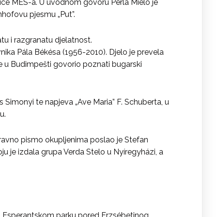
dnice MES-a. U uvodnom govoru Perla Mielo je
nhofovu pjesmu „Put”.
u i razgranatu djelatnost.
nika Pála Békésa (1956-2010). Djelo je prevela
je u Budimpešti govorio poznati bugarski
ós Simonyi te napjeva „Ave Maria” F. Schuberta, u
u.
avno pismo okupljenima poslao je Stefan
oju je izdala grupa Verda Stelo u Nyíregyházi, a
 u Esperantskom parku pored Erzsébetinog