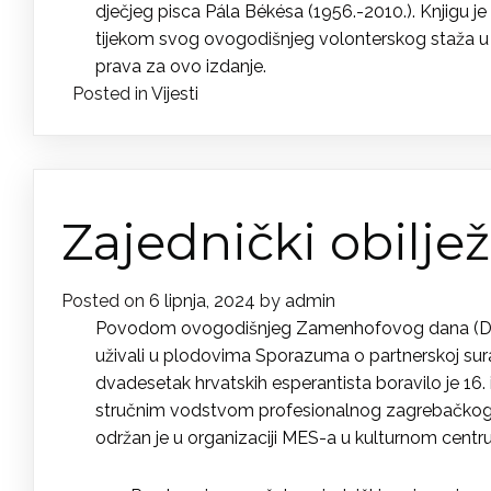
dječjeg pisca Pála Békésa (1956.-2010.). Knjigu j
tijekom svog ovogodišnjeg volonterskog staža u D
prava za ovo izdanje.
Posted in
Vijesti
Zajednički obilj
Posted on
6 lipnja, 2024
by
admin
Povodom ovogodišnjeg Zamenhofovog dana (Dana 
uživali u plodovima Sporazuma o partnerskoj sura
dvadesetak hrvatskih esperantista boravilo je 16. 
stručnim vodstvom profesionalnog zagrebačkog v
održan je u organizaciji MES-a u kulturnom cent