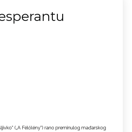
 esperantu
šljivko” („A Félőlény”) rano preminulog mađarskog