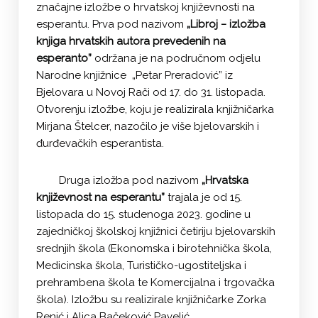
značajne izložbe o hrvatskoj književnosti na
esperantu. Prva pod nazivom
„Libroj − izložba
knjiga hrvatskih autora prevedenih na
esperanto”
održana je na područnom odjelu
Narodne knjižnice „Petar Preradović” iz
Bjelovara u Novoj Rači od 17. do 31. listopada.
Otvorenju izložbe, koju je realizirala knjižničarka
Mirjana Štelcer, nazočilo je više bjelovarskih i
đurđevačkih esperantista.
Druga izložba pod nazivom
„Hrvatska
književnost na esperantu”
trajala je od 15.
listopada do 15. studenoga 2023. godine u
zajedničkoj školskoj knjižnici četiriju bjelovarskih
srednjih škola (Ekonomska i birotehnička škola,
Medicinska škola, Turističko-ugostiteljska i
prehrambena škola te Komercijalna i trgovačka
škola). Izložbu su realizirale knjižničarke Zorka
Renić i Alica Bačeković Pavelić.