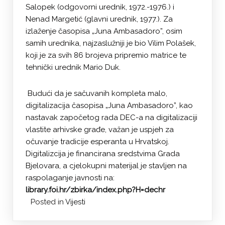
Salopek (odgovorni urednik, 1972.-1976.) i
Nenad Margetić (glavni urednik, 1977.). Za
izlaženje časopisa „Juna Ambasadoro”, osim
samih urednika, najzaslužniji je bio Vilim Polašek,
koji je za svih 86 brojeva pripremio matrice te
tehnički urednik Mario Duk.
Budući da je sačuvanih kompleta malo,
digitalizacija časopisa „Juna Ambasadoro”, kao
nastavak započetog rada DEC-a na digitalizaciji
vlastite arhivske građe, važan je uspjeh za
očuvanje tradicije esperanta u Hrvatskoj.
Digitalizcija je financirana sredstvima Grada
Bjelovara, a cjelokupni materijal je stavljen na
raspolaganje javnosti na:
library.foi.hr/zbirka/index.php?H=dechr
Posted in
Vijesti