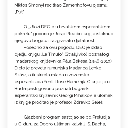
Miklós Simonyi recitirao Zamenhofovu pjesmu
„Put”.
O „Ulozi DEC-a u hrvatskom esperantskom
pokretu” govorio je Josip Pleadin, koji je istaknuo
njegovu bogatu i razgranatu djelatnost.
Posebno za ovu prigodu, DEC je izdao
dječju knjigu „La Timulo” (Strašljivko) poznatog
mađarskog književnika Pála Békésa (1956-2010).
Djelo je prevela rumunjska Mađarica Lenke
Szász, a ilustrirala mlada nizozemska
esperantistica Yentl-Rose Hemelrijk. O knjizi je u
Budimpešti govorio poznati bugarski
esperantski književnik Georgi Mihalkov, a ulomak
iz knjige pročitao je profesor Zdravko Seleš.
Glazbeni program sastojao se od Preludija
u C-duru za Dobro uštimani kalvir J. S. Bacha,