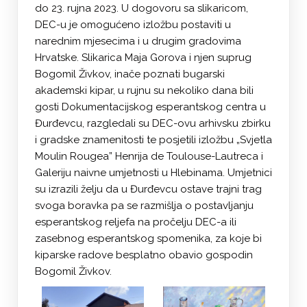
do 23. rujna 2023. U dogovoru sa slikaricom,
DEC-u je omogućeno izložbu postaviti u
narednim mjesecima i u drugim gradovima
Hrvatske. Slikarica Maja Gorova i njen suprug
Bogomil Živkov, inače poznati bugarski
akademski kipar, u rujnu su nekoliko dana bili
gosti Dokumentacijskog esperantskog centra u
Đurđevcu, razgledali su DEC-ovu arhivsku zbirku
i gradske znamenitosti te posjetili izložbu „Svjetla
Moulin Rougea” Henrija de Toulouse-Lautreca i
Galeriju naivne umjetnosti u Hlebinama. Umjetnici
su izrazili želju da u Đurđevcu ostave trajni trag
svoga boravka pa se razmišlja o postavljanju
esperantskog reljefa na pročelju DEC-a ili
zasebnog esperantskog spomenika, za koje bi
kiparske radove besplatno obavio gospodin
Bogomil Živkov.