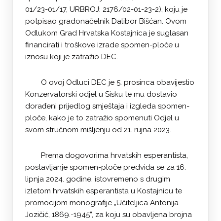
01/23-01/17, URBROJ: 2176/02-01-23-2), koju je
potpisao gradonačelnik Dalibor Bišćan. Ovom
Odlukom Grad Hrvatska Kostajnica je suglasan
financirati i troškove izrade spomen-ploče u
iznosu koji je zatražio DEC.
O ovoj Odluci DEC je 5. prosinca obavijestio
Konzervatorski odjel u Sisku te mu dostavio
dorađeni prijedlog smještaja i izgleda spomen-
ploče, kako je to zatražio spomenuti Odjel u
svom stručnom mišljenju od 21. rujna 2023.
Prema dogovorima hrvatskih esperantista,
postavljanje spomen-ploče predviđa se za 16.
lipnja 2024. godine, istovremeno s drugim
izletom hrvatskih esperantista u Kostajnicu te
promocijom monografije „Učiteljica Antonija
Jozičić, 1869.-1945”, za koju su obavljena brojna