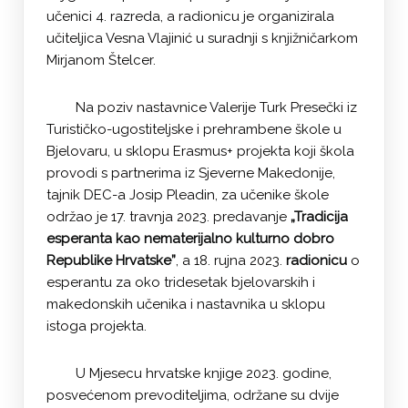
učenici 4. razreda, a radionicu je organizirala
učiteljica Vesna Vlajinić u suradnji s knjižničarkom
Mirjanom Štelcer.
Na poziv nastavnice Valerije Turk Presečki iz
Turističko-ugostiteljske i prehrambene škole u
Bjelovaru, u sklopu Erasmus+ projekta koji škola
provodi s partnerima iz Sjeverne Makedonije,
tajnik DEC-a Josip Pleadin, za učenike škole
održao je 17. travnja 2023. predavanje
„Tradicija
esperanta kao nematerijalno kulturno dobro
Republike Hrvatske”
, a 18. rujna 2023.
radionicu
o
esperantu za oko tridesetak bjelovarskih i
makedonskih učenika i nastavnika u sklopu
istoga projekta.
U Mjesecu hrvatske knjige 2023. godine,
posvećenom prevoditeljima, održane su dvije