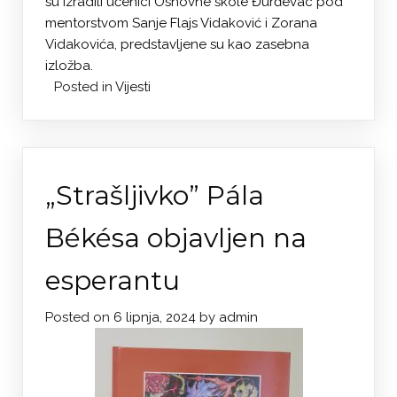
su izradili učenici Osnovne škole Đurđevac pod
mentorstvom Sanje Flajs Vidaković i Zorana
Vidakovića, predstavljene su kao zasebna
izložba.
Posted in
Vijesti
„Strašljivko” Pála
Békésa objavljen na
esperantu
Posted on
6 lipnja, 2024
by
admin