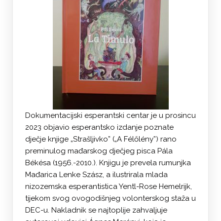
Dokumentacijski esperantski centar je u prosincu
2023 objavio esperantsko izdanje poznate
dječje knjige „Strašljivko” („A Félőlény”) rano
preminulog mađarskog dječjeg pisca Pála
Békésa (1956.-2010.). Knjigu je prevela rumunjka
Mađarica Lenke Szász, a ilustrirala mlada
nizozemska esperantistica Yentl-Rose Hemelrijk,
tijekom svog ovogodišnjeg volonterskog staža u
DEC-u. Nakladnik se najtoplije zahvaljuje