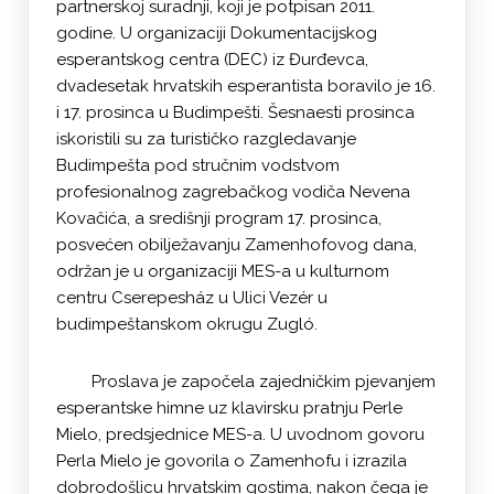
partnerskoj suradnji, koji je potpisan 2011.
godine. U organizaciji Dokumentacijskog
esperantskog centra (DEC) iz Đurđevca,
dvadesetak hrvatskih esperantista boravilo je 16.
i 17. prosinca u Budimpešti. Šesnaesti prosinca
iskoristili su za turističko razgledavanje
Budimpešta pod stručnim vodstvom
profesionalnog zagrebačkog vodiča Nevena
Kovačića, a središnji program 17. prosinca,
posvećen obilježavanju Zamenhofovog dana,
održan je u organizaciji MES-a u kulturnom
centru Cserepesház u Ulici Vezér u
budimpeštanskom okrugu Zugló.
Proslava je započela zajedničkim pjevanjem
esperantske himne uz klavirsku pratnju Perle
Mielo, predsjednice MES-a. U uvodnom govoru
Perla Mielo je govorila o Zamenhofu i izrazila
dobrodošlicu hrvatskim gostima, nakon čega je