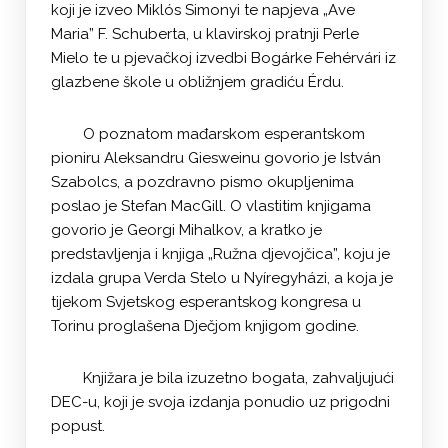
koji je izveo Miklós Simonyi te napjeva „Ave
Maria” F. Schuberta, u klavirskoj pratnji Perle
Mielo te u pjevačkoj izvedbi Bogárke Fehérvári iz
glazbene škole u obližnjem gradiću Érdu.
O poznatom mađarskom esperantskom
pioniru Aleksandru Giesweinu govorio je István
Szabolcs, a pozdravno pismo okupljenima
poslao je Stefan MacGill. O vlastitim knjigama
govorio je Georgi Mihalkov, a kratko je
predstavljenja i knjiga „Ružna djevojčica”, koju je
izdala grupa Verda Stelo u Nyíregyházi, a koja je
tijekom Svjetskog esperantskog kongresa u
Torinu proglašena Dječjom knjigom godine.
Knjižara je bila izuzetno bogata, zahvaljujući
DEC-u, koji je svoja izdanja ponudio uz prigodni
popust.