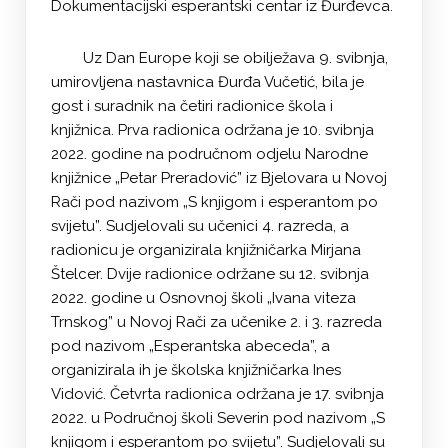
Dokumentacijski esperantski centar iz Đurđevca.
Uz Dan Europe koji se obilježava 9. svibnja,
umirovljena nastavnica Đurđa Vučetić, bila je
gost i suradnik na četiri radionice škola i
knjižnica. Prva radionica održana je 10. svibnja
2022. godine na područnom odjelu Narodne
knjižnice „Petar Preradović” iz Bjelovara u Novoj
Rači pod nazivom „S knjigom i esperantom po
svijetu”. Sudjelovali su učenici 4. razreda, a
radionicu je organizirala knjižničarka Mirjana
Štelcer. Dvije radionice održane su 12. svibnja
2022. godine u Osnovnoj školi „Ivana viteza
Trnskog” u Novoj Rači za učenike 2. i 3. razreda
pod nazivom „Esperantska abeceda”, a
organizirala ih je školska knjižničarka Ines
Vidović. Četvrta radionica održana je 17. svibnja
2022. u Područnoj školi Severin pod nazivom „S
knjigom i esperantom po svijetu”. Sudjelovali su