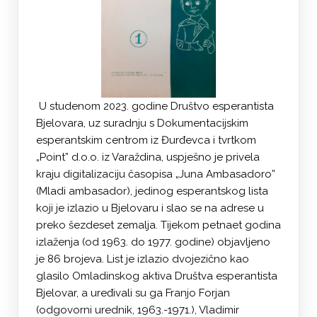
U studenom 2023. godine Društvo esperantista
Bjelovara, uz suradnju s Dokumentacijskim
esperantskim centrom iz Đurđevca i tvrtkom
„Point” d.o.o. iz Varaždina, uspješno je privela
kraju digitalizaciju časopisa „Juna Ambasadoro”
(Mladi ambasador), jedinog esperantskog lista
koji je izlazio u Bjelovaru i slao se na adrese u
preko šezdeset zemalja. Tijekom petnaet godina
izlaženja (od 1963. do 1977. godine) objavljeno
je 86 brojeva. List je izlazio dvojezično kao
glasilo Omladinskog aktiva Društva esperantista
Bjelovar, a uređivali su ga Franjo Forjan
(odgovorni urednik, 1963.-1971.), Vladimir