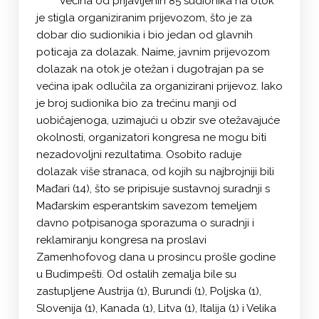
Većina od prijavljenih 85 sudionika na otok
je stigla organiziranim prijevozom, što je za
dobar dio sudionikia i bio jedan od glavnih
poticaja za dolazak. Naime, javnim prijevozom
dolazak na otok je otežan i dugotrajan pa se
većina ipak odlučila za organizirani prijevoz. Iako
je broj sudionika bio za trećinu manji od
uobičajenoga, uzimajući u obzir sve otežavajuće
okolnosti, organizatori kongresa ne mogu biti
nezadovoljni rezultatima. Osobito raduje
dolazak više stranaca, od kojih su najbrojniji bili
Mađari (14), što se pripisuje sustavnoj suradnji s
Mađarskim esperantskim savezom temeljem
davno potpisanoga sporazuma o suradnji i
reklamiranju kongresa na proslavi
Zamenhofovog dana u prosincu prošle godine
u Budimpešti. Od ostalih zemalja bile su
zastupljene Austrija (1), Burundi (1), Poljska (1),
Slovenija (1), Kanada (1), Litva (1), Italija (1) i Velika