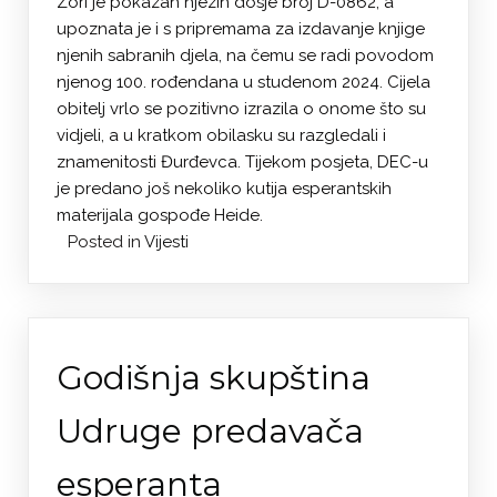
Zori je pokazan njezin dosje broj D-0862, a
upoznata je i s pripremama za izdavanje knjige
njenih sabranih djela, na čemu se radi povodom
njenog 100. rođendana u studenom 2024. Cijela
obitelj vrlo se pozitivno izrazila o onome što su
vidjeli, a u kratkom obilasku su razgledali i
znamenitosti Đurđevca. Tijekom posjeta, DEC-u
je predano još nekoliko kutija esperantskih
materijala gospođe Heide.
Posted in
Vijesti
Godišnja skupština
Udruge predavača
esperanta