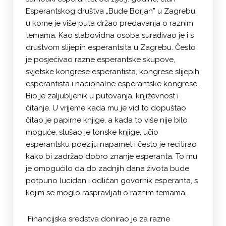
Esperantskog društva „Bude Borjan” u Zagrebu,
u kome je više puta držao predavanja o raznim
temama. Kao slabovidna osoba surađivao je i s
društvom slijepih esperantsita u Zagrebu. Često
je posjećivao razne esperantske skupove,
svjetske kongrese esperantista, kongrese slijepih
esperantista i nacionalne esperantske kongrese.
Bio je zaljubljenik u putovanja, književnost i
čitanje. U vrijeme kada mu je vid to dopuštao
čitao je papirne knjige, a kada to više nije bilo
moguće, slušao je tonske knjige, učio
esperantsku poeziju napamet i često je recitirao
kako bi zadržao dobro znanje esperanta. To mu
je omogućilo da do zadnjih dana života bude
potpuno lucidan i odličan govornik esperanta, s
kojim se moglo raspravljati o raznim temama.
Financijska sredstva donirao je za razne