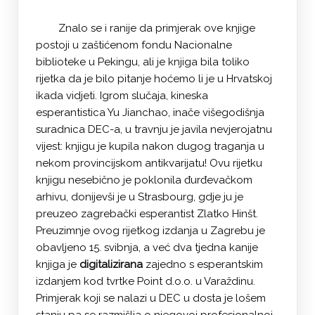
Znalo se i ranije da primjerak ove knjige
postoji u zaštićenom fondu Nacionalne
biblioteke u Pekingu, ali je knjiga bila toliko
rijetka da je bilo pitanje hoćemo li je u Hrvatskoj
ikada vidjeti. Igrom slučaja, kineska
esperantistica Yu Jianchao, inače višegodišnja
suradnica DEC-a, u travnju je javila nevjerojatnu
vijest: knjigu je kupila nakon dugog traganja u
nekom provincijskom antikvarijatu! Ovu rijetku
knjigu nesebično je poklonila đurđevačkom
arhivu, donijevši je u Strasbourg, gdje ju je
preuzeo zagrebački esperantist Zlatko Hinšt.
Preuzimnje ovog rijetkog izdanja u Zagrebu je
obavljeno 15. svibnja, a već dva tjedna kanije
knjiga je
digitalizirana
zajedno s esperantskim
izdanjem kod tvrtke Point d.o.o. u Varaždinu.
Primjerak koji se nalazi u DEC u dosta je lošem