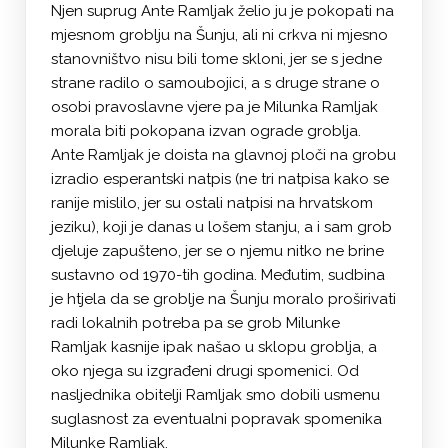
Njen suprug Ante Ramljak želio ju je pokopati na
mjesnom groblju na Šunju, ali ni crkva ni mjesno
stanovništvo nisu bili tome skloni, jer se s jedne
strane radilo o samoubojici, a s druge strane o
osobi pravoslavne vjere pa je Milunka Ramljak
morala biti pokopana izvan ograde groblja.
Ante Ramljak je doista na glavnoj ploči na grobu
izradio esperantski natpis (ne tri natpisa kako se
ranije mislilo, jer su ostali natpisi na hrvatskom
jeziku), koji je danas u lošem stanju, a i sam grob
djeluje zapušteno, jer se o njemu nitko ne brine
sustavno od 1970-tih godina. Međutim, sudbina
je htjela da se groblje na Šunju moralo proširivati
radi lokalnih potreba pa se grob Milunke
Ramljak kasnije ipak našao u sklopu groblja, a
oko njega su izgrađeni drugi spomenici. Od
nasljednika obitelji Ramljak smo dobili usmenu
suglasnost za eventualni popravak spomenika
Milunke Ramljak.