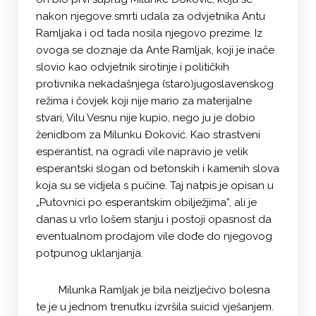
nakon njegove smrti udala za odvjetnika Antu
Ramljaka i od tada nosila njegovo prezime. Iz
ovoga se doznaje da Ante Ramljak, koji je inače
slovio kao odvjetnik sirotinje i političkih
protivnika nekadašnjega (staro)jugoslavenskog
režima i čovjek koji nije mario za materijalne
stvari, Vilu Vesnu nije kupio, nego ju je dobio
ženidbom za Milunku Đoković. Kao strastveni
esperantist, na ogradi vile napravio je velik
esperantski slogan od betonskih i kamenih slova
koja su se vidjela s pučine. Taj natpis je opisan u
„Putovnici po esperantskim obilježjima”, ali je
danas u vrlo lošem stanju i postoji opasnost da
eventualnom prodajom vile dođe do njegovog
potpunog uklanjanja.
Milunka Ramljak je bila neizlječivo bolesna
te je u jednom trenutku izvršila suicid vješanjem.