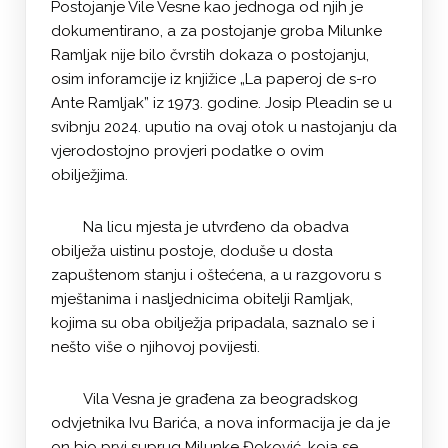
Postojanje Vile Vesne kao jednoga od njih je
dokumentirano, a za postojanje groba Milunke
Ramljak nije bilo čvrstih dokaza o postojanju,
osim inforamcije iz knjižice „La paperoj de s-ro
Ante Ramljak” iz 1973. godine. Josip Pleadin se u
svibnju 2024. uputio na ovaj otok u nastojanju da
vjerodostojno provjeri podatke o ovim
obilježjima.
Na licu mjesta je utvrđeno da obadva
obilježa uistinu postoje, doduše u dosta
zapuštenom stanju i oštećena, a u razgovoru s
mještanima i nasljednicima obitelji Ramljak,
kojima su oba obilježja pripadala, saznalo se i
nešto više o njihovoj povijesti.
Vila Vesna je građena za beogradskog
odvjetnika Ivu Barića, a nova informacija je da je
on bio prvi suprug Milunke Đoković, koja se