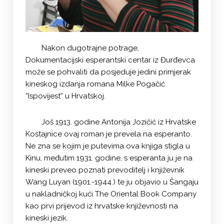
Nakon dugotrajne potrage,
Dokumentacijski esperantski centar iz Đurđevca
može se pohvaliti da posjeduje jedini primjerak
kineskog izdanja romana Milke Pogačić
“Ispovijest” u Hrvatskoj.
Još 1913. godine Antonija Jozičić iz Hrvatske
Kostajnice ovaj roman je prevela na esperanto.
Ne zna se kojim je putevima ova knjiga stigla u
Kinu, međutim 1931. godine, s esperanta ju je na
kineski preveo poznati prevoditelj i književnik
Wang Luyan (1901.-1944.) te ju objavio u Šangaju
u nakladničkoj kući The Oriental Book Company
kao prvi prijevod iz hrvatske književnosti na
kineski jezik.