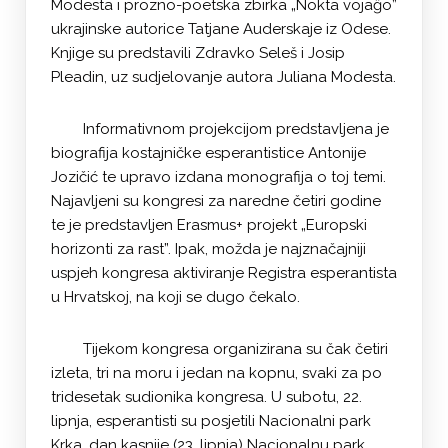
Modesta i prozno-poetska zbirka „Nokta vojaĝo”
ukrajinske autorice Tatjane Auderskaje iz Odese.
Knjige su predstavili Zdravko Seleš i Josip
Pleadin, uz sudjelovanje autora Juliana Modesta.
Informativnom projekcijom predstavljena je
biografija kostajničke esperantistice Antonije
Jozičić te upravo izdana monografija o toj temi.
Najavljeni su kongresi za naredne četiri godine
te je predstavljen Erasmus+ projekt „Europski
horizonti za rast”. Ipak, možda je najznačajniji
uspjeh kongresa aktiviranje Registra esperantista
u Hrvatskoj, na koji se dugo čekalo.
Tijekom kongresa organizirana su čak četiri
izleta, tri na moru i jedan na kopnu, svaki za po
tridesetak sudionika kongresa. U subotu, 22.
lipnja, esperantisti su posjetili Nacionalni park
Krka, dan kasnije (23. lipnja) Nacionalnu park