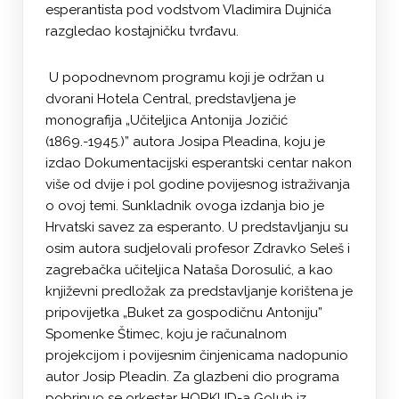
esperantista pod vodstvom Vladimira Dujnića
razgledao kostajničku tvrđavu.
U popodnevnom programu koji je održan u
dvorani Hotela Central, predstavljena je
monografija „Učiteljica Antonija Jozičić
(1869.-1945.)” autora Josipa Pleadina, koju je
izdao Dokumentacijski esperantski centar nakon
više od dvije i pol godine povijesnog istraživanja
o ovoj temi. Sunkladnik ovoga izdanja bio je
Hrvatski savez za esperanto. U predstavljanju su
osim autora sudjelovali profesor Zdravko Seleš i
zagrebačka učiteljica Nataša Dorosulić, a kao
književni predložak za predstavljanje korištena je
pripovijetka „Buket za gospodičnu Antoniju”
Spomenke Štimec, koju je računalnom
projekcijom i povijesnim činjenicama nadopunio
autor Josip Pleadin. Za glazbeni dio programa
pobrinuo se orkestar HORKUD-a Golub iz