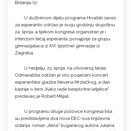
Britanija (2).
U službenom dijelu programa Hrvatski savez
za esperanto održao je svoju godišnju skupštinu
24. lipnja, a tijekom kongresa organiziran je i
intenzivni tečaj esperanta, ponajprije za grupu
gimnazijalaca iz XVI. (jezične) gimnazije iz
Zagreba.
U nedjelju, 23. lipnja, na otvorenoj terasi
Odmarališta održan je vrlo posjećeni koncert
esperantske glazbe Nevena Mrzlečkog, a dan
kasnije o temi „Kako rade bespilotne letjelice”
predavao je Robert Milijaš.
U programu druge polovice kongresa bila
su predstavljena dva nova DEC-ova književna
izdanja: roman „Alina” bugarskog autora Juliana