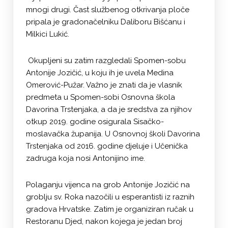
mnogi drugi. Čast službenog otkrivanja ploče
pripala je gradonačelniku Daliboru Bišćanu i
Milkici Lukić.
Okupljeni su zatim razgledali Spomen-sobu
Antonije Jozičić, u koju ih je uvela Medina
Omerović-Pužar. Važno je znati da je vlasnik
predmeta u Spomen-sobi Osnovna škola
Davorina Trstenjaka, a da je sredstva za njihov
otkup 2019. godine osigurala Sisačko-
moslavačka županija. U Osnovnoj školi Davorina
Trstenjaka od 2016. godine djeluje i Učenička
zadruga koja nosi Antonijino ime.
Polaganju vijenca na grob Antonije Jozičić na
groblju sv. Roka nazočili u esperantisti iz raznih
gradova Hrvatske. Zatim je organiziran ručak u
Restoranu Djed, nakon kojega je jedan broj