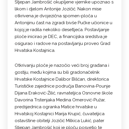
Stjepan Jambrošić okupljene vjernike upoznao s
likom i djelom Antonije Jozičić. Nakon mise
otkrivena je dvojezična spomen-ploča u
Antonijinu čast na zgradi bivše Pučke učionice u
kojoj je radila nekoliko desetljeća. Postavljanje
ploče inicirao je DEC, a financijska sredstva je
osigurao i radove na postavljanju proveo Grad
Hrvatska Kostajnica.
Otkrivanju ploče je nazočio veći broj građana i
gostiju, među kojima su bili gradonačelnik
Hrvatske Kostajnice Dalibor Bišćan, direktorica
Turističke zajednice područja Banovina-Pounje
Dijana Eraković-Žilić, ravnateljica Osnovne škole
Davorina Trstenjaka Medina Omerović-Pužar,
predsjednica ogranka Matice hrvatske u
Hrvatskoj Kostajnici Marija Krupić, čuvateljica
ostavštine obitelji Jozičić Milkica Lukić, pater
Stjepan Jambrošić koji je ploču posvetio te