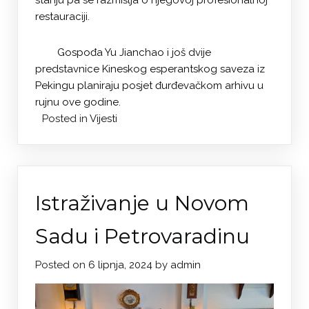
stanju pa se razmišlja o njegovoj profesionalnoj
restauraciji.
Gospođa Yu Jianchao i još dvije
predstavnice Kineskog esperantskog saveza iz
Pekingu planiraju posjet đurđevačkom arhivu u
rujnu ove godine.
Posted in
Vijesti
Istraživanje u Novom
Sadu i Petrovaradinu
Posted on
6 lipnja, 2024
by
admin