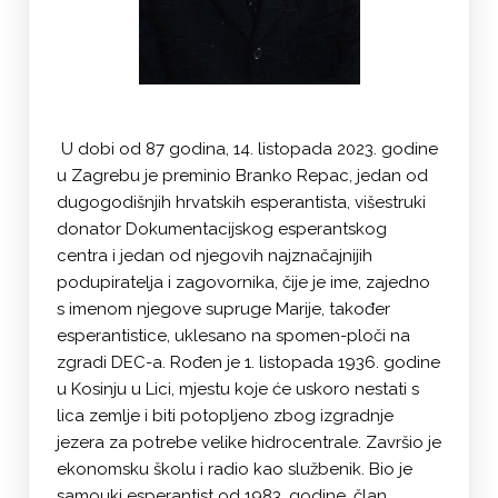
U dobi od 87 godina, 14. listopada 2023. godine
u Zagrebu je preminio Branko Repac, jedan od
dugogodišnjih hrvatskih esperantista, višestruki
donator Dokumentacijskog esperantskog
centra i jedan od njegovih najznačajnijih
podupiratelja i zagovornika, čije je ime, zajedno
s imenom njegove supruge Marije, također
esperantistice, uklesano na spomen-ploči na
zgradi DEC-a. Rođen je 1. listopada 1936. godine
u Kosinju u Lici, mjestu koje će uskoro nestati s
lica zemlje i biti potopljeno zbog izgradnje
jezera za potrebe velike hidrocentrale. Završio je
ekonomsku školu i radio kao službenik. Bio je
samouki esperantist od 1983. godine, član