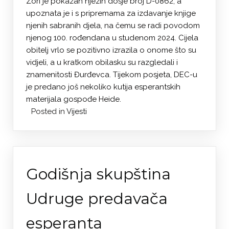
Zori je pokazan njezin dosje broj D-0862, a
upoznata je i s pripremama za izdavanje knjige
njenih sabranih djela, na čemu se radi povodom
njenog 100. rođendana u studenom 2024. Cijela
obitelj vrlo se pozitivno izrazila o onome što su
vidjeli, a u kratkom obilasku su razgledali i
znamenitosti Đurđevca. Tijekom posjeta, DEC-u
je predano još nekoliko kutija esperantskih
materijala gospođe Heide.
Posted in
Vijesti
Godišnja skupština
Udruge predavača
esperanta