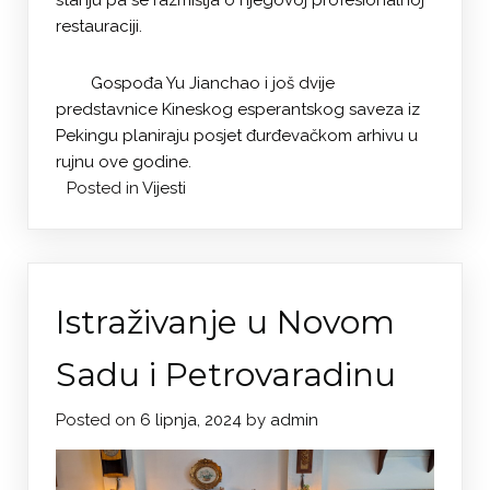
stanju pa se razmišlja o njegovoj profesionalnoj
restauraciji.
Gospođa Yu Jianchao i još dvije
predstavnice Kineskog esperantskog saveza iz
Pekingu planiraju posjet đurđevačkom arhivu u
rujnu ove godine.
Posted in
Vijesti
Istraživanje u Novom
Sadu i Petrovaradinu
Posted on
6 lipnja, 2024
by
admin