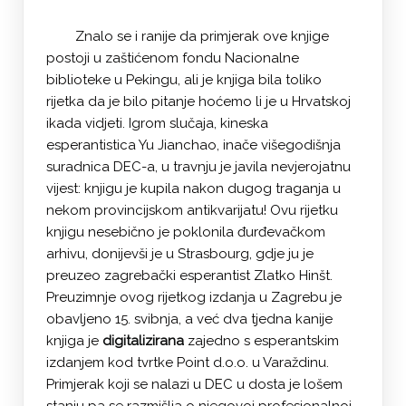
Znalo se i ranije da primjerak ove knjige
postoji u zaštićenom fondu Nacionalne
biblioteke u Pekingu, ali je knjiga bila toliko
rijetka da je bilo pitanje hoćemo li je u Hrvatskoj
ikada vidjeti. Igrom slučaja, kineska
esperantistica Yu Jianchao, inače višegodišnja
suradnica DEC-a, u travnju je javila nevjerojatnu
vijest: knjigu je kupila nakon dugog traganja u
nekom provincijskom antikvarijatu! Ovu rijetku
knjigu nesebično je poklonila đurđevačkom
arhivu, donijevši je u Strasbourg, gdje ju je
preuzeo zagrebački esperantist Zlatko Hinšt.
Preuzimnje ovog rijetkog izdanja u Zagrebu je
obavljeno 15. svibnja, a već dva tjedna kanije
knjiga je
digitalizirana
zajedno s esperantskim
izdanjem kod tvrtke Point d.o.o. u Varaždinu.
Primjerak koji se nalazi u DEC u dosta je lošem