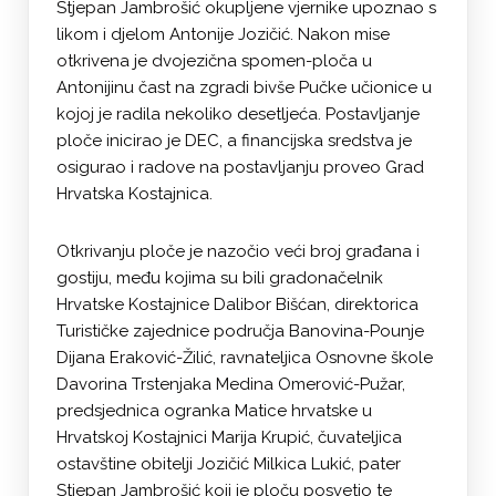
Stjepan Jambrošić okupljene vjernike upoznao s
likom i djelom Antonije Jozičić. Nakon mise
otkrivena je dvojezična spomen-ploča u
Antonijinu čast na zgradi bivše Pučke učionice u
kojoj je radila nekoliko desetljeća. Postavljanje
ploče inicirao je DEC, a financijska sredstva je
osigurao i radove na postavljanju proveo Grad
Hrvatska Kostajnica.
Otkrivanju ploče je nazočio veći broj građana i
gostiju, među kojima su bili gradonačelnik
Hrvatske Kostajnice Dalibor Bišćan, direktorica
Turističke zajednice područja Banovina-Pounje
Dijana Eraković-Žilić, ravnateljica Osnovne škole
Davorina Trstenjaka Medina Omerović-Pužar,
predsjednica ogranka Matice hrvatske u
Hrvatskoj Kostajnici Marija Krupić, čuvateljica
ostavštine obitelji Jozičić Milkica Lukić, pater
Stjepan Jambrošić koji je ploču posvetio te