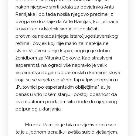
nakon njegove smrti udala za odvjetnika Antu
Ramljaka i od tada nosila njegovo prezime. Iz
ovoga se doznaje da Ante Ramljak, koji je inače
slovio kao odvjetnik sirotinje i političkih
protivnika nekadašnjega (staro)jugoslavenskog
režima i čovjek koji nije mario za materijalne
stvari, Vilu Vesnu nije kupio, nego ju je dobio
ženidbom za Milunku Đoković. Kao strastveni
esperantist, na ogradi vile napravio je velik
esperantski slogan od betonskih i kamenih slova
koja su se vidjela s pučine. Taj natpis je opisan u
„Putovnici po esperantskim obilježjima”, ali je
danas u vrlo lošem stanju i postoji opasnost da
eventualnom prodajom vile dođe do njegovog
potpunog uklanjanja.
Milunka Ramljak je bila neizlječivo bolesna
te je u jednom trenutku izvršila suicid vješanjem.