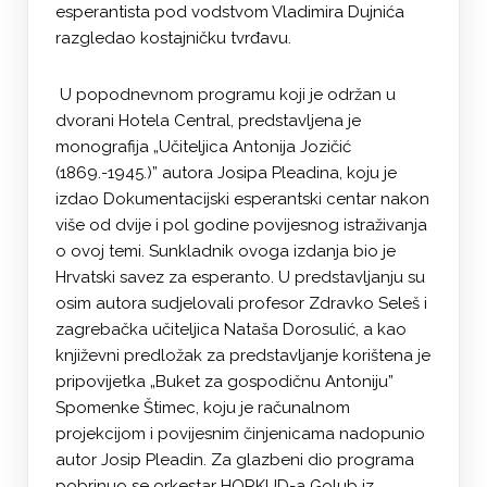
esperantista pod vodstvom Vladimira Dujnića
razgledao kostajničku tvrđavu.
U popodnevnom programu koji je održan u
dvorani Hotela Central, predstavljena je
monografija „Učiteljica Antonija Jozičić
(1869.-1945.)” autora Josipa Pleadina, koju je
izdao Dokumentacijski esperantski centar nakon
više od dvije i pol godine povijesnog istraživanja
o ovoj temi. Sunkladnik ovoga izdanja bio je
Hrvatski savez za esperanto. U predstavljanju su
osim autora sudjelovali profesor Zdravko Seleš i
zagrebačka učiteljica Nataša Dorosulić, a kao
književni predložak za predstavljanje korištena je
pripovijetka „Buket za gospodičnu Antoniju”
Spomenke Štimec, koju je računalnom
projekcijom i povijesnim činjenicama nadopunio
autor Josip Pleadin. Za glazbeni dio programa
pobrinuo se orkestar HORKUD-a Golub iz