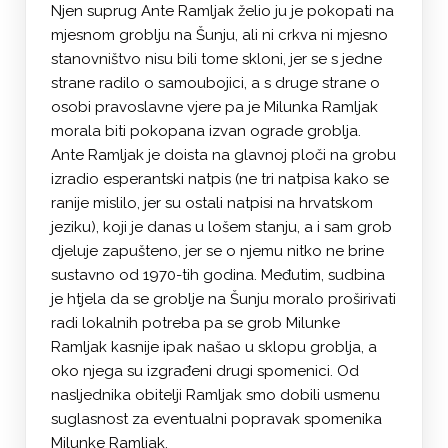
Njen suprug Ante Ramljak želio ju je pokopati na
mjesnom groblju na Šunju, ali ni crkva ni mjesno
stanovništvo nisu bili tome skloni, jer se s jedne
strane radilo o samoubojici, a s druge strane o
osobi pravoslavne vjere pa je Milunka Ramljak
morala biti pokopana izvan ograde groblja.
Ante Ramljak je doista na glavnoj ploči na grobu
izradio esperantski natpis (ne tri natpisa kako se
ranije mislilo, jer su ostali natpisi na hrvatskom
jeziku), koji je danas u lošem stanju, a i sam grob
djeluje zapušteno, jer se o njemu nitko ne brine
sustavno od 1970-tih godina. Međutim, sudbina
je htjela da se groblje na Šunju moralo proširivati
radi lokalnih potreba pa se grob Milunke
Ramljak kasnije ipak našao u sklopu groblja, a
oko njega su izgrađeni drugi spomenici. Od
nasljednika obitelji Ramljak smo dobili usmenu
suglasnost za eventualni popravak spomenika
Milunke Ramljak.