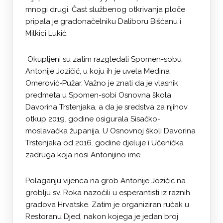
mnogi drugi. Čast službenog otkrivanja ploče
pripala je gradonačelniku Daliboru Bišćanu i
Milkici Lukić.
Okupljeni su zatim razgledali Spomen-sobu
Antonije Jozičić, u koju ih je uvela Medina
Omerović-Pužar. Važno je znati da je vlasnik
predmeta u Spomen-sobi Osnovna škola
Davorina Trstenjaka, a da je sredstva za njihov
otkup 2019. godine osigurala Sisačko-
moslavačka županija. U Osnovnoj školi Davorina
Trstenjaka od 2016. godine djeluje i Učenička
zadruga koja nosi Antonijino ime.
Polaganju vijenca na grob Antonije Jozičić na
groblju sv. Roka nazočili u esperantisti iz raznih
gradova Hrvatske. Zatim je organiziran ručak u
Restoranu Djed, nakon kojega je jedan broj