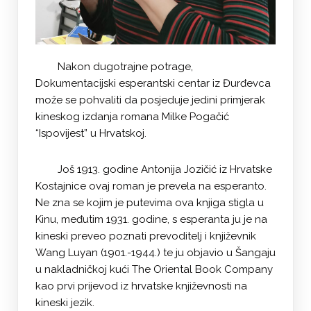
Nakon dugotrajne potrage,
Dokumentacijski esperantski centar iz Đurđevca
može se pohvaliti da posjeduje jedini primjerak
kineskog izdanja romana Milke Pogačić
“Ispovijest” u Hrvatskoj.
Još 1913. godine Antonija Jozičić iz Hrvatske
Kostajnice ovaj roman je prevela na esperanto.
Ne zna se kojim je putevima ova knjiga stigla u
Kinu, međutim 1931. godine, s esperanta ju je na
kineski preveo poznati prevoditelj i književnik
Wang Luyan (1901.-1944.) te ju objavio u Šangaju
u nakladničkoj kući The Oriental Book Company
kao prvi prijevod iz hrvatske književnosti na
kineski jezik.