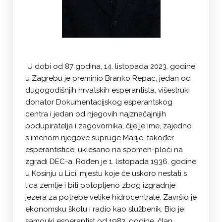
U dobi od 87 godina, 14. listopada 2023. godine
u Zagrebu je preminio Branko Repac, jedan od
dugogodišnjih hrvatskih esperantista, višestruki
donator Dokumentacijskog esperantskog
centra i jedan od njegovih najznačajnijih
podupiratelja i zagovornika, čije je ime, zajedno
s imenom njegove supruge Marije, također
esperantistice, uklesano na spomen-ploči na
zgradi DEC-a. Rođen je 1. listopada 1936. godine
u Kosinju u Lici, mjestu koje će uskoro nestati s
lica zemlje i biti potopljeno zbog izgradnje
jezera za potrebe velike hidrocentrale. Završio je
ekonomsku školu i radio kao službenik. Bio je
samouki esperantist od 1983. godine, član