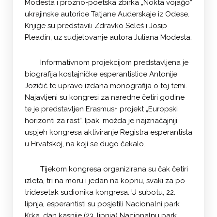
Modesta i prozno-poetska zbirka „Nokta vojaĝo”
ukrajinske autorice Tatjane Auderskaje iz Odese.
Knjige su predstavili Zdravko Seleš i Josip
Pleadin, uz sudjelovanje autora Juliana Modesta.
Informativnom projekcijom predstavljena je
biografija kostajničke esperantistice Antonije
Jozičić te upravo izdana monografija o toj temi.
Najavljeni su kongresi za naredne četiri godine
te je predstavljen Erasmus+ projekt „Europski
horizonti za rast”. Ipak, možda je najznačajniji
uspjeh kongresa aktiviranje Registra esperantista
u Hrvatskoj, na koji se dugo čekalo.
Tijekom kongresa organizirana su čak četiri
izleta, tri na moru i jedan na kopnu, svaki za po
tridesetak sudionika kongresa. U subotu, 22.
lipnja, esperantisti su posjetili Nacionalni park
Krka, dan kasnije (23. lipnja) Nacionalnu park