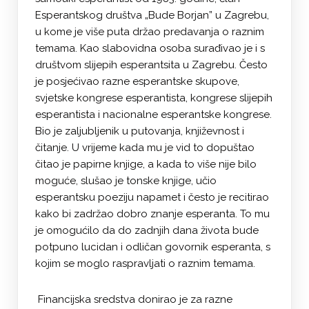
Esperantskog društva „Bude Borjan” u Zagrebu,
u kome je više puta držao predavanja o raznim
temama. Kao slabovidna osoba surađivao je i s
društvom slijepih esperantsita u Zagrebu. Često
je posjećivao razne esperantske skupove,
svjetske kongrese esperantista, kongrese slijepih
esperantista i nacionalne esperantske kongrese.
Bio je zaljubljenik u putovanja, književnost i
čitanje. U vrijeme kada mu je vid to dopuštao
čitao je papirne knjige, a kada to više nije bilo
moguće, slušao je tonske knjige, učio
esperantsku poeziju napamet i često je recitirao
kako bi zadržao dobro znanje esperanta. To mu
je omogućilo da do zadnjih dana života bude
potpuno lucidan i odličan govornik esperanta, s
kojim se moglo raspravljati o raznim temama.
Financijska sredstva donirao je za razne