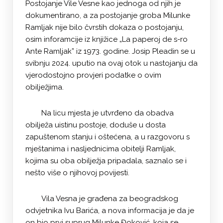
Postojanje Vile Vesne kao jednoga od njih je
dokumentirano, a za postojanje groba Milunke
Ramljak nije bilo čvrstih dokaza o postojanju,
osim inforamcije iz knjižice „La paperoj de s-ro
Ante Ramljak” iz 1973. godine. Josip Pleadin se u
svibnju 2024. uputio na ovaj otok u nastojanju da
vjerodostojno provjeri podatke o ovim
obilježjima.
Na licu mjesta je utvrđeno da obadva
obilježa uistinu postoje, doduše u dosta
zapuštenom stanju i oštećena, a u razgovoru s
mještanima i nasljednicima obitelji Ramljak,
kojima su oba obilježja pripadala, saznalo se i
nešto više o njihovoj povijesti.
Vila Vesna je građena za beogradskog
odvjetnika Ivu Barića, a nova informacija je da je
on bio prvi suprug Milunke Đoković, koja se