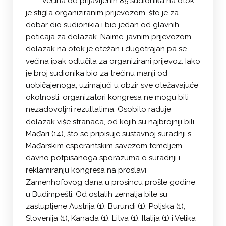
Većina od prijavljenih 85 sudionika na otok
je stigla organiziranim prijevozom, što je za
dobar dio sudionikia i bio jedan od glavnih
poticaja za dolazak. Naime, javnim prijevozom
dolazak na otok je otežan i dugotrajan pa se
većina ipak odlučila za organizirani prijevoz. Iako
je broj sudionika bio za trećinu manji od
uobičajenoga, uzimajući u obzir sve otežavajuće
okolnosti, organizatori kongresa ne mogu biti
nezadovoljni rezultatima. Osobito raduje
dolazak više stranaca, od kojih su najbrojniji bili
Mađari (14), što se pripisuje sustavnoj suradnji s
Mađarskim esperantskim savezom temeljem
davno potpisanoga sporazuma o suradnji i
reklamiranju kongresa na proslavi
Zamenhofovog dana u prosincu prošle godine
u Budimpešti. Od ostalih zemalja bile su
zastupljene Austrija (1), Burundi (1), Poljska (1),
Slovenija (1), Kanada (1), Litva (1), Italija (1) i Velika