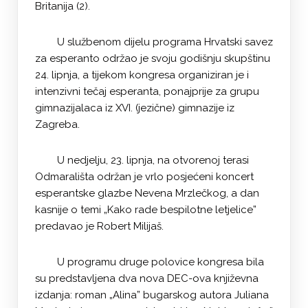
Britanija (2).
U službenom dijelu programa Hrvatski savez
za esperanto održao je svoju godišnju skupštinu
24. lipnja, a tijekom kongresa organiziran je i
intenzivni tečaj esperanta, ponajprije za grupu
gimnazijalaca iz XVI. (jezične) gimnazije iz
Zagreba.
U nedjelju, 23. lipnja, na otvorenoj terasi
Odmarališta održan je vrlo posjećeni koncert
esperantske glazbe Nevena Mrzlečkog, a dan
kasnije o temi „Kako rade bespilotne letjelice”
predavao je Robert Milijaš.
U programu druge polovice kongresa bila
su predstavljena dva nova DEC-ova književna
izdanja: roman „Alina” bugarskog autora Juliana