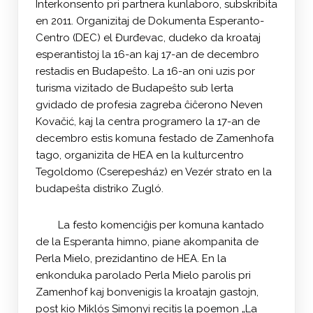
Interkonsento pri partnera kunlaboro, subskribita
en 2011. Organizitaj de Dokumenta Esperanto-
Centro (DEC) el Đurđevac, dudeko da kroataj
esperantistoj la 16-an kaj 17-an de decembro
restadis en Budapeŝto. La 16-an oni uzis por
turisma vizitado de Budapeŝto sub lerta
gvidado de profesia zagreba ĉiĉerono Neven
Kovačić, kaj la centra programero la 17-an de
decembro estis komuna festado de Zamenhofa
tago, organizita de HEA en la kulturcentro
Tegoldomo (Cserepesház) en Vezér strato en la
budapeŝta distriko Zugló.
La festo komenciĝis per komuna kantado
de la Esperanta himno, piane akompanita de
Perla Mielo, prezidantino de HEA. En la
enkonduka parolado Perla Mielo parolis pri
Zamenhof kaj bonvenigis la kroatajn gastojn,
post kio Miklós Simonyi recitis la poemon „La