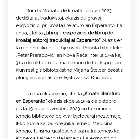
Dum la Monato de kroata libro en 2023,
dediĉita al tradukistoj, okazis du gravaj
ekspozicioj pri kroata literaturo en Esperanto. La
unua, titolita
„Libroj − ekspozicio de libroj de
kroataj aŭtoroj tradukitaj al Esperanto”
okazis en
la regiona filio de la bjelovara Popola biblioteko
„Petar Preradović” en Nova Rača inter la 17-a kaj
31-a de oktobro. La malfermon de la ekspozicio,
kiun realigis bibiotekistino Mirjana Štelcer, ĉeestis
pluraj esperantistoj el Bjelovar kaj Đurđevac.
La dua ekspozicio, titolita
„Kroata literaturo
en Esperanto”
okazis ekde la 15-a de oktobro
ĝis la 15-a de novembro 2023 en la komuna
lerneja biblioteko de kvar bjelovaraj mezlernejoj
(Ekonomia kaj buroteknika lernejo, Medicina
lernejo, Turisma-gastoserva kaj nutra lernejo kaj
Komerca kaj vendista lernejo). La ekspozicion