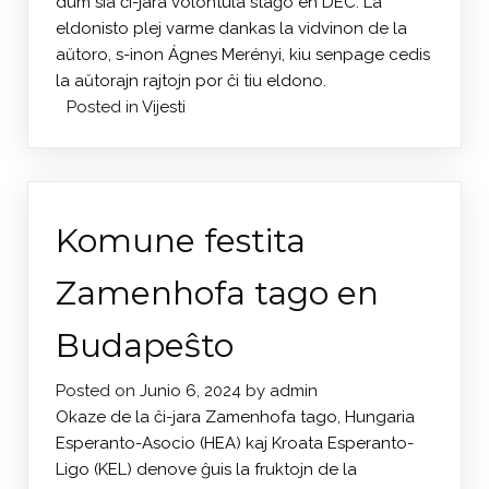
dum sia ĉi-jara volontula staĝo en DEC. La
eldonisto plej varme dankas la vidvinon de la
aŭtoro, s-inon Ágnes Merényi, kiu senpage cedis
la aŭtorajn rajtojn por ĉi tiu eldono.
Posted in
Vijesti
Komune festita
Zamenhofa tago en
Budapeŝto
Posted on
Junio 6, 2024
by
admin
Okaze de la ĉi-jara Zamenhofa tago, Hungaria
Esperanto-Asocio (HEA) kaj Kroata Esperanto-
Ligo (KEL) denove ĝuis la fruktojn de la