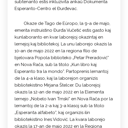
subtenanto estis inkluzivita ankaŭ Dokumenta
Esperanto-Centro el Đurđevac.
Okaze de Tago de Eŭropo, la 9-a de majo,
emerita instruistino Đurđa Vučetić estis gasto kaj
kunlaboranto en kvar laborejoj okazintaj en
lernejoj kaj bibliotekoj. La unu laborejo okazis la
10-an de majo 2022 en la regiona filio de
bjelovara Popola biblioteko „Petar Preradović”
en Nova Rača, sub la titolo „Kun libro kaj
Esperanto tra la mondo”. Partoprenis lernantoj
de la 4-a klaso, kaj la laborejon organizis
bibliotekistino Mirjana Štelcer. Du laborejoj
okazis la 12-an de majo 2022 en la Elementa
lernejo „Nobelo Ivan Trnski” en Nova Rača por la
lernantoj de la 2-a kaj 3-a klasoj sub la titolo
„Esperanta alfabeto”, kaj organizis ilin
bibliotekistino Ines Vidović. La kvara laborejo
okazis la 17-an de majo 2022 en la Regiona