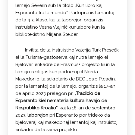
lernejo Severin sub la titolo „Kun libro kaj
Esperanto tra la mondo”. Partoprenis lernantoj
de la 4-a klaso, kaj la laborejon organizis
instruistino Vesna Vlajinić kunlabore kun la
bibliotekistino Mirjana Štelcer.
Invitita de la instruistino Valerija Turk Presečki
el la Turisma-gastoserva kaj nutra lernejo el
Bjelovar, enkadre de Erasmus+ projekto kiun la
lernejo realigas kun partneroj el Norda
Makedonio, la sekretario de DEC Josip Pleadin,
por la lernantoj de la lernejo, organizis la 17-an
de aprilo 2023 prelegon pri
„Tradicio de
Esperanto kiel nemateria kultura havaĵo de
Respubliko Kroatio”
, kaj la 18-an de septembro
2023.
laborejon
pri Esperanto por trideko da
bjelovaraj kaj makedonaj lernantoj kaj instruistoj
enkadre de la sama projekto.