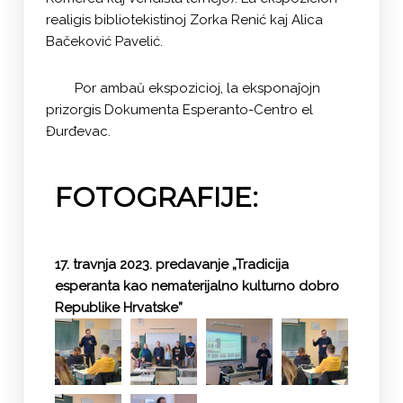
realigis bibliotekistinoj Zorka Renić kaj Alica
Bačeković Pavelić.
Por ambaŭ ekspozicioj, la eksponaĵojn
prizorgis Dokumenta Esperanto-Centro el
Đurđevac.
FOTOGRAFIJE:
17. travnja 2023. predavanje „Tradicija
esperanta kao nematerijalno kulturno dobro
Republike Hrvatske”