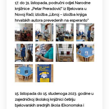
17. do 31. listopada, područni odjel Narodne
knjižnice „Petar Preradović” iz Bjelovara u
Novoj Rači; izložba „Libroj − izložba knjiga
hrvatskih autora prevedenih na esperanto”
15. listopada do 15. studenoga 2023. godine u
zajedničkoj školskoj knjižnici četiriju
bjelovarskih srednjih škola (Ekonomska i