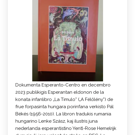
Dokumenta Esperanto-Centro en decembro
2023 publikigis Esperantan eldonon de la
konata infanlibro „La Timulo” („A Félőlény”) de
frue forpasinta hungara porinfana verkisto Pál
Békés (1956-2010). La libron tradukis rumania
hungarino Lenke Szász, kaj ilustris juna
nederlanda esperantistino Yentl-Rose Hemelrijk