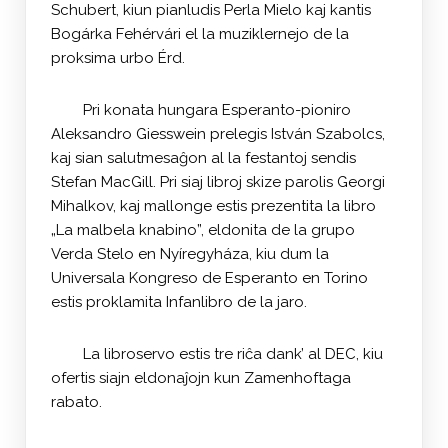
Schubert, kiun pianludis Perla Mielo kaj kantis
Bogárka Fehérvári el la muziklernejo de la
proksima urbo Érd.
Pri konata hungara Esperanto-pioniro
Aleksandro Giesswein prelegis István Szabolcs,
kaj sian salutmesaĝon al la festantoj sendis
Stefan MacGill. Pri siaj libroj skize parolis Georgi
Mihalkov, kaj mallonge estis prezentita la libro
„La malbela knabino”, eldonita de la grupo
Verda Stelo en Nyíregyháza, kiu dum la
Universala Kongreso de Esperanto en Torino
estis proklamita Infanlibro de la jaro.
La libroservo estis tre riĉa dank’ al DEC, kiu
ofertis siajn eldonaĵojn kun Zamenhoftaga
rabato.