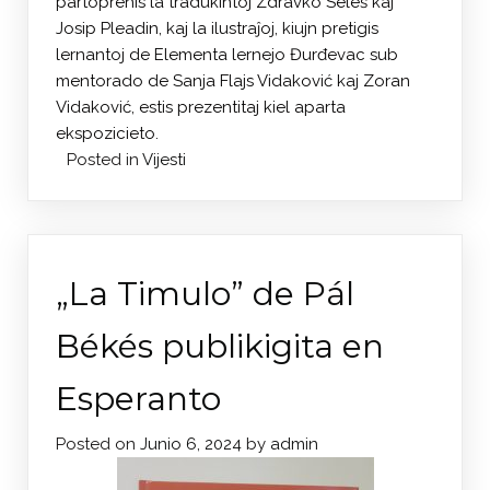
partoprenis la tradukintoj Zdravko Seleš kaj
Josip Pleadin, kaj la ilustraĵoj, kiujn pretigis
lernantoj de Elementa lernejo Đurđevac sub
mentorado de Sanja Flajs Vidaković kaj Zoran
Vidaković, estis prezentitaj kiel aparta
ekspozicieto.
Posted in
Vijesti
„La Timulo” de Pál
Békés publikigita en
Esperanto
Posted on
Junio 6, 2024
by
admin