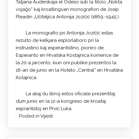
Tatjana Auderskaja el Odeso sub la titolo „Nokta
vojaĝo” kaj kroatlingvan monografion de Josip
Pleadin „Učiteljica Antonija Jozičić (1869.-1945.).
La monografio pri Antonija Jozičić estas
rezulto de kelkjara esplorlaboro pri la
instruistino kaj esperantistino, pioniro de
Esperanto en Hrvatska Kostajnica komence de
la 20-a jarcento, kiun oni publike prezentos la
16-an de junio en la Hotelo „Central” en Hrvatska
Kotajnica.
La aliaj du libroj estos oficiale prezentitaj
dum junio en la 12-a kongreso de kroataj
esprantistoj en Prvić Luka.
Posted in
Vijesti