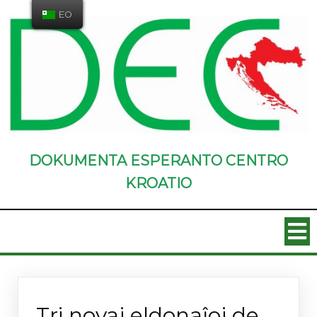
EO
DOKUMENTA ESPERANTO CENTRO
KROATIO
Novaĵoj
Tri novaj eldonaĵoj de