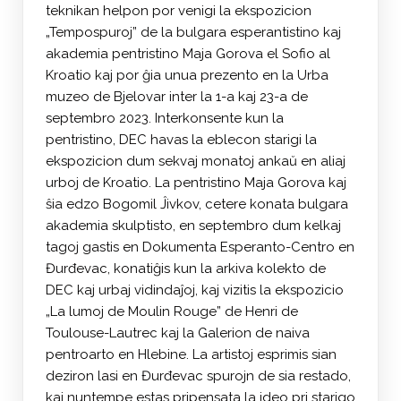
teknikan helpon por venigi la ekspozicion
„Tempospuroj” de la bulgara esperantistino kaj
akademia pentristino Maja Gorova el Sofio al
Kroatio kaj por ĝia unua prezento en la Urba
muzeo de Bjelovar inter la 1-a kaj 23-a de
septembro 2023. Interkonsente kun la
pentristino, DEC havas la eblecon starigi la
ekspozicion dum sekvaj monatoj ankaŭ en aliaj
urboj de Kroatio. La pentristino Maja Gorova kaj
ŝia edzo Bogomil Ĵivkov, cetere konata bulgara
akademia skulptisto, en septembro dum kelkaj
tagoj gastis en Dokumenta Esperanto-Centro en
Đurđevac, konatiĝis kun la arkiva kolekto de
DEC kaj urbaj vidindaĵoj, kaj vizitis la ekspozicio
„La lumoj de Moulin Rouge” de Henri de
Toulouse-Lautrec kaj la Galerion de naiva
pentroarto en Hlebine. La artistoj esprimis sian
deziron lasi en Đurđevac spurojn de sia restado,
kaj nuntempe estas pripensata la ideo pri starigo