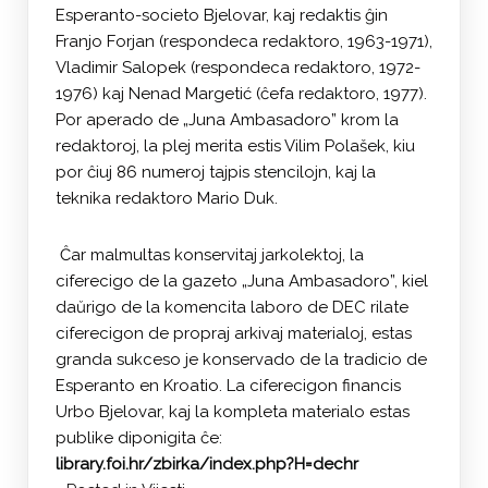
Esperanto-societo Bjelovar, kaj redaktis ĝin
Franjo Forjan (respondeca redaktoro, 1963-1971),
Vladimir Salopek (respondeca redaktoro, 1972-
1976) kaj Nenad Margetić (ĉefa redaktoro, 1977).
Por aperado de „Juna Ambasadoro” krom la
redaktoroj, la plej merita estis Vilim Polašek, kiu
por ĉiuj 86 numeroj tajpis stencilojn, kaj la
teknika redaktoro Mario Duk.
Ĉar malmultas konservitaj jarkolektoj, la
ciferecigo de la gazeto „Juna Ambasadoro”, kiel
daŭrigo de la komencita laboro de DEC rilate
ciferecigon de propraj arkivaj materialoj, estas
granda sukceso je konservado de la tradicio de
Esperanto en Kroatio. La ciferecigon financis
Urbo Bjelovar, kaj la kompleta materialo estas
publike diponigita ĉe:
library.foi.hr/zbirka/index.php?H=dechr