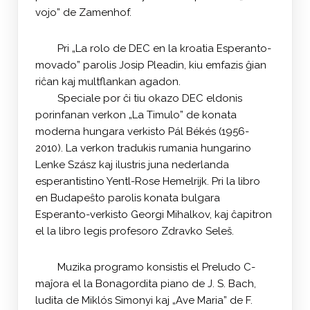
vojo” de Zamenhof.
Pri „La rolo de DEC en la kroatia Esperanto-
movado” parolis Josip Pleadin, kiu emfazis ĝian
riĉan kaj multflankan agadon.
Speciale por ĉi tiu okazo DEC eldonis
porinfanan verkon „La Timulo” de konata
moderna hungara verkisto Pál Békés (1956-
2010). La verkon tradukis rumania hungarino
Lenke Szász kaj ilustris juna nederlanda
esperantistino Yentl-Rose Hemelrijk. Pri la libro
en Budapeŝto parolis konata bulgara
Esperanto-verkisto Georgi Mihalkov, kaj ĉapitron
el la libro legis profesoro Zdravko Seleš.
Muzika programo konsistis el Preludo C-
maĵora el la Bonagordita piano de J. S. Bach,
ludita de Miklós Simonyi kaj „Ave Maria” de F.