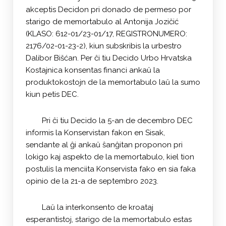
akceptis Decidon pri donado de permeso por
starigo de memortabulo al Antonija Jozičić
(KLASO: 612-01/23-01/17, REGISTRONUMERO:
2176/02-01-23-2), kiun subskribis la urbestro
Dalibor Bišćan. Per ĉi tiu Decido Urbo Hrvatska
Kostajnica konsentas financi ankaŭ la
produktokostojn de la memortabulo laŭ la sumo
kiun petis DEC.
Pri ĉi tiu Decido la 5-an de decembro DEC
informis la Konservistan fakon en Sisak,
sendante al ĝi ankaŭ ŝanĝitan proponon pri
lokigo kaj aspekto de la memortabulo, kiel tion
postulis la menciita Konservista fako en sia faka
opinio de la 21-a de septembro 2023.
Laŭ la interkonsento de kroataj
esperantistoj, starigo de la memortabulo estas