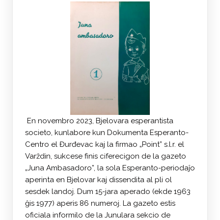
En novembro 2023, Bjelovara esperantista
societo, kunlabore kun Dokumenta Esperanto-
Centro el Đurđevac kaj la firmao „Point” s.l.r. el
Varždin, sukcese finis ciferecigon de la gazeto
„Juna Ambasadoro”, la sola Esperanto-periodaĵo
aperinta en Bjelovar kaj dissendita al pli ol
sesdek landoj. Dum 15-jara aperado (ekde 1963
ĝis 1977) aperis 86 numeroj. La gazeto estis
oficiala informilo de la Junulara sekcio de