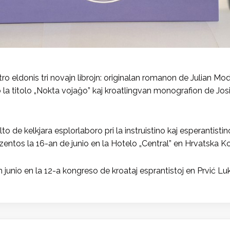
donis tri novajn librojn: originalan romanon de Julian Modest,
la titolo „Nokta vojaĝo” kaj kroatlingvan monografion de Josip
to de kelkjara esplorlaboro pri la instruistino kaj esperantist
zentos la 16-an de junio en la Hotelo „Central” en Hrvatska Ko
um junio en la 12-a kongreso de kroataj esprantistoj en Prvić Lu