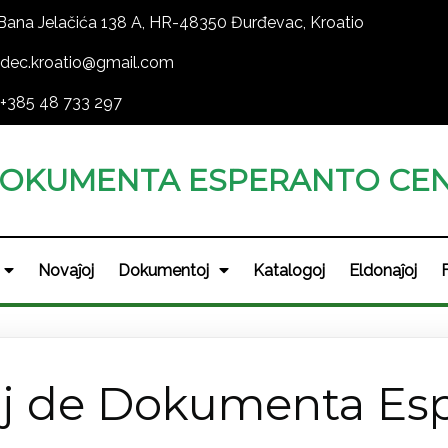
Bana Jelačića 138 A, HR-48350 Đurđevac, Kroatio
dec.kroatio@gmail.com
+385 48 733 297
OKUMENTA ESPERANTO CEN
Novaĵoj
Dokumentoj
Katalogoj
Eldonaĵoj
ĵoj de Dokumenta Es