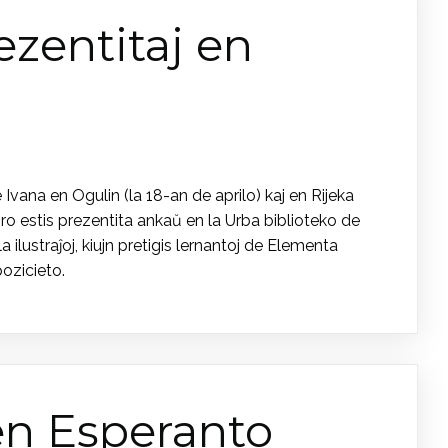
ezentitaj en
vana en Ogulin (la 18-an de aprilo) kaj en Rijeka
o estis prezentita ankaŭ en la Urba biblioteko de
ilustraĵoj, kiujn pretigis lernantoj de Elementa
pozicieto.
 en Esperanto