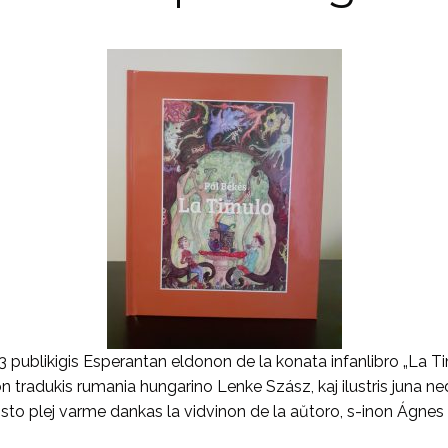
likigis Esperantan eldonon de la konata infanlibro „La Timu
on tradukis rumania hungarino Lenke Szász, kaj ilustris juna n
sto plej varme dankas la vidvinon de la aŭtoro, s-inon Ágnes M