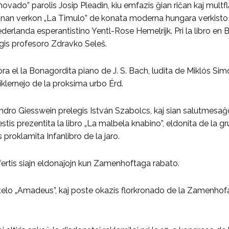
ovado” parolis Josip Pleadin, kiu emfazis ĝian riĉan kaj mult
fanan verkon „La Timulo” de konata moderna hungara verkisto 
ederlanda esperantistino Yentl-Rose Hemelrijk. Pri la libro e
legis profesoro Zdravko Seleš.
 el la Bonagordita piano de J. S. Bach, ludita de Miklós Simon
iklernejo de la proksima urbo Érd.
ro Giesswein prelegis István Szabolcs, kaj sian salutmesaĝon 
 estis prezentita la libro „La malbela knabino”, eldonita de la
proklamita Infanlibro de la jaro.
 ofertis siajn eldonaĵojn kun Zamenhoftaga rabato.
telo „Amadeus”, kaj poste okazis florkronado de la Zamenh