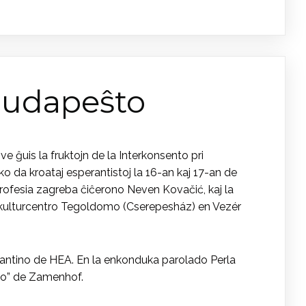
Budapeŝto
ĝuis la fruktojn de la Interkonsento pri
 da kroataj esperantistoj la 16-an kaj 17-an de
rofesia zagreba ĉiĉerono Neven Kovačić, kaj la
kulturcentro Tegoldomo (Cserepesház) en Vezér
antino de HEA. En la enkonduka parolado Perla
ojo” de Zamenhof.