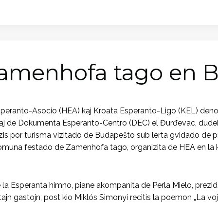
Zamenhofa tago en 
peranto-Asocio (HEA) kaj Kroata Esperanto-Ligo (KEL) denove 
itaj de Dokumenta Esperanto-Centro (DEC) el Đurđevac, dudeko
is por turisma vizitado de Budapeŝto sub lerta gvidado de p
komuna festado de Zamenhofa tago, organizita de HEA en la 
la Esperanta himno, piane akompanita de Perla Mielo, prezid
tajn gastojn, post kio Miklós Simonyi recitis la poemon „La v