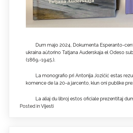
Dum majo 2024, Dokumenta Esperanto-centro el
ukraina aŭtorino Tatjana Auderskaja el Odeso sub 
(1869.-1945.).
La monografio pri Antonija Jozičić estas rezul
komence de la 20-a jarcento, kiun oni publike pre
La aliaj du libroj estos oficiale prezentitaj d
Posted in
Vijesti