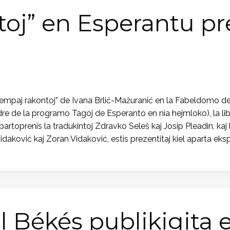
oj” en Esperantu pr
mpaj rakontoj” de Ivana Brlić-Mažuranić en la Fabeldomo de I
e de la programo Tagoj de Esperanto en nia hejmloko), la libr
oprenis la tradukintoj Zdravko Seleš kaj Josip Pleadin, kaj la 
aković kaj Zoran Vidaković, estis prezentitaj kiel aparta eks
l Békés publikigita