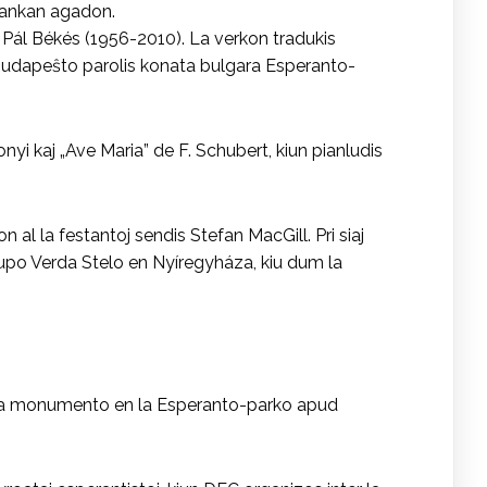
flankan agadon.
Pál Békés (1956-2010). La verkon tradukis
n Budapeŝto parolis konata bulgara Esperanto-
yi kaj „Ave Maria” de F. Schubert, kiun pianludis
al la festantoj sendis Stefan MacGill. Pri siaj
 grupo Verda Stelo en Nyíregyháza, kiu dum la
ofa monumento en la Esperanto-parko apud