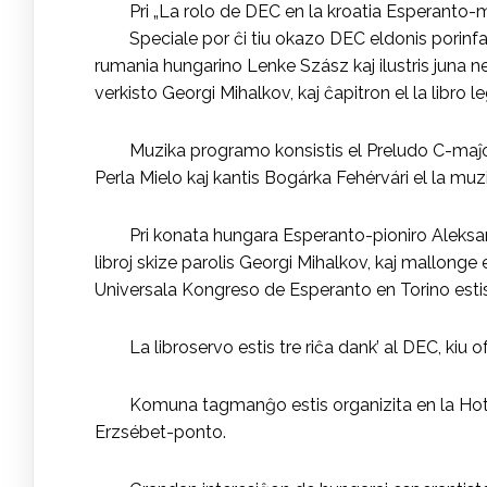
Pri „La rolo de DEC en la kroatia Esperanto-m
Speciale por ĉi tiu okazo DEC eldonis porin
rumania hungarino Lenke Szász kaj ilustris juna n
verkisto Georgi Mihalkov, kaj ĉapitron el la libro 
Muzika programo konsistis el Preludo C-maĵora
Perla Mielo kaj kantis Bogárka Fehérvári el la muz
Pri konata hungara Esperanto-pioniro Aleksand
libroj skize parolis Georgi Mihalkov, kaj mallonge
Universala Kongreso de Esperanto en Torino estis 
La libroservo estis tre riĉa dank’ al DEC, kiu
Komuna tagmanĝo estis organizita en la Ho
Erzsébet-ponto.