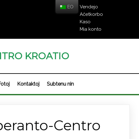
EO
Vendejo
Aĉetkorbo
Kaso
Mia konto
TRO KROATIO
Fotoj
Kontaktoj
Subtenu nin
peranto-Centro