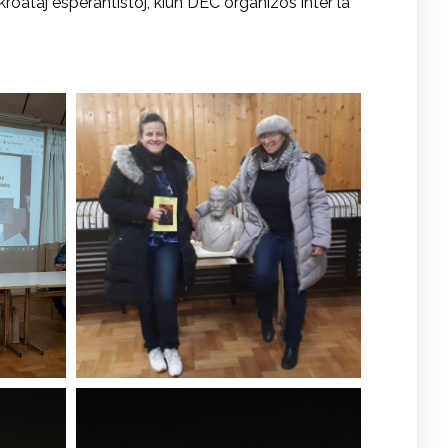
kroataj esperantistoj, kiun DEC organizos inter la