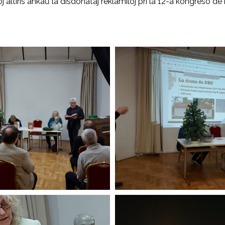
altiris ankaŭ la disdonataj reklamiloj pri la 12-a kongreso de 