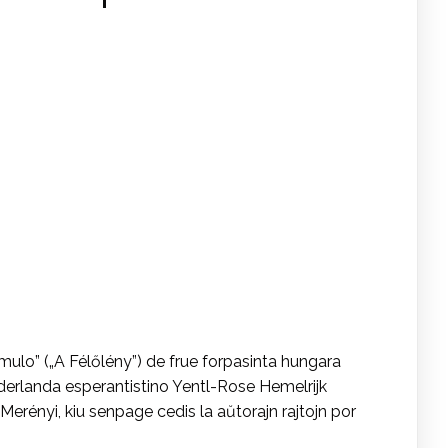
lo” („A Félőlény”) de frue forpasinta hungara
ederlanda esperantistino Yentl-Rose Hemelrijk
erényi, kiu senpage cedis la aŭtorajn rajtojn por