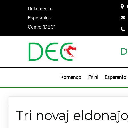
Dokumenta
Esperanto -
Centro (DEC)
D
Komenco
Pri ni
Esperanto
Novaĵoj
Tri novaj eldona