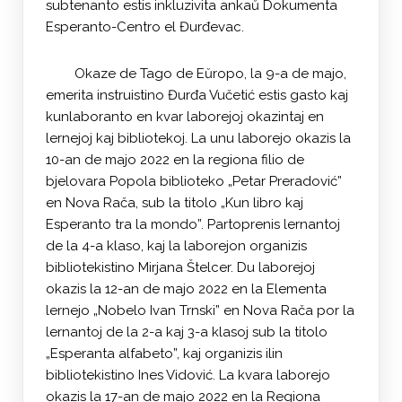
subtenanto estis inkluzivita ankaŭ Dokumenta
Esperanto-Centro el Đurđevac.
Okaze de Tago de Eŭropo, la 9-a de majo,
emerita instruistino Đurđa Vučetić estis gasto kaj
kunlaboranto en kvar laborejoj okazintaj en
lernejoj kaj bibliotekoj. La unu laborejo okazis la
10-an de majo 2022 en la regiona filio de
bjelovara Popola biblioteko „Petar Preradović”
en Nova Rača, sub la titolo „Kun libro kaj
Esperanto tra la mondo”. Partoprenis lernantoj
de la 4-a klaso, kaj la laborejon organizis
bibliotekistino Mirjana Štelcer. Du laborejoj
okazis la 12-an de majo 2022 en la Elementa
lernejo „Nobelo Ivan Trnski” en Nova Rača por la
lernantoj de la 2-a kaj 3-a klasoj sub la titolo
„Esperanta alfabeto”, kaj organizis ilin
bibliotekistino Ines Vidović. La kvara laborejo
okazis la 17-an de majo 2022 en la Regiona