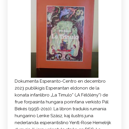
Dokumenta Esperanto-Centro en decembro
2023 publikigis Esperantan eldonon de la
konata infanlibro „La Timulo” („A Félőlény”) de
frue forpasinta hungara porinfana verkisto Pál
Békés (1956-2010). La libron tradukis rumania
hungarino Lenke Szász, kaj ilustris juna
nederlanda esperantistino Yentl-Rose Hemelrijk