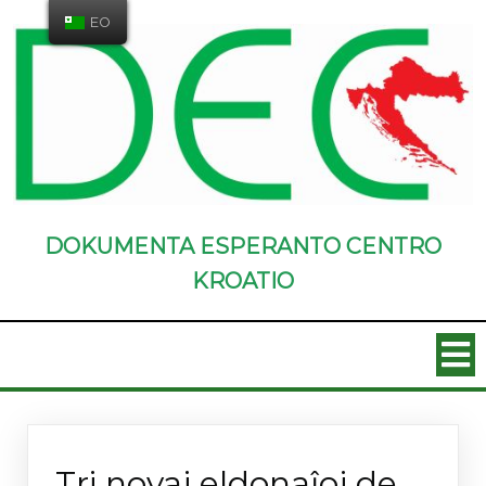
EO
DOKUMENTA ESPERANTO CENTRO
KROATIO
Novaĵoj
Tri novaj eldonaĵoj de