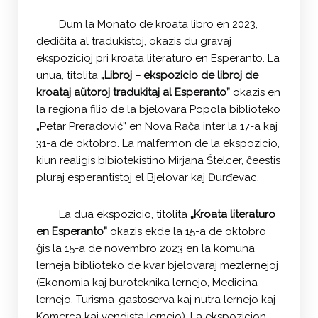
Dum la Monato de kroata libro en 2023,
dediĉita al tradukistoj, okazis du gravaj
ekspozicioj pri kroata literaturo en Esperanto. La
unua, titolita
„Libroj − ekspozicio de libroj de
kroataj aŭtoroj tradukitaj al Esperanto”
okazis en
la regiona filio de la bjelovara Popola biblioteko
„Petar Preradović” en Nova Rača inter la 17-a kaj
31-a de oktobro. La malfermon de la ekspozicio,
kiun realigis bibiotekistino Mirjana Štelcer, ĉeestis
pluraj esperantistoj el Bjelovar kaj Đurđevac.
La dua ekspozicio, titolita
„Kroata literaturo
en Esperanto”
okazis ekde la 15-a de oktobro
ĝis la 15-a de novembro 2023 en la komuna
lerneja biblioteko de kvar bjelovaraj mezlernejoj
(Ekonomia kaj buroteknika lernejo, Medicina
lernejo, Turisma-gastoserva kaj nutra lernejo kaj
Komerca kaj vendista lernejo). La ekspozicion