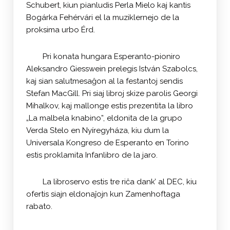
Schubert, kiun pianludis Perla Mielo kaj kantis
Bogárka Fehérvári el la muziklernejo de la
proksima urbo Érd.
Pri konata hungara Esperanto-pioniro
Aleksandro Giesswein prelegis István Szabolcs,
kaj sian salutmesaĝon al la festantoj sendis
Stefan MacGill. Pri siaj libroj skize parolis Georgi
Mihalkov, kaj mallonge estis prezentita la libro
„La malbela knabino”, eldonita de la grupo
Verda Stelo en Nyíregyháza, kiu dum la
Universala Kongreso de Esperanto en Torino
estis proklamita Infanlibro de la jaro.
La libroservo estis tre riĉa dank’ al DEC, kiu
ofertis siajn eldonaĵojn kun Zamenhoftaga
rabato.