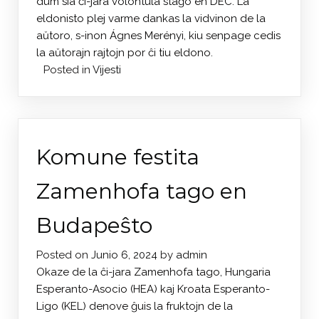
dum sia ĉi-jara volontula staĝo en DEC. La
eldonisto plej varme dankas la vidvinon de la
aŭtoro, s-inon Ágnes Merényi, kiu senpage cedis
la aŭtorajn rajtojn por ĉi tiu eldono.
Posted in
Vijesti
Komune festita
Zamenhofa tago en
Budapeŝto
Posted on
Junio 6, 2024
by
admin
Okaze de la ĉi-jara Zamenhofa tago, Hungaria
Esperanto-Asocio (HEA) kaj Kroata Esperanto-
Ligo (KEL) denove ĝuis la fruktojn de la