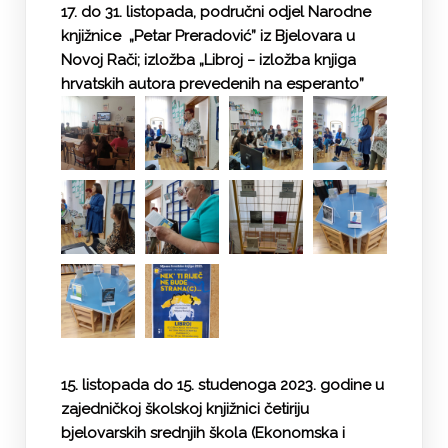
17. do 31. listopada, područni odjel Narodne
knjižnice „Petar Preradović” iz Bjelovara u
Novoj Rači; izložba „Libroj − izložba knjiga
hrvatskih autora prevedenih na esperanto”
15. listopada do 15. studenoga 2023. godine u
zajedničkoj školskoj knjižnici četiriju
bjelovarskih srednjih škola (Ekonomska i