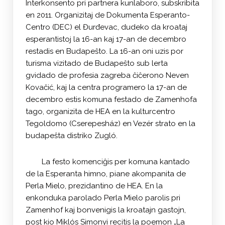
Interkonsento pri partnera kunlaboro, subskribita
en 2011. Organizitaj de Dokumenta Esperanto-
Centro (DEC) el Đurđevac, dudeko da kroataj
esperantistoj la 16-an kaj 17-an de decembro
restadis en Budapeŝto. La 16-an oni uzis por
turisma vizitado de Budapeŝto sub lerta
gvidado de profesia zagreba ĉiĉerono Neven
Kovačić, kaj la centra programero la 17-an de
decembro estis komuna festado de Zamenhofa
tago, organizita de HEA en la kulturcentro
Tegoldomo (Cserepesház) en Vezér strato en la
budapeŝta distriko Zugló.
La festo komenciĝis per komuna kantado
de la Esperanta himno, piane akompanita de
Perla Mielo, prezidantino de HEA. En la
enkonduka parolado Perla Mielo parolis pri
Zamenhof kaj bonvenigis la kroatajn gastojn,
post kio Miklós Simonyi recitis la poemon „La