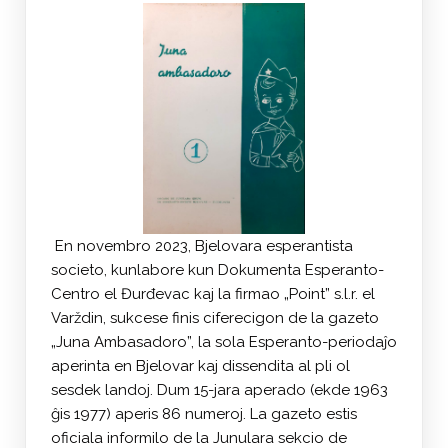
En novembro 2023, Bjelovara esperantista
societo, kunlabore kun Dokumenta Esperanto-
Centro el Đurđevac kaj la firmao „Point” s.l.r. el
Varždin, sukcese finis ciferecigon de la gazeto
„Juna Ambasadoro”, la sola Esperanto-periodaĵo
aperinta en Bjelovar kaj dissendita al pli ol
sesdek landoj. Dum 15-jara aperado (ekde 1963
ĝis 1977) aperis 86 numeroj. La gazeto estis
oficiala informilo de la Junulara sekcio de