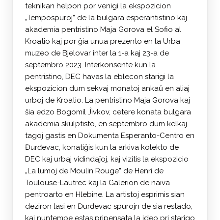
teknikan helpon por venigi la ekspozicion
„Tempospuroj” de la bulgara esperantistino kaj
akademia pentristino Maja Gorova el Sofio al
Kroatio kaj por ĝia unua prezento en la Urba
muzeo de Bjelovar inter la 1-a kaj 23-a de
septembro 2023. Interkonsente kun la
pentristino, DEC havas la eblecon starigi la
ekspozicion dum sekvaj monatoj ankaŭ en aliaj
urboj de Kroatio. La pentristino Maja Gorova kaj
ŝia edzo Bogomil Ĵivkov, cetere konata bulgara
akademia skulptisto, en septembro dum kelkaj
tagoj gastis en Dokumenta Esperanto-Centro en
Đurđevac, konatiĝis kun la arkiva kolekto de
DEC kaj urbaj vidindaĵoj, kaj vizitis la ekspozicio
„La lumoj de Moulin Rouge” de Henri de
Toulouse-Lautrec kaj la Galerion de naiva
pentroarto en Hlebine. La artistoj esprimis sian
deziron lasi en Đurđevac spurojn de sia restado,
kaj nuntempe estas pripensata la ideo pri starigo