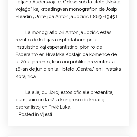
Tatjana Auderskaja el Odeso sub la titolo „Nokta
vojaĝo” kaj kroatlingvan monografion de Josip
Pleadin „Učiteljica Antonija Jozičić (1869.-1945.).
La monografio pri Antonija Jozičić estas
rezulto de kelkjara esplorlaboro pri la
instruistino kaj esperantistino, pioniro de
Esperanto en Hrvatska Kostajnica komence de
la 20-a jarcento, kiun oni publike prezentos la
16-an de junio en la Hotelo „Central” en Hrvatska
Kotajnica.
La aliaj du libroj estos oficiale prezentitaj
dum junio en la 12-a kongreso de kroataj
esprantistoj en Prvić Luka.
Posted in
Vijesti