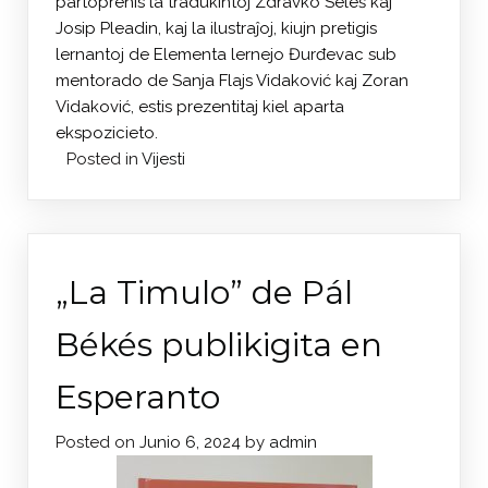
partoprenis la tradukintoj Zdravko Seleš kaj
Josip Pleadin, kaj la ilustraĵoj, kiujn pretigis
lernantoj de Elementa lernejo Đurđevac sub
mentorado de Sanja Flajs Vidaković kaj Zoran
Vidaković, estis prezentitaj kiel aparta
ekspozicieto.
Posted in
Vijesti
„La Timulo” de Pál
Békés publikigita en
Esperanto
Posted on
Junio 6, 2024
by
admin