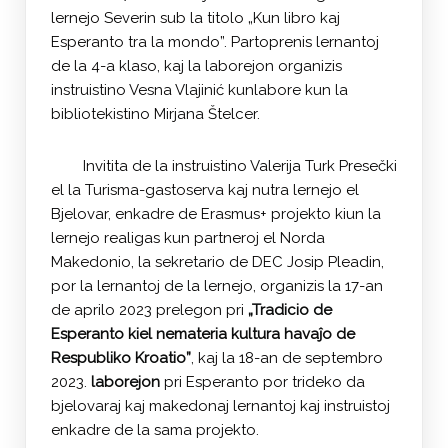
lernejo Severin sub la titolo „Kun libro kaj
Esperanto tra la mondo”. Partoprenis lernantoj
de la 4-a klaso, kaj la laborejon organizis
instruistino Vesna Vlajinić kunlabore kun la
bibliotekistino Mirjana Štelcer.
Invitita de la instruistino Valerija Turk Presečki
el la Turisma-gastoserva kaj nutra lernejo el
Bjelovar, enkadre de Erasmus+ projekto kiun la
lernejo realigas kun partneroj el Norda
Makedonio, la sekretario de DEC Josip Pleadin,
por la lernantoj de la lernejo, organizis la 17-an
de aprilo 2023 prelegon pri
„Tradicio de
Esperanto kiel nemateria kultura havaĵo de
Respubliko Kroatio”
, kaj la 18-an de septembro
2023.
laborejon
pri Esperanto por trideko da
bjelovaraj kaj makedonaj lernantoj kaj instruistoj
enkadre de la sama projekto.