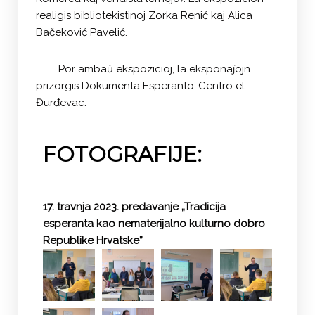
realigis bibliotekistinoj Zorka Renić kaj Alica
Bačeković Pavelić.
Por ambaŭ ekspozicioj, la eksponaĵojn
prizorgis Dokumenta Esperanto-Centro el
Đurđevac.
FOTOGRAFIJE:
17. travnja 2023. predavanje „Tradicija
esperanta kao nematerijalno kulturno dobro
Republike Hrvatske”