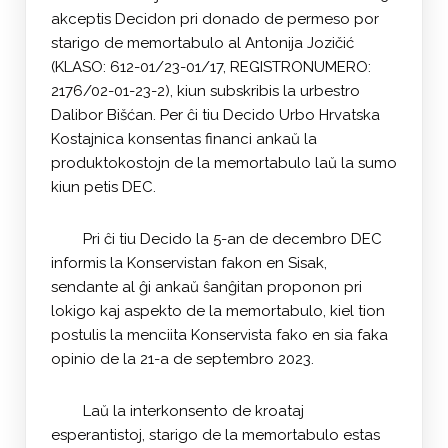
akceptis Decidon pri donado de permeso por
starigo de memortabulo al Antonija Jozičić
(KLASO: 612-01/23-01/17, REGISTRONUMERO:
2176/02-01-23-2), kiun subskribis la urbestro
Dalibor Bišćan. Per ĉi tiu Decido Urbo Hrvatska
Kostajnica konsentas financi ankaŭ la
produktokostojn de la memortabulo laŭ la sumo
kiun petis DEC.
Pri ĉi tiu Decido la 5-an de decembro DEC
informis la Konservistan fakon en Sisak,
sendante al ĝi ankaŭ ŝanĝitan proponon pri
lokigo kaj aspekto de la memortabulo, kiel tion
postulis la menciita Konservista fako en sia faka
opinio de la 21-a de septembro 2023.
Laŭ la interkonsento de kroataj
esperantistoj, starigo de la memortabulo estas