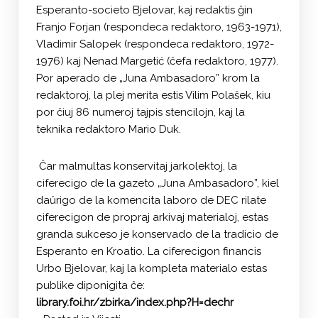
Esperanto-societo Bjelovar, kaj redaktis ĝin
Franjo Forjan (respondeca redaktoro, 1963-1971),
Vladimir Salopek (respondeca redaktoro, 1972-
1976) kaj Nenad Margetić (ĉefa redaktoro, 1977).
Por aperado de „Juna Ambasadoro” krom la
redaktoroj, la plej merita estis Vilim Polašek, kiu
por ĉiuj 86 numeroj tajpis stencilojn, kaj la
teknika redaktoro Mario Duk.
Ĉar malmultas konservitaj jarkolektoj, la
ciferecigo de la gazeto „Juna Ambasadoro”, kiel
daŭrigo de la komencita laboro de DEC rilate
ciferecigon de propraj arkivaj materialoj, estas
granda sukceso je konservado de la tradicio de
Esperanto en Kroatio. La ciferecigon financis
Urbo Bjelovar, kaj la kompleta materialo estas
publike diponigita ĉe:
library.foi.hr/zbirka/index.php?H=dechr