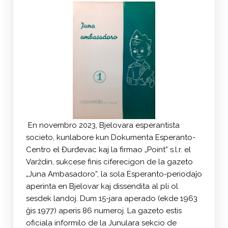
En novembro 2023, Bjelovara esperantista
societo, kunlabore kun Dokumenta Esperanto-
Centro el Đurđevac kaj la firmao „Point” s.l.r. el
Varždin, sukcese finis ciferecigon de la gazeto
„Juna Ambasadoro”, la sola Esperanto-periodaĵo
aperinta en Bjelovar kaj dissendita al pli ol
sesdek landoj. Dum 15-jara aperado (ekde 1963
ĝis 1977) aperis 86 numeroj. La gazeto estis
oficiala informilo de la Junulara sekcio de