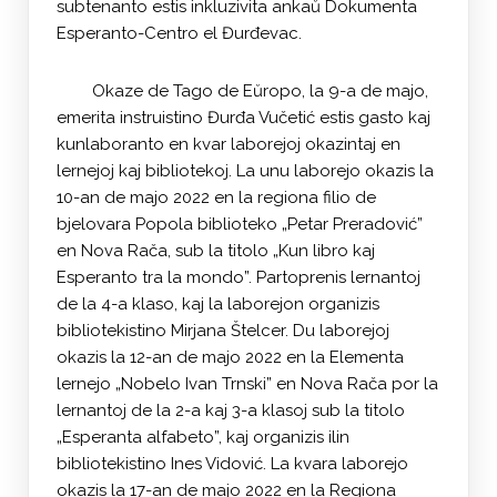
subtenanto estis inkluzivita ankaŭ Dokumenta
Esperanto-Centro el Đurđevac.
Okaze de Tago de Eŭropo, la 9-a de majo,
emerita instruistino Đurđa Vučetić estis gasto kaj
kunlaboranto en kvar laborejoj okazintaj en
lernejoj kaj bibliotekoj. La unu laborejo okazis la
10-an de majo 2022 en la regiona filio de
bjelovara Popola biblioteko „Petar Preradović”
en Nova Rača, sub la titolo „Kun libro kaj
Esperanto tra la mondo”. Partoprenis lernantoj
de la 4-a klaso, kaj la laborejon organizis
bibliotekistino Mirjana Štelcer. Du laborejoj
okazis la 12-an de majo 2022 en la Elementa
lernejo „Nobelo Ivan Trnski” en Nova Rača por la
lernantoj de la 2-a kaj 3-a klasoj sub la titolo
„Esperanta alfabeto”, kaj organizis ilin
bibliotekistino Ines Vidović. La kvara laborejo
okazis la 17-an de majo 2022 en la Regiona