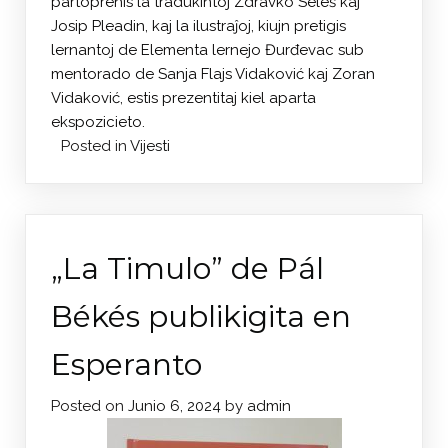
partoprenis la tradukintoj Zdravko Seleš kaj
Josip Pleadin, kaj la ilustraĵoj, kiujn pretigis
lernantoj de Elementa lernejo Đurđevac sub
mentorado de Sanja Flajs Vidaković kaj Zoran
Vidaković, estis prezentitaj kiel aparta
ekspozicieto.
Posted in
Vijesti
„La Timulo” de Pál
Békés publikigita en
Esperanto
Posted on
Junio 6, 2024
by
admin