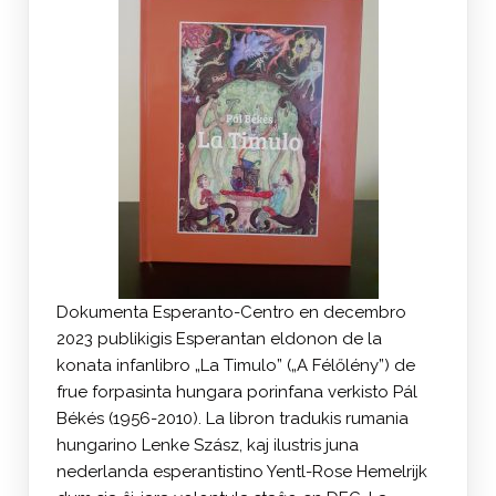
Dokumenta Esperanto-Centro en decembro
2023 publikigis Esperantan eldonon de la
konata infanlibro „La Timulo” („A Félőlény”) de
frue forpasinta hungara porinfana verkisto Pál
Békés (1956-2010). La libron tradukis rumania
hungarino Lenke Szász, kaj ilustris juna
nederlanda esperantistino Yentl-Rose Hemelrijk