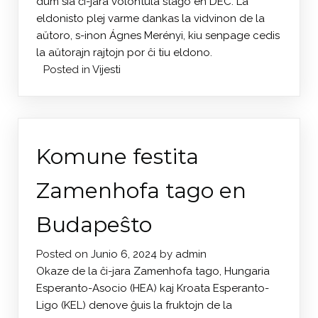
dum sia ĉi-jara volontula staĝo en DEC. La
eldonisto plej varme dankas la vidvinon de la
aŭtoro, s-inon Ágnes Merényi, kiu senpage cedis
la aŭtorajn rajtojn por ĉi tiu eldono.
Posted in
Vijesti
Komune festita
Zamenhofa tago en
Budapeŝto
Posted on
Junio 6, 2024
by
admin
Okaze de la ĉi-jara Zamenhofa tago, Hungaria
Esperanto-Asocio (HEA) kaj Kroata Esperanto-
Ligo (KEL) denove ĝuis la fruktojn de la