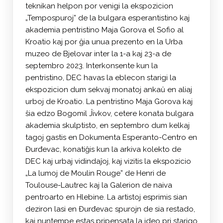
teknikan helpon por venigi la ekspozicion
„Tempospuroj” de la bulgara esperantistino kaj
akademia pentristino Maja Gorova el Sofio al
Kroatio kaj por ĝia unua prezento en la Urba
muzeo de Bjelovar inter la 1-a kaj 23-a de
septembro 2023. Interkonsente kun la
pentristino, DEC havas la eblecon starigi la
ekspozicion dum sekvaj monatoj ankaŭ en aliaj
urboj de Kroatio. La pentristino Maja Gorova kaj
ŝia edzo Bogomil Ĵivkov, cetere konata bulgara
akademia skulptisto, en septembro dum kelkaj
tagoj gastis en Dokumenta Esperanto-Centro en
Đurđevac, konatiĝis kun la arkiva kolekto de
DEC kaj urbaj vidindaĵoj, kaj vizitis la ekspozicio
„La lumoj de Moulin Rouge” de Henri de
Toulouse-Lautrec kaj la Galerion de naiva
pentroarto en Hlebine. La artistoj esprimis sian
deziron lasi en Đurđevac spurojn de sia restado,
kaj nuntempe estas pripensata la ideo pri starigo