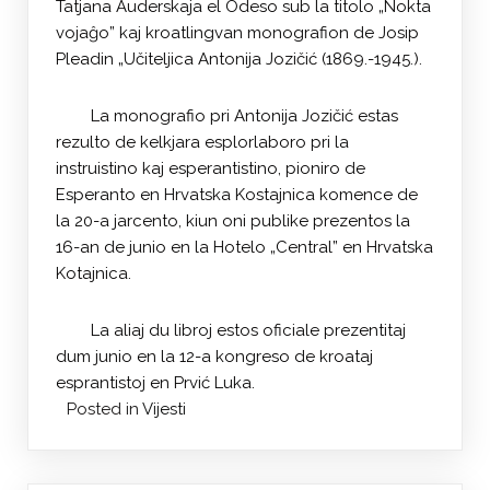
Tatjana Auderskaja el Odeso sub la titolo „Nokta
vojaĝo” kaj kroatlingvan monografion de Josip
Pleadin „Učiteljica Antonija Jozičić (1869.-1945.).
La monografio pri Antonija Jozičić estas
rezulto de kelkjara esplorlaboro pri la
instruistino kaj esperantistino, pioniro de
Esperanto en Hrvatska Kostajnica komence de
la 20-a jarcento, kiun oni publike prezentos la
16-an de junio en la Hotelo „Central” en Hrvatska
Kotajnica.
La aliaj du libroj estos oficiale prezentitaj
dum junio en la 12-a kongreso de kroataj
esprantistoj en Prvić Luka.
Posted in
Vijesti