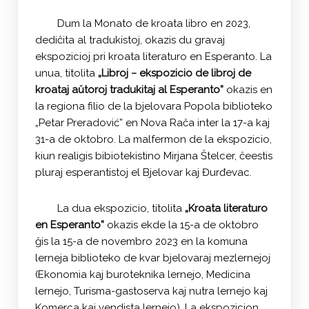
Dum la Monato de kroata libro en 2023,
dediĉita al tradukistoj, okazis du gravaj
ekspozicioj pri kroata literaturo en Esperanto. La
unua, titolita
„Libroj − ekspozicio de libroj de
kroataj aŭtoroj tradukitaj al Esperanto”
okazis en
la regiona filio de la bjelovara Popola biblioteko
„Petar Preradović” en Nova Rača inter la 17-a kaj
31-a de oktobro. La malfermon de la ekspozicio,
kiun realigis bibiotekistino Mirjana Štelcer, ĉeestis
pluraj esperantistoj el Bjelovar kaj Đurđevac.
La dua ekspozicio, titolita
„Kroata literaturo
en Esperanto”
okazis ekde la 15-a de oktobro
ĝis la 15-a de novembro 2023 en la komuna
lerneja biblioteko de kvar bjelovaraj mezlernejoj
(Ekonomia kaj buroteknika lernejo, Medicina
lernejo, Turisma-gastoserva kaj nutra lernejo kaj
Komerca kaj vendista lernejo). La ekspozicion