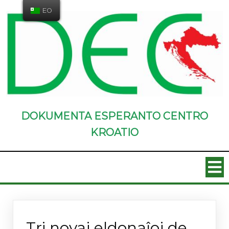
EO
DOKUMENTA ESPERANTO CENTRO
KROATIO
Novaĵoj
Tri novaj eldonaĵoj de