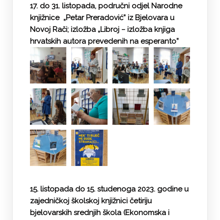
17. do 31. listopada, područni odjel Narodne
knjižnice „Petar Preradović” iz Bjelovara u
Novoj Rači; izložba „Libroj − izložba knjiga
hrvatskih autora prevedenih na esperanto”
15. listopada do 15. studenoga 2023. godine u
zajedničkoj školskoj knjižnici četiriju
bjelovarskih srednjih škola (Ekonomska i