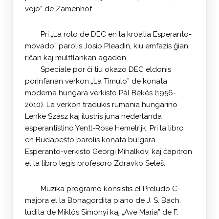
vojo” de Zamenhof.
Pri „La rolo de DEC en la kroatia Esperanto-
movado” parolis Josip Pleadin, kiu emfazis ĝian
riĉan kaj multflankan agadon.
Speciale por ĉi tiu okazo DEC eldonis
porinfanan verkon „La Timulo” de konata
moderna hungara verkisto Pál Békés (1956-
2010). La verkon tradukis rumania hungarino
Lenke Szász kaj ilustris juna nederlanda
esperantistino Yentl-Rose Hemelrijk. Pri la libro
en Budapeŝto parolis konata bulgara
Esperanto-verkisto Georgi Mihalkov, kaj ĉapitron
el la libro legis profesoro Zdravko Seleš.
Muzika programo konsistis el Preludo C-
maĵora el la Bonagordita piano de J. S. Bach,
ludita de Miklós Simonyi kaj „Ave Maria” de F.