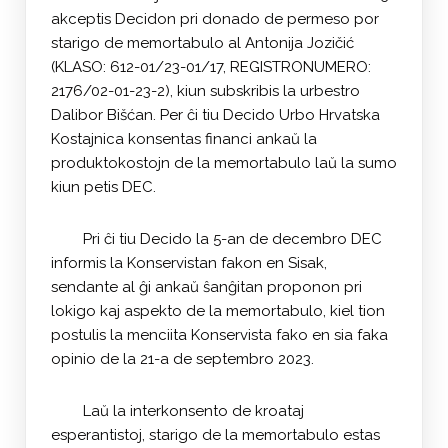
akceptis Decidon pri donado de permeso por
starigo de memortabulo al Antonija Jozičić
(KLASO: 612-01/23-01/17, REGISTRONUMERO:
2176/02-01-23-2), kiun subskribis la urbestro
Dalibor Bišćan. Per ĉi tiu Decido Urbo Hrvatska
Kostajnica konsentas financi ankaŭ la
produktokostojn de la memortabulo laŭ la sumo
kiun petis DEC.
Pri ĉi tiu Decido la 5-an de decembro DEC
informis la Konservistan fakon en Sisak,
sendante al ĝi ankaŭ ŝanĝitan proponon pri
lokigo kaj aspekto de la memortabulo, kiel tion
postulis la menciita Konservista fako en sia faka
opinio de la 21-a de septembro 2023.
Laŭ la interkonsento de kroataj
esperantistoj, starigo de la memortabulo estas