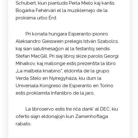
Schubert, kiun pianludis Perla Mielo kaj kantis
Bogárka Fehérvári el la muziklernejo de la
proksima urbo Érd.
Pri konata hungara Esperanto-pioniro
Aleksandro Giesswein prelegis István Szabolcs,
kaj sian salutmesaĝon al la festantoj sendis
Stefan MacGill. Pri siaj libroj skize parolis Georgi
Mihalkov, kaj mallonge estis prezentita la libro
„La malbela knabino”, eldonita de la grupo
Verda Stelo en Nyíregyháza, kiu dum la
Universala Kongreso de Esperanto en Torino
estis proklamita Infanlibro de la jaro.
La libroservo estis tre riĉa dank’ al DEC, kiu
ofertis siajn eldonaĵojn kun Zamenhoftaga
rabato.