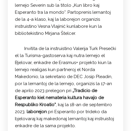
lernejo Severin sub la titolo „Kun libro kaj
Esperanto tra la mondo”. Partoprenis lernantoj
de la 4-a klaso, kaj la laborejon organizis
instruistino Vesna Vlajinić kunlabore kun la
bibliotekistino Mirjana Štelcer.
Invitita de la instruistino Valerija Turk Presečki
el la Turisma-gastoserva kaj nutra lernejo el
Bjelovar, enkadre de Erasmus+ projekto kiun la
lernejo realigas kun partneroj el Norda
Makedonio, la sekretario de DEC Josip Pleadin,
por la lernantoj de la lernejo, organizis la 17-an
de aprilo 2023 prelegon pri
„Tradicio de
Esperanto kiel nemateria kultura havaĵo de
Respubliko Kroatio”
, kaj la 18-an de septembro
2023.
laborejon
pri Esperanto por trideko da
bjelovaraj kaj makedonaj lernantoj kaj instruistoj
enkadre de la sama projekto.