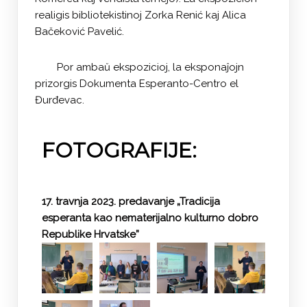
realigis bibliotekistinoj Zorka Renić kaj Alica
Bačeković Pavelić.
Por ambaŭ ekspozicioj, la eksponaĵojn
prizorgis Dokumenta Esperanto-Centro el
Đurđevac.
FOTOGRAFIJE:
17. travnja 2023. predavanje „Tradicija
esperanta kao nematerijalno kulturno dobro
Republike Hrvatske”