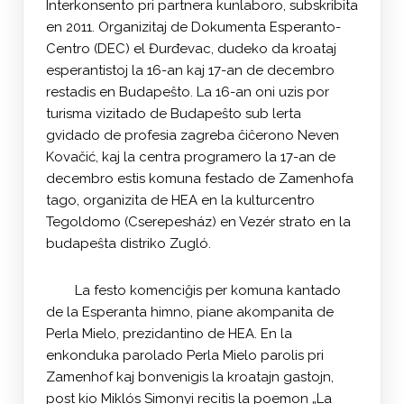
Interkonsento pri partnera kunlaboro, subskribita
en 2011. Organizitaj de Dokumenta Esperanto-
Centro (DEC) el Đurđevac, dudeko da kroataj
esperantistoj la 16-an kaj 17-an de decembro
restadis en Budapeŝto. La 16-an oni uzis por
turisma vizitado de Budapeŝto sub lerta
gvidado de profesia zagreba ĉiĉerono Neven
Kovačić, kaj la centra programero la 17-an de
decembro estis komuna festado de Zamenhofa
tago, organizita de HEA en la kulturcentro
Tegoldomo (Cserepesház) en Vezér strato en la
budapeŝta distriko Zugló.
La festo komenciĝis per komuna kantado
de la Esperanta himno, piane akompanita de
Perla Mielo, prezidantino de HEA. En la
enkonduka parolado Perla Mielo parolis pri
Zamenhof kaj bonvenigis la kroatajn gastojn,
post kio Miklós Simonyi recitis la poemon „La