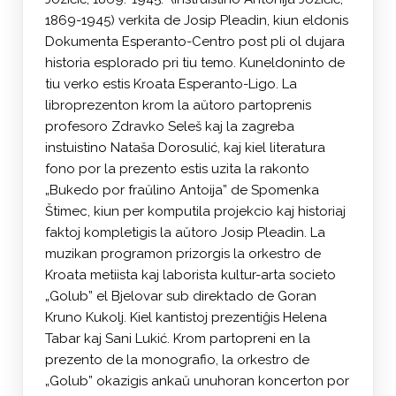
1869-1945) verkita de Josip Pleadin, kiun eldonis
Dokumenta Esperanto-Centro post pli ol dujara
historia esplorado pri tiu temo. Kuneldoninto de
tiu verko estis Kroata Esperanto-Ligo. La
libroprezenton krom la aŭtoro partoprenis
profesoro Zdravko Seleš kaj la zagreba
instuistino Nataša Dorosulić, kaj kiel literatura
fono por la prezento estis uzita la rakonto
„Bukedo por fraŭlino Antoija” de Spomenka
Štimec, kiun per komputila projekcio kaj historiaj
faktoj kompletigis la aŭtoro Josip Pleadin. La
muzikan programon prizorgis la orkestro de
Kroata metiista kaj laborista kultur-arta societo
„Golub” el Bjelovar sub direktado de Goran
Kruno Kukolj. Kiel kantistoj prezentiĝis Helena
Tabar kaj Sani Lukić. Krom partopreni en la
prezento de la monografio, la orkestro de
„Golub” okazigis ankaŭ unuhoran koncerton por