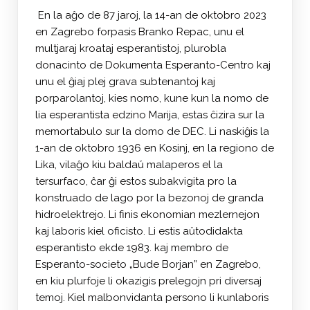
En la aĝo de 87 jaroj, la 14-an de oktobro 2023
en Zagrebo forpasis Branko Repac, unu el
multjaraj kroataj esperantistoj, plurobla
donacinto de Dokumenta Esperanto-Centro kaj
unu el ĝiaj plej grava subtenantoj kaj
porparolantoj, kies nomo, kune kun la nomo de
lia esperantista edzino Marija, estas ĉizira sur la
memortabulo sur la domo de DEC. Li naskiĝis la
1-an de oktobro 1936 en Kosinj, en la regiono de
Lika, vilaĝo kiu baldaŭ malaperos el la
tersurfaco, ĉar ĝi estos subakvigita pro la
konstruado de lago por la bezonoj de granda
hidroelektrejo. Li finis ekonomian mezlernejon
kaj laboris kiel oficisto. Li estis aŭtodidakta
esperantisto ekde 1983. kaj membro de
Esperanto-societo „Bude Borjan” en Zagrebo,
en kiu plurfoje li okazigis prelegojn pri diversaj
temoj. Kiel malbonvidanta persono li kunlaboris