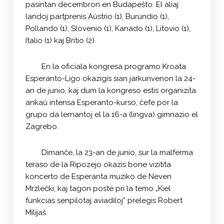
pasintan decembron en Budapeŝto. El aliaj
landoj partprenis Aŭstrio (1), Burundio (1),
Pollando (1), Slovenio (1), Kanado (1), Litovio (1),
Italio (1) kaj Britio (2).
En la oficiala kongresa programo Kroata
Esperanto-Ligo okazigis sian jarkunvenon la 24-
an de junio, kaj dum la kongreso estis organizita
ankaŭ intensa Esperanto-kurso, ĉefe por la
grupo da lernantoj el la 16-a (lingva) gimnazio el
Zagrebo.
Dimanĉe, la 23-an de junio, sur la malferma
teraso de la Ripozejo okazis bone vizitita
koncerto de Esperanta muziko de Neven
Mrzlečki, kaj tagon poste pri la temo „Kiel
funkcias senpilotaj aviadiloj” prelegis Robert
Milijaš.