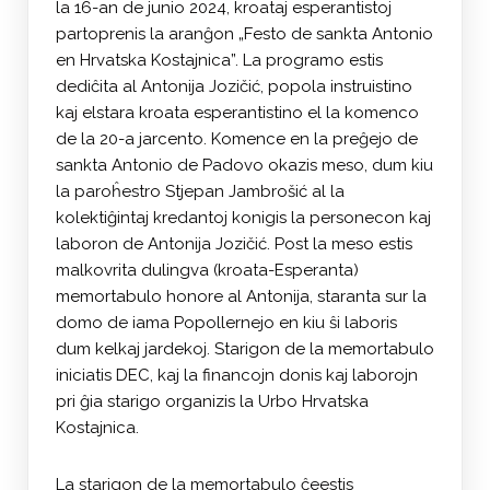
la 16-an de junio 2024, kroataj esperantistoj
partoprenis la aranĝon „Festo de sankta Antonio
en Hrvatska Kostajnica”. La programo estis
dediĉita al Antonija Jozičić, popola instruistino
kaj elstara kroata esperantistino el la komenco
de la 20-a jarcento. Komence en la preĝejo de
sankta Antonio de Padovo okazis meso, dum kiu
la paroĥestro Stjepan Jambrošić al la
kolektiĝintaj kredantoj konigis la personecon kaj
laboron de Antonija Jozičić. Post la meso estis
malkovrita dulingva (kroata-Esperanta)
memortabulo honore al Antonija, staranta sur la
domo de iama Popollernejo en kiu ŝi laboris
dum kelkaj jardekoj. Starigon de la memortabulo
iniciatis DEC, kaj la financojn donis kaj laborojn
pri ĝia starigo organizis la Urbo Hrvatska
Kostajnica.
La starigon de la memortabulo ĉeestis