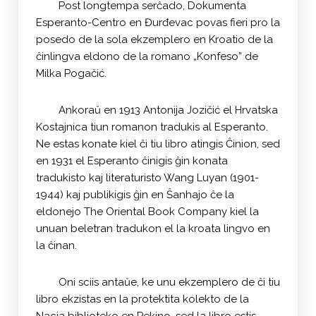
Post longtempa serĉado, Dokumenta
Esperanto-Centro en Đurđevac povas fieri pro la
posedo de la sola ekzemplero en Kroatio de la
ĉinlingva eldono de la romano „Konfeso” de
Milka Pogačić.
Ankoraŭ en 1913 Antonija Jozičić el Hrvatska
Kostajnica tiun romanon tradukis al Esperanto.
Ne estas konate kiel ĉi tiu libro atingis Ĉinion, sed
en 1931 el Esperanto ĉinigis ĝin konata
tradukisto kaj literaturisto Wang Luyan (1901-
1944) kaj publikigis ĝin en Ŝanhajo ĉe la
eldonejo The Oriental Book Company kiel la
unuan beletran tradukon el la kroata lingvo en
la ĉinan.
Oni sciis antaŭe, ke unu ekzemplero de ĉi tiu
libro ekzistas en la protektita kolekto de la