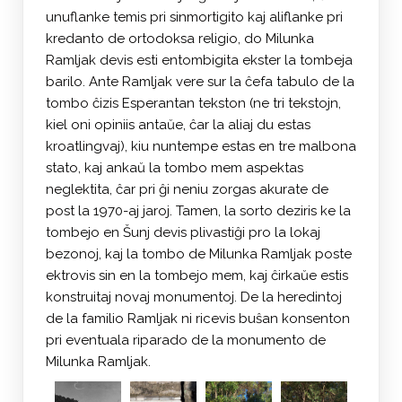
unuflanke temis pri sinmortigito kaj aliflanke pri
kredanto de ortodoksa religio, do Milunka
Ramljak devis esti entombigita ekster la tombeja
barilo. Ante Ramljak vere sur la ĉefa tabulo de la
tombo ĉizis Esperantan tekston (ne tri tekstojn,
kiel oni opiniis antaŭe, ĉar la aliaj du estas
kroatlingvaj), kiu nuntempe estas en tre malbona
stato, kaj ankaŭ la tombo mem aspektas
neglektita, ĉar pri ĝi neniu zorgas akurate de
post la 1970-aj jaroj. Tamen, la sorto deziris ke la
tombejo en Šunj devis plivastiĝi pro la lokaj
bezonoj, kaj la tombo de Milunka Ramljak poste
ektrovis sin en la tombejo mem, kaj ĉirkaŭe estis
konstruitaj novaj monumentoj. De la heredintoj
de la familio Ramljak ni ricevis buŝan konsenton
pri eventuala riparado de la monumento de
Milunka Ramljak.