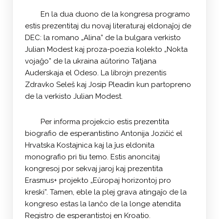
En la dua duono de la kongresa programo
estis prezentitaj du novaj literaturaj eldonaĵoj de
DEC: la romano „Alina” de la bulgara verkisto
Julian Modest kaj proza-poezia kolekto „Nokta
vojaĝo” de la ukraina aŭtorino Tatjana
Auderskaja el Odeso. La librojn prezentis
Zdravko Seleš kaj Josip Pleadin kun partopreno
de la verkisto Julian Modest.
Per informa projekcio estis prezentita
biografio de esperantistino Antonija Jozičić el
Hrvatska Kostajnica kaj la ĵus eldonita
monografio pri tiu temo. Estis anoncitaj
kongresoj por sekvaj jaroj kaj prezentita
Erasmus+ projekto „Eŭropaj horizontoj pro
kreski”. Tamen, eble la plej grava atingaĵo de la
kongreso estas la lanĉo de la longe atendita
Registro de esperantistoj en Kroatio.