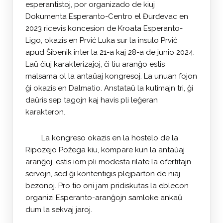
esperantistoj, por organizado de kiuj
Dokumenta Esperanto-Centro el Đurđevac en
2023 ricevis koncesion de Kroata Esperanto-
Ligo, okazis en Prvić Luka sur la insulo Prvić
apud Šibenik inter la 21-a kaj 28-a de junio 2024.
Laŭ ĉiuj karakterizaĵoj, ĉi tiu aranĝo estis
malsama ol la antaŭaj kongresoj. La unuan fojon
ĝi okazis en Dalmatio. Anstataŭ la kutimajn tri, ĝi
daŭris sep tagojn kaj havis pli leĝeran
karakteron.
La kongreso okazis en la hostelo de la
Ripozejo Požega kiu, kompare kun la antaŭaj
aranĝoj, estis iom pli modesta rilate la ofertitajn
servojn, sed ĝi kontentigis plejparton de niaj
bezonoj. Pro tio oni jam pridiskutas la eblecon
organizi Esperanto-aranĝojn samloke ankaŭ
dum la sekvaj jaroj.