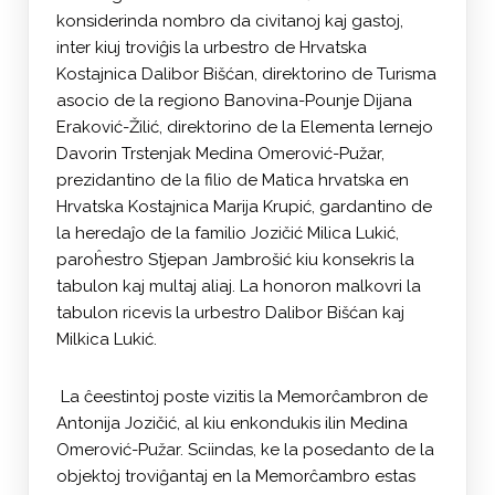
konsiderinda nombro da civitanoj kaj gastoj,
inter kiuj troviĝis la urbestro de Hrvatska
Kostajnica Dalibor Bišćan, direktorino de Turisma
asocio de la regiono Banovina-Pounje Dijana
Eraković-Žilić, direktorino de la Elementa lernejo
Davorin Trstenjak Medina Omerović-Pužar,
prezidantino de la filio de Matica hrvatska en
Hrvatska Kostajnica Marija Krupić, gardantino de
la heredaĵo de la familio Jozičić Milica Lukić,
paroĥestro Stjepan Jambrošić kiu konsekris la
tabulon kaj multaj aliaj. La honoron malkovri la
tabulon ricevis la urbestro Dalibor Bišćan kaj
Milkica Lukić.
La ĉeestintoj poste vizitis la Memorĉambron de
Antonija Jozičić, al kiu enkondukis ilin Medina
Omerović-Pužar. Sciindas, ke la posedanto de la
objektoj troviĝantaj en la Memorĉambro estas