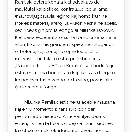
Ramljak, cetere konata kiel advokato de
malriĉuloj kaj politikaj kontraŭuloj de la iama
(malnov)jugoslavia reĝimo kaj homo kiun ne
interesis materiaj aferoj, la Vilaon Vesna ne aĉetis,
sed ricevis ĝin pro la edziĝo al Milunka Đoković.
Kiel pasia esperantisto, sur la barilo ĉirkaŭanta la
vilon, li konstruis grandan Esperantan sloganon
el betonaj kaj ŝtonaj literoj, videblaj el la
marvasto. Tiu teksto estas priskribita en la
„Pasporto tra la ZEOj en Kroatio”, sed hodiaŭ ĝi
estas en tre malbona stato kaj ekzistas danĝero,
ke per eventuala vendo de la vilao, povus okazi
ĝia kompleta forigo.
Milunka Ramljak estis nekuraceble malsana
kaj en iu momento ŝi faris suicidon per
pendumado. Ŝia edzo Ante Ramljak deziris
enterigi ŝin en la loka tombejo en Šunj, sed nek
la ekleziuloj nek lokaj loĝantoj favoris tion, ĉar