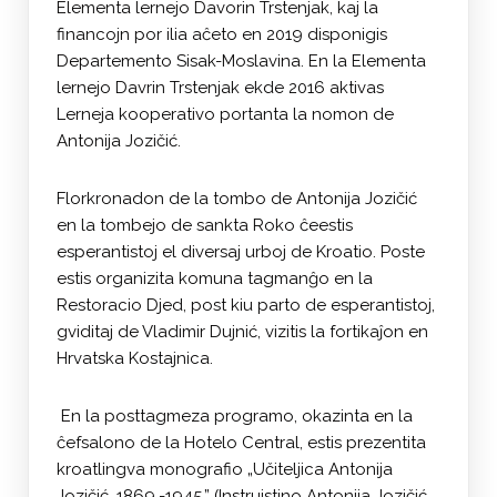
Elementa lernejo Davorin Trstenjak, kaj la
financojn por ilia aĉeto en 2019 disponigis
Departemento Sisak-Moslavina. En la Elementa
lernejo Davrin Trstenjak ekde 2016 aktivas
Lerneja kooperativo portanta la nomon de
Antonija Jozičić.
Florkronadon de la tombo de Antonija Jozičić
en la tombejo de sankta Roko ĉeestis
esperantistoj el diversaj urboj de Kroatio. Poste
estis organizita komuna tagmanĝo en la
Restoracio Djed, post kiu parto de esperantistoj,
gviditaj de Vladimir Dujnić, vizitis la fortikaĵon en
Hrvatska Kostajnica.
En la posttagmeza programo, okazinta en la
ĉefsalono de la Hotelo Central, estis prezentita
kroatlingva monografio „Učiteljica Antonija
Jozičić, 1869.-1945.” (Instruistino Antonija Jozičić,