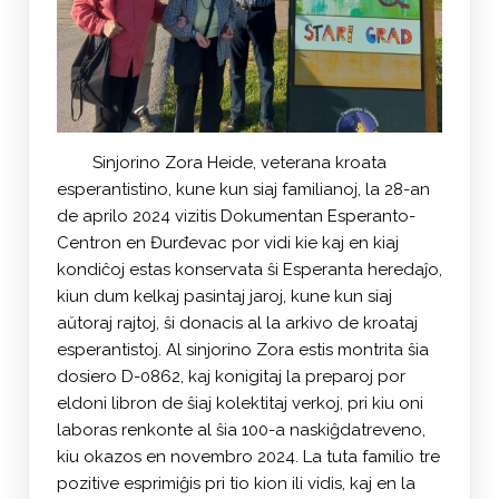
Sinjorino Zora Heide, veterana kroata
esperantistino, kune kun siaj familianoj, la 28-an
de aprilo 2024 vizitis Dokumentan Esperanto-
Centron en Đurđevac por vidi kie kaj en kiaj
kondiĉoj estas konservata ŝi Esperanta heredaĵo,
kiun dum kelkaj pasintaj jaroj, kune kun siaj
aŭtoraj rajtoj, ŝi donacis al la arkivo de kroataj
esperantistoj. Al sinjorino Zora estis montrita ŝia
dosiero D-0862, kaj konigitaj la preparoj por
eldoni libron de ŝiaj kolektitaj verkoj, pri kiu oni
laboras renkonte al ŝia 100-a naskiĝdatreveno,
kiu okazos en novembro 2024. La tuta familio tre
pozitive esprimiĝis pri tio kion ili vidis, kaj en la