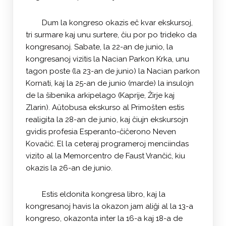
Dum la kongreso okazis eĉ kvar ekskursoj,
tri surmare kaj unu surtere, ĉiu por po trideko da
kongresanoj. Sabate, la 22-an de junio, la
kongresanoj vizitis la Nacian Parkon Krka, unu
tagon poste (la 23-an de junio) la Nacian parkon
Kornati, kaj la 25-an de junio (marde) la insulojn
de la ŝibenika arkipelago (Kaprije, Žirje kaj
Zlarin). Aŭtobusa ekskurso al Primošten estis
realigita la 28-an de junio, kaj ĉiujn ekskursojn
gvidis profesia Esperanto-ĉiĉerono Neven
Kovačić. El la ceteraj programeroj menciindas
vizito al la Memorcentro de Faust Vrančić, kiu
okazis la 26-an de junio.
Estis eldonita kongresa libro, kaj la
kongresanoj havis la okazon jam aliĝi al la 13-a
kongreso, okazonta inter la 16-a kaj 18-a de