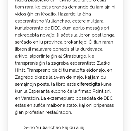
Nacia biblioteko en Pekino, sed la libro estis
tiom rara, ke estis granda demando ĉu iam ajn ni
vidos ĝin en Kroatio. Hazarde, la ĉina
esperantistino Yu Jianchao, cetere multjara
kunlaboranto de DEC, dum aprilo mesaĝis pri
nekredebla novaĵo: ŝi aĉetis la libron post longa
serĉado en iu provinca brokantejo! Ĉi tiun raran
libron ŝi malavare donacis al la đurđevaca
arkivo, alportinte ĝin al Strasburgo, kie
transprenis ĝin la zagreba esperantisto Zlatko
Hinšt. Transpreno de ĉi tiu malofta eldonaĵo, en
Zagrebo okazis la 15-an de majo, kaj jam du
semajnojn poste, la libro estis
ciferecigita
kune
kun la Esperanta eldono ĉe la firmao Point s.r.l.
en Varaždin. La ekzemeplero posedata de DEC
estas en sufiĉe malbona stato, kaj oni pripensas
ĝian profesian restaŭradon.
S-ino Yu Jianchao kaj du aliaj