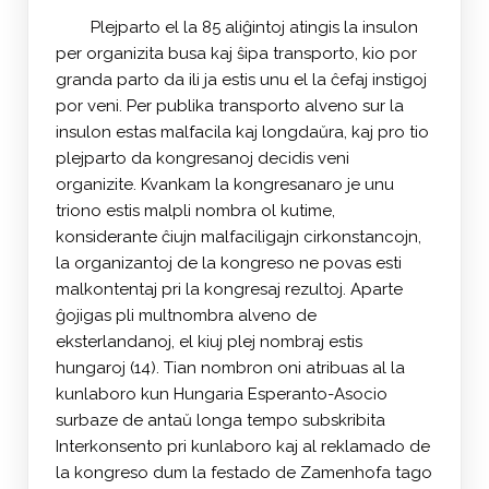
Plejparto el la 85 aliĝintoj atingis la insulon
per organizita busa kaj ŝipa transporto, kio por
granda parto da ili ja estis unu el la ĉefaj instigoj
por veni. Per publika transporto alveno sur la
insulon estas malfacila kaj longdaŭra, kaj pro tio
plejparto da kongresanoj decidis veni
organizite. Kvankam la kongresanaro je unu
triono estis malpli nombra ol kutime,
konsiderante ĉiujn malfaciligajn cirkonstancojn,
la organizantoj de la kongreso ne povas esti
malkontentaj pri la kongresaj rezultoj. Aparte
ĝojigas pli multnombra alveno de
eksterlandanoj, el kiuj plej nombraj estis
hungaroj (14). Tian nombron oni atribuas al la
kunlaboro kun Hungaria Esperanto-Asocio
surbaze de antaŭ longa tempo subskribita
Interkonsento pri kunlaboro kaj al reklamado de
la kongreso dum la festado de Zamenhofa tago