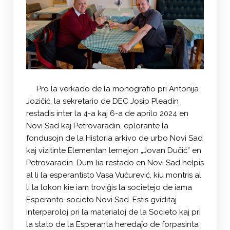
Pro la verkado de la monografio pri Antonija
Jozičić, la sekretario de DEC Josip Pleadin
restadis inter la 4-a kaj 6-a de aprilo 2024 en
Novi Sad kaj Petrovaradin, eplorante la
fondusojn de la Historia arkivo de urbo Novi Sad
kaj vizitinte Elementan lernejon „Jovan Dučić” en
Petrovaradin. Dum lia restado en Novi Sad helpis
al li la esperantisto Vasa Vučurević, kiu montris al
li la lokon kie iam troviĝis la societejo de iama
Esperanto-societo Novi Sad. Estis gviditaj
interparoloj pri la materialoj de la Societo kaj pri
la stato de la Esperanta heredaĵo de forpasinta