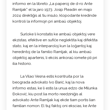
informo en la libreto „La paperoj de d-ro Ante
Ramljak” el la jaro 1973. Josip Pleadin en majo
2024 direktiĝis al tiu insulo, klopodante kredinde
kontroli la informojn pri ambaŭ objektoj.
Surloke li konstatis ke ambaŭ objektoj vere
ekzistas, efektive en sufiĉe neglektita kaj difektita
stato, kaj en la interparoloj kun la loĝantoj kaj
heredintoj de la familio Ramljak, al kiu ambaŭ
objektoj apartenis, li ekciis ankoraŭ iomete pli pri
ilia historio.
La Vilao Vesna estis kosntruita por la
beograda advokato Ivo Barić, kaj la nova
informo estas, ke li estis la unua edzo de Milunka
Đoković, kiu post lia morto reedziniĝis al
advokato Ante Ramljak kaj ekde tiam portis lian
familian nomon. El tiuj faktoj oni ekscias, ke Ante