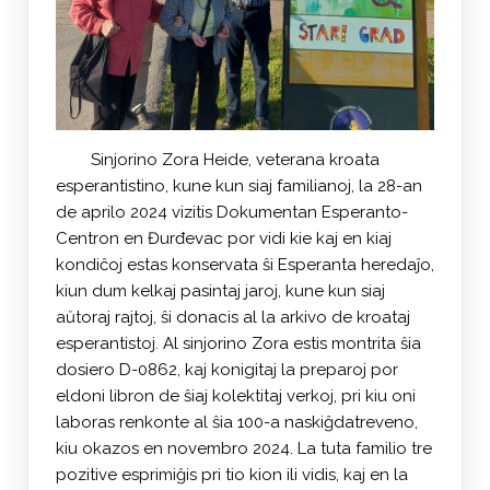
Sinjorino Zora Heide, veterana kroata
esperantistino, kune kun siaj familianoj, la 28-an
de aprilo 2024 vizitis Dokumentan Esperanto-
Centron en Đurđevac por vidi kie kaj en kiaj
kondiĉoj estas konservata ŝi Esperanta heredaĵo,
kiun dum kelkaj pasintaj jaroj, kune kun siaj
aŭtoraj rajtoj, ŝi donacis al la arkivo de kroataj
esperantistoj. Al sinjorino Zora estis montrita ŝia
dosiero D-0862, kaj konigitaj la preparoj por
eldoni libron de ŝiaj kolektitaj verkoj, pri kiu oni
laboras renkonte al ŝia 100-a naskiĝdatreveno,
kiu okazos en novembro 2024. La tuta familio tre
pozitive esprimiĝis pri tio kion ili vidis, kaj en la