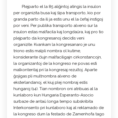
Plejparto el la 85 aliĝintoj atingis la insulon
per organizita busa kaj ŝipa transporto, kio por
granda parto da ili ja estis unu el la ĉefaj instigoj
por veni. Per publika transporto alveno sur la
insulon estas malfacila kaj longdaŭra, kaj pro tio
plejparto da kongresanoj decidis veni
organizite. Kvankam la kongresanaro je unu
triono estis malpli nombra ol kutime,
konsiderante ĉiujn malfaciligajn cirkonstancojn,
la organizantoj de la kongreso ne povas esti
malkontentaj pri la kongresaj rezultoj. Aparte
ĝojigas pli multnombra alveno de
eksterlandanoj, el kiuj plej nombraj estis
hungaroj (14). Tian nombron oni atribuas al la
kunlaboro kun Hungaria Esperanto-Asocio
surbaze de antaŭ longa tempo subskribita
Interkonsento pri kunlaboro kaj al reklamado de
la kongreso dum la festado de Zamenhofa tago