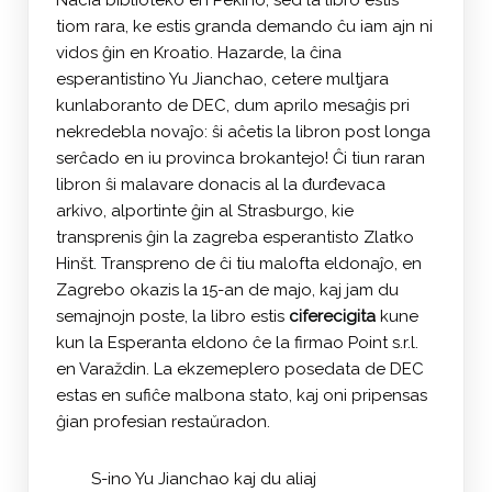
Nacia biblioteko en Pekino, sed la libro estis
tiom rara, ke estis granda demando ĉu iam ajn ni
vidos ĝin en Kroatio. Hazarde, la ĉina
esperantistino Yu Jianchao, cetere multjara
kunlaboranto de DEC, dum aprilo mesaĝis pri
nekredebla novaĵo: ŝi aĉetis la libron post longa
serĉado en iu provinca brokantejo! Ĉi tiun raran
libron ŝi malavare donacis al la đurđevaca
arkivo, alportinte ĝin al Strasburgo, kie
transprenis ĝin la zagreba esperantisto Zlatko
Hinšt. Transpreno de ĉi tiu malofta eldonaĵo, en
Zagrebo okazis la 15-an de majo, kaj jam du
semajnojn poste, la libro estis
ciferecigita
kune
kun la Esperanta eldono ĉe la firmao Point s.r.l.
en Varaždin. La ekzemeplero posedata de DEC
estas en sufiĉe malbona stato, kaj oni pripensas
ĝian profesian restaŭradon.
S-ino Yu Jianchao kaj du aliaj