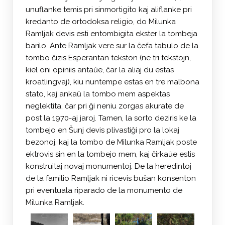
unuflanke temis pri sinmortigito kaj aliflanke pri
kredanto de ortodoksa religio, do Milunka
Ramljak devis esti entombigita ekster la tombeja
barilo. Ante Ramljak vere sur la ĉefa tabulo de la
tombo ĉizis Esperantan tekston (ne tri tekstojn,
kiel oni opiniis antaŭe, ĉar la aliaj du estas
kroatlingvaj), kiu nuntempe estas en tre malbona
stato, kaj ankaŭ la tombo mem aspektas
neglektita, ĉar pri ĝi neniu zorgas akurate de
post la 1970-aj jaroj. Tamen, la sorto deziris ke la
tombejo en Šunj devis plivastiĝi pro la lokaj
bezonoj, kaj la tombo de Milunka Ramljak poste
ektrovis sin en la tombejo mem, kaj ĉirkaŭe estis
konstruitaj novaj monumentoj. De la heredintoj
de la familio Ramljak ni ricevis buŝan konsenton
pri eventuala riparado de la monumento de
Milunka Ramljak.