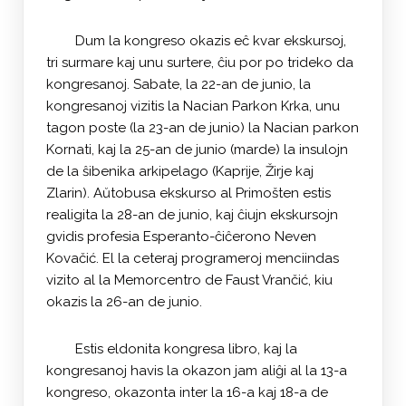
Dum la kongreso okazis eĉ kvar ekskursoj,
tri surmare kaj unu surtere, ĉiu por po trideko da
kongresanoj. Sabate, la 22-an de junio, la
kongresanoj vizitis la Nacian Parkon Krka, unu
tagon poste (la 23-an de junio) la Nacian parkon
Kornati, kaj la 25-an de junio (marde) la insulojn
de la ŝibenika arkipelago (Kaprije, Žirje kaj
Zlarin). Aŭtobusa ekskurso al Primošten estis
realigita la 28-an de junio, kaj ĉiujn ekskursojn
gvidis profesia Esperanto-ĉiĉerono Neven
Kovačić. El la ceteraj programeroj menciindas
vizito al la Memorcentro de Faust Vrančić, kiu
okazis la 26-an de junio.
Estis eldonita kongresa libro, kaj la
kongresanoj havis la okazon jam aliĝi al la 13-a
kongreso, okazonta inter la 16-a kaj 18-a de