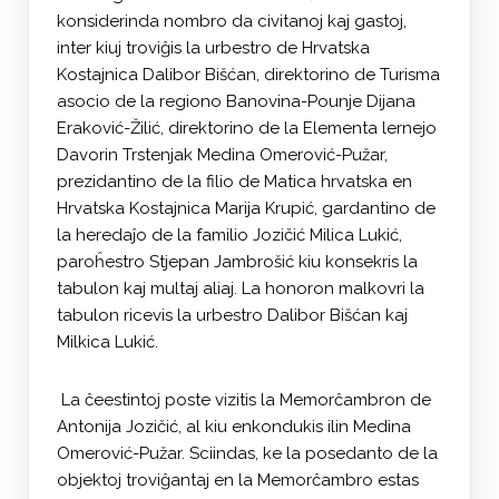
konsiderinda nombro da civitanoj kaj gastoj,
inter kiuj troviĝis la urbestro de Hrvatska
Kostajnica Dalibor Bišćan, direktorino de Turisma
asocio de la regiono Banovina-Pounje Dijana
Eraković-Žilić, direktorino de la Elementa lernejo
Davorin Trstenjak Medina Omerović-Pužar,
prezidantino de la filio de Matica hrvatska en
Hrvatska Kostajnica Marija Krupić, gardantino de
la heredaĵo de la familio Jozičić Milica Lukić,
paroĥestro Stjepan Jambrošić kiu konsekris la
tabulon kaj multaj aliaj. La honoron malkovri la
tabulon ricevis la urbestro Dalibor Bišćan kaj
Milkica Lukić.
La ĉeestintoj poste vizitis la Memorĉambron de
Antonija Jozičić, al kiu enkondukis ilin Medina
Omerović-Pužar. Sciindas, ke la posedanto de la
objektoj troviĝantaj en la Memorĉambro estas