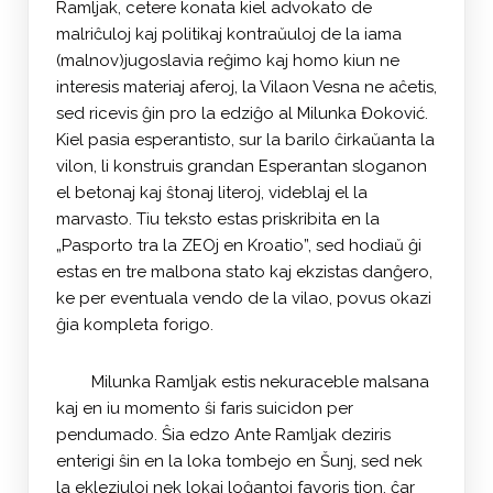
Ramljak, cetere konata kiel advokato de
malriĉuloj kaj politikaj kontraŭuloj de la iama
(malnov)jugoslavia reĝimo kaj homo kiun ne
interesis materiaj aferoj, la Vilaon Vesna ne aĉetis,
sed ricevis ĝin pro la edziĝo al Milunka Đoković.
Kiel pasia esperantisto, sur la barilo ĉirkaŭanta la
vilon, li konstruis grandan Esperantan sloganon
el betonaj kaj ŝtonaj literoj, videblaj el la
marvasto. Tiu teksto estas priskribita en la
„Pasporto tra la ZEOj en Kroatio”, sed hodiaŭ ĝi
estas en tre malbona stato kaj ekzistas danĝero,
ke per eventuala vendo de la vilao, povus okazi
ĝia kompleta forigo.
Milunka Ramljak estis nekuraceble malsana
kaj en iu momento ŝi faris suicidon per
pendumado. Ŝia edzo Ante Ramljak deziris
enterigi ŝin en la loka tombejo en Šunj, sed nek
la ekleziuloj nek lokaj loĝantoj favoris tion, ĉar