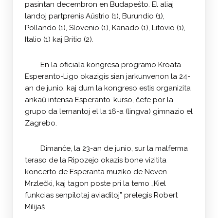
pasintan decembron en Budapeŝto. El aliaj
landoj partprenis Aŭstrio (1), Burundio (1),
Pollando (1), Slovenio (1), Kanado (1), Litovio (1),
Italio (1) kaj Britio (2).
En la oficiala kongresa programo Kroata
Esperanto-Ligo okazigis sian jarkunvenon la 24-
an de junio, kaj dum la kongreso estis organizita
ankaŭ intensa Esperanto-kurso, ĉefe por la
grupo da lernantoj el la 16-a (lingva) gimnazio el
Zagrebo.
Dimanĉe, la 23-an de junio, sur la malferma
teraso de la Ripozejo okazis bone vizitita
koncerto de Esperanta muziko de Neven
Mrzlečki, kaj tagon poste pri la temo „Kiel
funkcias senpilotaj aviadiloj” prelegis Robert
Milijaš.