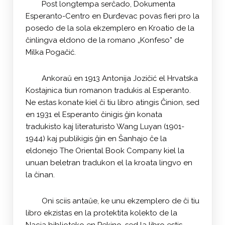
Post longtempa serĉado, Dokumenta
Esperanto-Centro en Đurđevac povas fieri pro la
posedo de la sola ekzemplero en Kroatio de la
ĉinlingva eldono de la romano „Konfeso” de
Milka Pogačić.
Ankoraŭ en 1913 Antonija Jozičić el Hrvatska
Kostajnica tiun romanon tradukis al Esperanto.
Ne estas konate kiel ĉi tiu libro atingis Ĉinion, sed
en 1931 el Esperanto ĉinigis ĝin konata
tradukisto kaj literaturisto Wang Luyan (1901-
1944) kaj publikigis ĝin en Ŝanhajo ĉe la
eldonejo The Oriental Book Company kiel la
unuan beletran tradukon el la kroata lingvo en
la ĉinan.
Oni sciis antaŭe, ke unu ekzemplero de ĉi tiu
libro ekzistas en la protektita kolekto de la