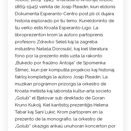
1869-1945) verkita de Josip Pleadin, kiun eldonis
Dokumenta Esperanto-Centro post pli ol dujara
historia esplorado pri tiu temo. Kuneldoninto de
tiu verko estis Kroata Esperanto-Ligo. La
libroprezenton krom la aŭtoro partoprenis
profesoro Zdravko Seleš kaj la zagreba
instuistino Nataša Dorosulić, kaj kiel literatura
fono por la prezento estis uzita la rakonto
„Bukedo por fraŭlino Antoija” de Spomenka
Štimec, kiun per komputila projekcio kaj historiaj
faktoj kompletigis la aŭtoro Josip Pleadin. La
muzikan programon prizorgis la orkestro de
Kroata metiista kaj laborista kultur-arta societo
„Golub” el Bjelovar sub direktado de Goran
Kruno Kukolj. Kiel kantistoj prezentiĝis Helena
Tabar kaj Sani Lukić. Krom partopreni en la
prezento de la monografio, la orkestro de
„Golub” okazigis ankaŭ unuhoran koncerton por