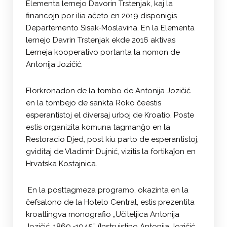
Elementa lernejo Davorin Trstenjak, kaj la
financojn por ilia aĉeto en 2019 disponigis
Departemento Sisak-Moslavina. En la Elementa
lernejo Davrin Trstenjak ekde 2016 aktivas
Lerneja kooperativo portanta la nomon de
Antonija Jozičić.
Florkronadon de la tombo de Antonija Jozičić
en la tombejo de sankta Roko ĉeestis
esperantistoj el diversaj urboj de Kroatio. Poste
estis organizita komuna tagmanĝo en la
Restoracio Djed, post kiu parto de esperantistoj,
gviditaj de Vladimir Dujnić, vizitis la fortikaĵon en
Hrvatska Kostajnica.
En la posttagmeza programo, okazinta en la
ĉefsalono de la Hotelo Central, estis prezentita
kroatlingva monografio „Učiteljica Antonija
Jozičić, 1869.-1945.” (Instruistino Antonija Jozičić,