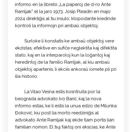
informo en la libreto „La paperoj de d-ro Ante
Ramljak” el la jaro 1973. Josip Pleadin en majo
2024 direktiĝis al tiu insulo, klopodante kredinde
kontroli la informojn pri ambaŭ objektoj.
Surloke li konstatis ke ambaŭ objektoj vere
ekzistas, efektive en sufiĉe neglektita kaj difektita
stato, kaj en la interparoloj kun la loĝantoj kaj
heredintoj de la familio Ramljak, al kiu ambaŭ
objektoj apartenis, li ekciis ankoraŭ iomete pli pri
ilia historio.
La Vilao Vesna estis kosntruita por la
beograda advokato Ivo Barić, kaj la nova
informo estas, ke li estis la unua edzo de Milunka
Đoković, kiu post lia morto reedziniĝis al
advokato Ante Ramljak kaj ekde tiam portis lian
familian nomon. El tiuj faktoj oni ekscias, ke Ante