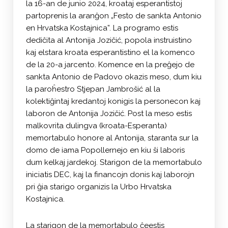
la 16-an de junio 2024, kroataj esperantistoj
partoprenis la aranĝon „Festo de sankta Antonio
en Hrvatska Kostajnica”. La programo estis
dediĉita al Antonija Jozičić, popola instruistino
kaj elstara kroata esperantistino el la komenco
de la 20-a jarcento. Komence en la preĝejo de
sankta Antonio de Padovo okazis meso, dum kiu
la paroĥestro Stjepan Jambrošić al la
kolektiĝintaj kredantoj konigis la personecon kaj
laboron de Antonija Jozičić. Post la meso estis
malkovrita dulingva (kroata-Esperanta)
memortabulo honore al Antonija, staranta sur la
domo de iama Popollernejo en kiu ŝi laboris
dum kelkaj jardekoj. Starigon de la memortabulo
iniciatis DEC, kaj la financojn donis kaj laborojn
pri ĝia starigo organizis la Urbo Hrvatska
Kostajnica.
La starigon de la memortabulo ĉeestis