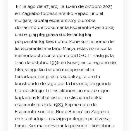
En la aĝo de 87 jaroj, la 14-an de oktobro 2023
en Zagrebo forpasis Branko Repac, unu el
multjaraj kroataj esperantistoj, plurobla
donacinto de Dokumenta Esperanto-Centro kaj
unu el ĝiaj plej grava subtenantoj kaj
porparolantoj, kies nomo, kune kun la nomo de
lia esperantista edzino Marija, estas ĉizira sur la
memortabulo sur la domo de DEC. Li naskiĝis la
1-an de oktobro 1936 en Kosinj, en la regiono de
Lika, vilaĝo kiu baldaŭ malaperos el la
tersurfaco, ĉar ĝi estos subakvigita pro la
konstruado de lago por la bezonoj de granda
hidroelektrejo. Li finis ekonomian mezlernejon
kaj laboris kiel oficisto. Li estis aŭtodidakta
esperantisto ekde 1983. kaj membro de
Esperanto-societo „Bude Borjan” en Zagrebo,
en kiu plurfoje li okazigis prelegojn pri diversaj
temoj. Kiel malbonvidanta persono li kunlaboris