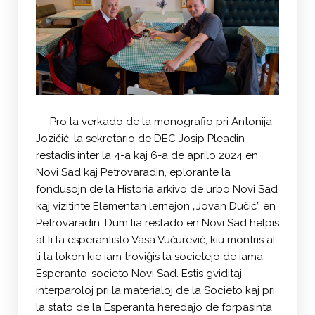
Pro la verkado de la monografio pri Antonija
Jozičić, la sekretario de DEC Josip Pleadin
restadis inter la 4-a kaj 6-a de aprilo 2024 en
Novi Sad kaj Petrovaradin, eplorante la
fondusojn de la Historia arkivo de urbo Novi Sad
kaj vizitinte Elementan lernejon „Jovan Dučić” en
Petrovaradin. Dum lia restado en Novi Sad helpis
al li la esperantisto Vasa Vučurević, kiu montris al
li la lokon kie iam troviĝis la societejo de iama
Esperanto-societo Novi Sad. Estis gviditaj
interparoloj pri la materialoj de la Societo kaj pri
la stato de la Esperanta heredaĵo de forpasinta