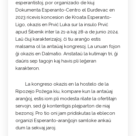
esperantistoj, por organizado de kiuj
Dokumenta Esperanto-Centro el Đurđevac en
2023 ricevis koncesion de Kroata Esperanto-
Ligo, okazis en Prvić Luka sur la insulo Prvić
apud Šibenik inter la 21-a kaj 28-a de junio 2024.
Laŭ ĉiuj karakterizaĵoj, ĉi tiu aranĝo estis
malsama ol la antaŭaj kongresoj. La unuan fojon
ĝi okazis en Dalmatio. Anstataŭ la kutimajn tri, ĝi
daŭris sep tagojn kaj havis pli leĝeran
karakteron.
La kongreso okazis en la hostelo de la
Ripozejo Požega kiu, kompare kun la antaŭaj
aranĝoj, estis iom pli modesta rilate la ofertitajn
servojn, sed ĝi kontentigis plejparton de niaj
bezonoj. Pro tio oni jam pridiskutas la eblecon
organizi Esperanto-aranĝojn samloke ankaŭ
dum la sekvaj jaroj.