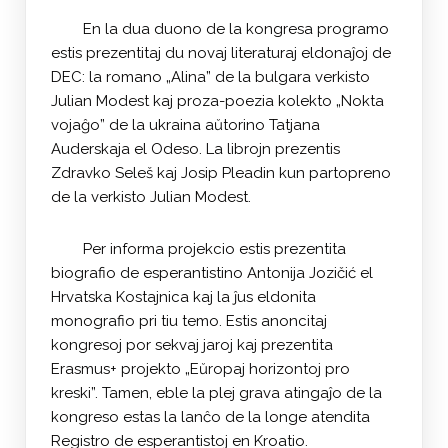
En la dua duono de la kongresa programo
estis prezentitaj du novaj literaturaj eldonaĵoj de
DEC: la romano „Alina” de la bulgara verkisto
Julian Modest kaj proza-poezia kolekto „Nokta
vojaĝo” de la ukraina aŭtorino Tatjana
Auderskaja el Odeso. La librojn prezentis
Zdravko Seleš kaj Josip Pleadin kun partopreno
de la verkisto Julian Modest.
Per informa projekcio estis prezentita
biografio de esperantistino Antonija Jozičić el
Hrvatska Kostajnica kaj la ĵus eldonita
monografio pri tiu temo. Estis anoncitaj
kongresoj por sekvaj jaroj kaj prezentita
Erasmus+ projekto „Eŭropaj horizontoj pro
kreski”. Tamen, eble la plej grava atingaĵo de la
kongreso estas la lanĉo de la longe atendita
Registro de esperantistoj en Kroatio.