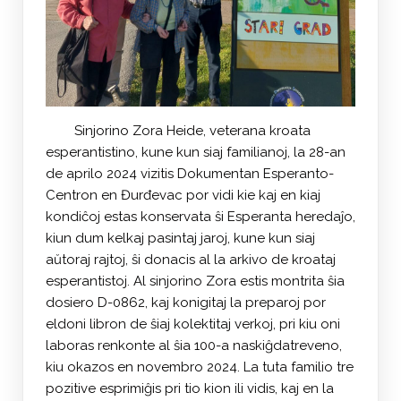
Sinjorino Zora Heide, veterana kroata
esperantistino, kune kun siaj familianoj, la 28-an
de aprilo 2024 vizitis Dokumentan Esperanto-
Centron en Đurđevac por vidi kie kaj en kiaj
kondiĉoj estas konservata ŝi Esperanta heredaĵo,
kiun dum kelkaj pasintaj jaroj, kune kun siaj
aŭtoraj rajtoj, ŝi donacis al la arkivo de kroataj
esperantistoj. Al sinjorino Zora estis montrita ŝia
dosiero D-0862, kaj konigitaj la preparoj por
eldoni libron de ŝiaj kolektitaj verkoj, pri kiu oni
laboras renkonte al ŝia 100-a naskiĝdatreveno,
kiu okazos en novembro 2024. La tuta familio tre
pozitive esprimiĝis pri tio kion ili vidis, kaj en la