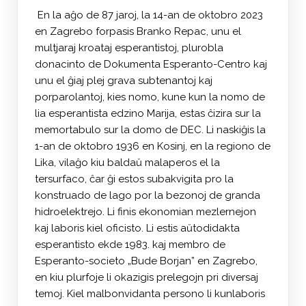
En la aĝo de 87 jaroj, la 14-an de oktobro 2023
en Zagrebo forpasis Branko Repac, unu el
multjaraj kroataj esperantistoj, plurobla
donacinto de Dokumenta Esperanto-Centro kaj
unu el ĝiaj plej grava subtenantoj kaj
porparolantoj, kies nomo, kune kun la nomo de
lia esperantista edzino Marija, estas ĉizira sur la
memortabulo sur la domo de DEC. Li naskiĝis la
1-an de oktobro 1936 en Kosinj, en la regiono de
Lika, vilaĝo kiu baldaŭ malaperos el la
tersurfaco, ĉar ĝi estos subakvigita pro la
konstruado de lago por la bezonoj de granda
hidroelektrejo. Li finis ekonomian mezlernejon
kaj laboris kiel oficisto. Li estis aŭtodidakta
esperantisto ekde 1983. kaj membro de
Esperanto-societo „Bude Borjan” en Zagrebo,
en kiu plurfoje li okazigis prelegojn pri diversaj
temoj. Kiel malbonvidanta persono li kunlaboris