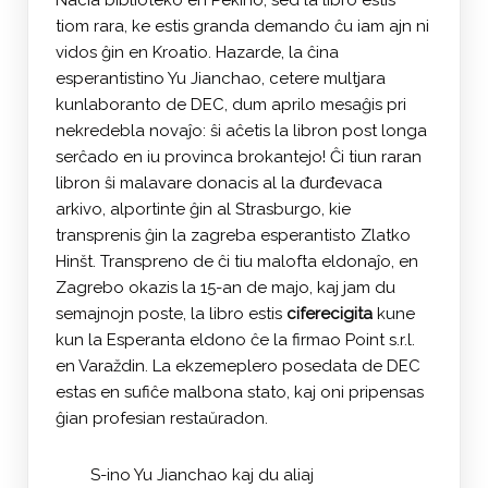
Nacia biblioteko en Pekino, sed la libro estis
tiom rara, ke estis granda demando ĉu iam ajn ni
vidos ĝin en Kroatio. Hazarde, la ĉina
esperantistino Yu Jianchao, cetere multjara
kunlaboranto de DEC, dum aprilo mesaĝis pri
nekredebla novaĵo: ŝi aĉetis la libron post longa
serĉado en iu provinca brokantejo! Ĉi tiun raran
libron ŝi malavare donacis al la đurđevaca
arkivo, alportinte ĝin al Strasburgo, kie
transprenis ĝin la zagreba esperantisto Zlatko
Hinšt. Transpreno de ĉi tiu malofta eldonaĵo, en
Zagrebo okazis la 15-an de majo, kaj jam du
semajnojn poste, la libro estis
ciferecigita
kune
kun la Esperanta eldono ĉe la firmao Point s.r.l.
en Varaždin. La ekzemeplero posedata de DEC
estas en sufiĉe malbona stato, kaj oni pripensas
ĝian profesian restaŭradon.
S-ino Yu Jianchao kaj du aliaj