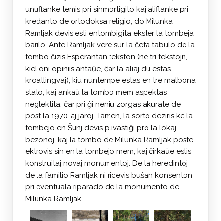
unuflanke temis pri sinmortigito kaj aliflanke pri
kredanto de ortodoksa religio, do Milunka
Ramljak devis esti entombigita ekster la tombeja
barilo. Ante Ramljak vere sur la ĉefa tabulo de la
tombo ĉizis Esperantan tekston (ne tri tekstojn,
kiel oni opiniis antaŭe, ĉar la aliaj du estas
kroatlingvaj), kiu nuntempe estas en tre malbona
stato, kaj ankaŭ la tombo mem aspektas
neglektita, ĉar pri ĝi neniu zorgas akurate de
post la 1970-aj jaroj. Tamen, la sorto deziris ke la
tombejo en Šunj devis plivastiĝi pro la lokaj
bezonoj, kaj la tombo de Milunka Ramljak poste
ektrovis sin en la tombejo mem, kaj ĉirkaŭe estis
konstruitaj novaj monumentoj. De la heredintoj
de la familio Ramljak ni ricevis buŝan konsenton
pri eventuala riparado de la monumento de
Milunka Ramljak.