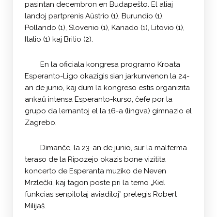
pasintan decembron en Budapeŝto. El aliaj
landoj partprenis Aŭstrio (1), Burundio (1),
Pollando (1), Slovenio (1), Kanado (1), Litovio (1),
Italio (1) kaj Britio (2).
En la oficiala kongresa programo Kroata
Esperanto-Ligo okazigis sian jarkunvenon la 24-
an de junio, kaj dum la kongreso estis organizita
ankaŭ intensa Esperanto-kurso, ĉefe por la
grupo da lernantoj el la 16-a (lingva) gimnazio el
Zagrebo.
Dimanĉe, la 23-an de junio, sur la malferma
teraso de la Ripozejo okazis bone vizitita
koncerto de Esperanta muziko de Neven
Mrzlečki, kaj tagon poste pri la temo „Kiel
funkcias senpilotaj aviadiloj” prelegis Robert
Milijaš.