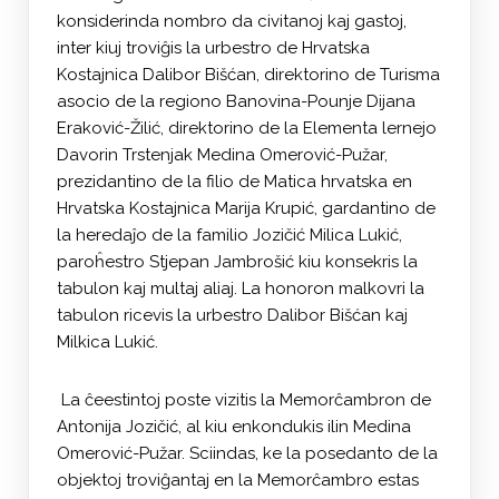
konsiderinda nombro da civitanoj kaj gastoj,
inter kiuj troviĝis la urbestro de Hrvatska
Kostajnica Dalibor Bišćan, direktorino de Turisma
asocio de la regiono Banovina-Pounje Dijana
Eraković-Žilić, direktorino de la Elementa lernejo
Davorin Trstenjak Medina Omerović-Pužar,
prezidantino de la filio de Matica hrvatska en
Hrvatska Kostajnica Marija Krupić, gardantino de
la heredaĵo de la familio Jozičić Milica Lukić,
paroĥestro Stjepan Jambrošić kiu konsekris la
tabulon kaj multaj aliaj. La honoron malkovri la
tabulon ricevis la urbestro Dalibor Bišćan kaj
Milkica Lukić.
La ĉeestintoj poste vizitis la Memorĉambron de
Antonija Jozičić, al kiu enkondukis ilin Medina
Omerović-Pužar. Sciindas, ke la posedanto de la
objektoj troviĝantaj en la Memorĉambro estas