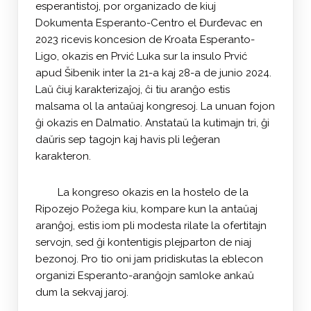
esperantistoj, por organizado de kiuj
Dokumenta Esperanto-Centro el Đurđevac en
2023 ricevis koncesion de Kroata Esperanto-
Ligo, okazis en Prvić Luka sur la insulo Prvić
apud Šibenik inter la 21-a kaj 28-a de junio 2024.
Laŭ ĉiuj karakterizaĵoj, ĉi tiu aranĝo estis
malsama ol la antaŭaj kongresoj. La unuan fojon
ĝi okazis en Dalmatio. Anstataŭ la kutimajn tri, ĝi
daŭris sep tagojn kaj havis pli leĝeran
karakteron.
La kongreso okazis en la hostelo de la
Ripozejo Požega kiu, kompare kun la antaŭaj
aranĝoj, estis iom pli modesta rilate la ofertitajn
servojn, sed ĝi kontentigis plejparton de niaj
bezonoj. Pro tio oni jam pridiskutas la eblecon
organizi Esperanto-aranĝojn samloke ankaŭ
dum la sekvaj jaroj.