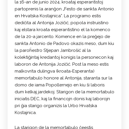
la 16-an de junio 2024, kroataj esperantistoj
partoprenis la aranĝon „Festo de sankta Antonio
en Hrvatska Kostajnica”. La programo estis
dediĉita al Antonija Jozičić, popola instruistino
kaj elstara kroata esperantistino el la komenco
de la 20-a jarcento. Komence en la preĝejo de
sankta Antonio de Padovo okazis meso, dum kiu
la paroĥestro Stjepan Jambrošić al la
kolektiĝintaj kredantoj konigis la personecon kaj
laboron de Antonija Jozičić. Post la meso estis
malkovrita dulingva (kroata-Esperanta)
memortabulo honore al Antonija, staranta sur la
domo de iama Popollernejo en kiu ŝi laboris
dum kelkaj jardekoj. Starigon de la memortabulo
iniciatis DEC, kaj la financojn donis kaj laborojn
pri ĝia starigo organizis la Urbo Hrvatska
Kostajnica.
La starigon de la memortabulo ĉeestis