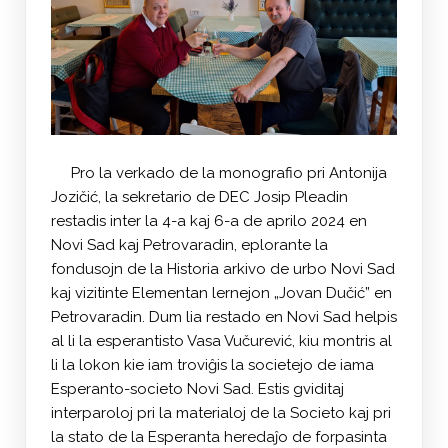
Pro la verkado de la monografio pri Antonija
Jozičić, la sekretario de DEC Josip Pleadin
restadis inter la 4-a kaj 6-a de aprilo 2024 en
Novi Sad kaj Petrovaradin, eplorante la
fondusojn de la Historia arkivo de urbo Novi Sad
kaj vizitinte Elementan lernejon „Jovan Dučić” en
Petrovaradin. Dum lia restado en Novi Sad helpis
al li la esperantisto Vasa Vučurević, kiu montris al
li la lokon kie iam troviĝis la societejo de iama
Esperanto-societo Novi Sad. Estis gviditaj
interparoloj pri la materialoj de la Societo kaj pri
la stato de la Esperanta heredaĵo de forpasinta