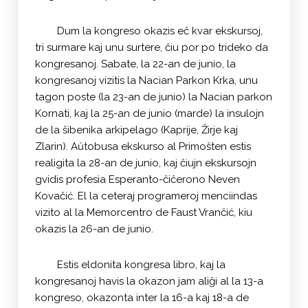
Dum la kongreso okazis eĉ kvar ekskursoj,
tri surmare kaj unu surtere, ĉiu por po trideko da
kongresanoj. Sabate, la 22-an de junio, la
kongresanoj vizitis la Nacian Parkon Krka, unu
tagon poste (la 23-an de junio) la Nacian parkon
Kornati, kaj la 25-an de junio (marde) la insulojn
de la ŝibenika arkipelago (Kaprije, Žirje kaj
Zlarin). Aŭtobusa ekskurso al Primošten estis
realigita la 28-an de junio, kaj ĉiujn ekskursojn
gvidis profesia Esperanto-ĉiĉerono Neven
Kovačić. El la ceteraj programeroj menciindas
vizito al la Memorcentro de Faust Vrančić, kiu
okazis la 26-an de junio.
Estis eldonita kongresa libro, kaj la
kongresanoj havis la okazon jam aliĝi al la 13-a
kongreso, okazonta inter la 16-a kaj 18-a de