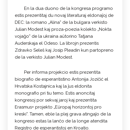
En la dua duono de la kongresa programo
estis prezentitaj du novaj literaturaj eldonaĵoj de
DEC: la romano „Alina” de la bulgara verkisto
Julian Modest kaj proza-poezia kolekto „Nokta
vojaĝo” de la ukraina aŭtorino Tatjana
Auderskaja el Odeso. La librojn prezentis
Zdravko Seleš kaj Josip Pleadin kun partopreno
de la verkisto Julian Modest.
Per informa projekcio estis prezentita
biografio de esperantistino Antonija Jozičić el
Hrvatska Kostajnica kaj la ĵus eldonita
monografio pri tiu temo. Estis anoncitaj
kongresoj por sekvaj jaroj kaj prezentita
Erasmus+ projekto „Eŭropaj horizontoj pro
kreski”. Tamen, eble la plej grava atingaĵo de la
kongreso estas la lanĉo de la longe atendita
Registro de esperantistoj en Kroatio.