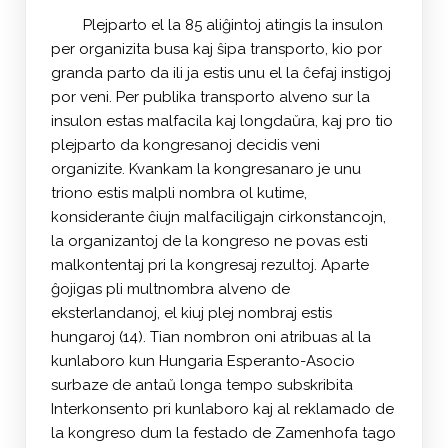
Plejparto el la 85 aliĝintoj atingis la insulon
per organizita busa kaj ŝipa transporto, kio por
granda parto da ili ja estis unu el la ĉefaj instigoj
por veni. Per publika transporto alveno sur la
insulon estas malfacila kaj longdaŭra, kaj pro tio
plejparto da kongresanoj decidis veni
organizite. Kvankam la kongresanaro je unu
triono estis malpli nombra ol kutime,
konsiderante ĉiujn malfaciligajn cirkonstancojn,
la organizantoj de la kongreso ne povas esti
malkontentaj pri la kongresaj rezultoj. Aparte
ĝojigas pli multnombra alveno de
eksterlandanoj, el kiuj plej nombraj estis
hungaroj (14). Tian nombron oni atribuas al la
kunlaboro kun Hungaria Esperanto-Asocio
surbaze de antaŭ longa tempo subskribita
Interkonsento pri kunlaboro kaj al reklamado de
la kongreso dum la festado de Zamenhofa tago