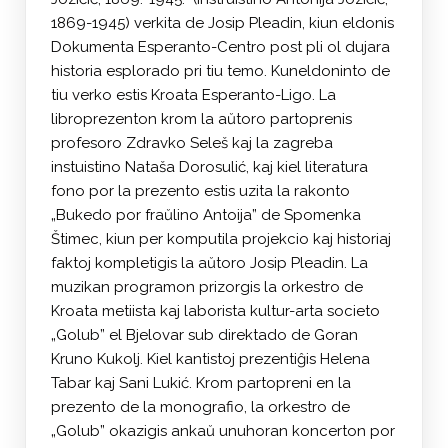
1869-1945) verkita de Josip Pleadin, kiun eldonis
Dokumenta Esperanto-Centro post pli ol dujara
historia esplorado pri tiu temo. Kuneldoninto de
tiu verko estis Kroata Esperanto-Ligo. La
libroprezenton krom la aŭtoro partoprenis
profesoro Zdravko Seleš kaj la zagreba
instuistino Nataša Dorosulić, kaj kiel literatura
fono por la prezento estis uzita la rakonto
„Bukedo por fraŭlino Antoija” de Spomenka
Štimec, kiun per komputila projekcio kaj historiaj
faktoj kompletigis la aŭtoro Josip Pleadin. La
muzikan programon prizorgis la orkestro de
Kroata metiista kaj laborista kultur-arta societo
„Golub” el Bjelovar sub direktado de Goran
Kruno Kukolj. Kiel kantistoj prezentiĝis Helena
Tabar kaj Sani Lukić. Krom partopreni en la
prezento de la monografio, la orkestro de
„Golub” okazigis ankaŭ unuhoran koncerton por