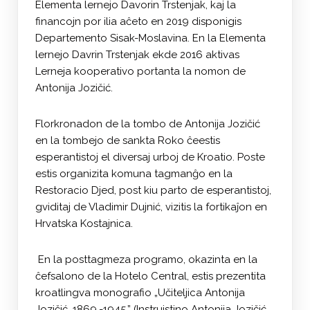
Elementa lernejo Davorin Trstenjak, kaj la
financojn por ilia aĉeto en 2019 disponigis
Departemento Sisak-Moslavina. En la Elementa
lernejo Davrin Trstenjak ekde 2016 aktivas
Lerneja kooperativo portanta la nomon de
Antonija Jozičić.
Florkronadon de la tombo de Antonija Jozičić
en la tombejo de sankta Roko ĉeestis
esperantistoj el diversaj urboj de Kroatio. Poste
estis organizita komuna tagmanĝo en la
Restoracio Djed, post kiu parto de esperantistoj,
gviditaj de Vladimir Dujnić, vizitis la fortikaĵon en
Hrvatska Kostajnica.
En la posttagmeza programo, okazinta en la
ĉefsalono de la Hotelo Central, estis prezentita
kroatlingva monografio „Učiteljica Antonija
Jozičić, 1869.-1945.” (Instruistino Antonija Jozičić,