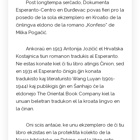
Post longtempa serĉado, Dokumenta
Esperanto-Centro en Đurđevac povas fieri pro la
posedo de la sola ekzemplero en Kroatio de la
ĉinlingva eldono de la romano „Konfeso” de
Milka Pogačić.
Ankoraŭ en 1913 Antonija Jozičić el Hrvatska
Kostajnica tiun romanon tradukis al Esperanto.
Ne estas konate kiel ĉi tiu libro atingis Ĉinion, sed
en 1931 el Esperanto ĉinigis ĝin konata
tradukisto kaj literaturisto Wang Luyan (1901-
1944) kaj publikigis ĝin en Ŝanhajo ĉe la
eldonejo The Oriental Book Company kiel la
unuan beletran tradukon el la kroata lingvo en
la ĉinan.
Oni sciis antaŭe, ke unu ekzemplero de ĉi tiu
libro ekzistas en la protektita kolekto de la