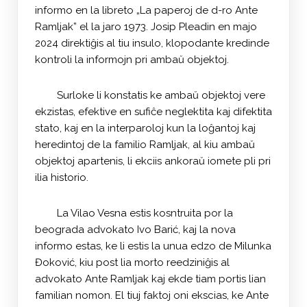
informo en la libreto „La paperoj de d-ro Ante
Ramljak” el la jaro 1973. Josip Pleadin en majo
2024 direktiĝis al tiu insulo, klopodante kredinde
kontroli la informojn pri ambaŭ objektoj.
Surloke li konstatis ke ambaŭ objektoj vere
ekzistas, efektive en sufiĉe neglektita kaj difektita
stato, kaj en la interparoloj kun la loĝantoj kaj
heredintoj de la familio Ramljak, al kiu ambaŭ
objektoj apartenis, li ekciis ankoraŭ iomete pli pri
ilia historio.
La Vilao Vesna estis kosntruita por la
beograda advokato Ivo Barić, kaj la nova
informo estas, ke li estis la unua edzo de Milunka
Đoković, kiu post lia morto reedziniĝis al
advokato Ante Ramljak kaj ekde tiam portis lian
familian nomon. El tiuj faktoj oni ekscias, ke Ante