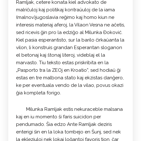
Ramljak, cetere konata kiel advokato de
malriĉuloj kaj politikaj kontraŭuloj de la iama
(malnov)jugoslavia reĝimo kaj homo kiun ne
interesis materiaj aferoj, la Vilaon Vesna ne aĉetis,
sed ricevis ĝin pro la edziĝo al Milunka Đoković.
Kiel pasia esperantisto, sur la barilo ĉirkaŭanta la
vilon, li konstruis grandan Esperantan sloganon
el betonaj kaj ŝtonaj literoj, videblaj el la
marvasto. Tiu teksto estas priskribita en la
„Pasporto tra la ZEOj en Kroatio”, sed hodiaŭ ĝi
estas en tre malbona stato kaj ekzistas danĝero,
ke per eventuala vendo de la vilao, povus okazi
ĝia kompleta forigo.
Milunka Ramljak estis nekuraceble malsana
kaj en iu momento ŝi faris suicidon per
pendumado. Ŝia edzo Ante Ramljak deziris
enterigi ŝin en la loka tombejo en Šunj, sed nek
la ekleziuloj nek lokaj loĝantoj favoris tion, ĉar