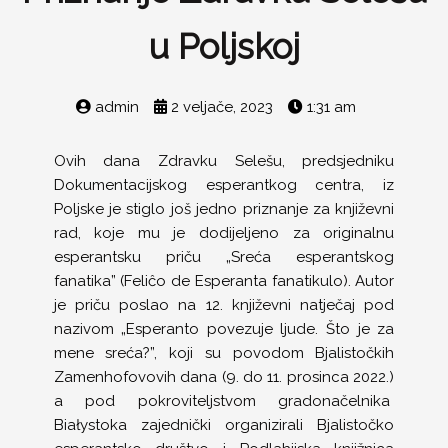
u Poljskoj
admin
2 veljače, 2023
1:31 am
Ovih dana Zdravku Selešu, predsjedniku
Dokumentacijskog esperantkog centra, iz
Poljske je stiglo još jedno priznanje za književni
rad, koje mu je dodijeljeno za originalnu
esperantsku priču „Sreća esperantskog
fanatika” (Feliĉo de Esperanta fanatikulo). Autor
je priču poslao na 12. književni natječaj pod
nazivom „Esperanto povezuje ljude. Što je za
mene sreća?”, koji su povodom Bjalistočkih
Zamenhofovovih dana (9. do 11. prosinca 2022.)
a pod pokroviteljstvom gradonačelnika
Białystoka zajednički organizirali Bjalistočko