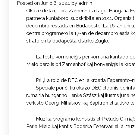
Posted on
Junio 6, 2024
by
admin
Okaze de la ĉi-jara Zamenhofa tago, Hungaria Es
partnera kunlaboro, subskribita en 2011. Organiz
decembro restadis en Budapeŝto. La 16-an oni uz
centra programero la 17-an de decembro estis 
strato en la budapeŝta distriko Zugló.
La festo komenciĝis per komuna kantado de 
Mielo parolis pri Zamenhof kaj bonvenigis la kroa
Pri „La rolo de DEC en la kroatia Esperanto-m
Speciale por ĉi tiu okazo DEC eldonis porin
rumania hungarino Lenke Szász kaj ilustris juna n
verkisto Georgi Mihalkov, kaj ĉapitron el la libro 
Muzika programo konsistis el Preludo C-maĵora
Perla Mielo kaj kantis Bogárka Fehérvári el la muz