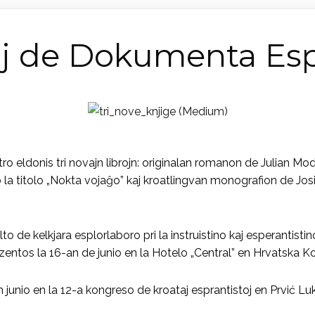
ĵoj de Dokumenta Es
donis tri novajn librojn: originalan romanon de Julian Modest,
la titolo „Nokta vojaĝo” kaj kroatlingvan monografion de Josip
to de kelkjara esplorlaboro pri la instruistino kaj esperantist
zentos la 16-an de junio en la Hotelo „Central” en Hrvatska Ko
um junio en la 12-a kongreso de kroataj esprantistoj en Prvić Lu