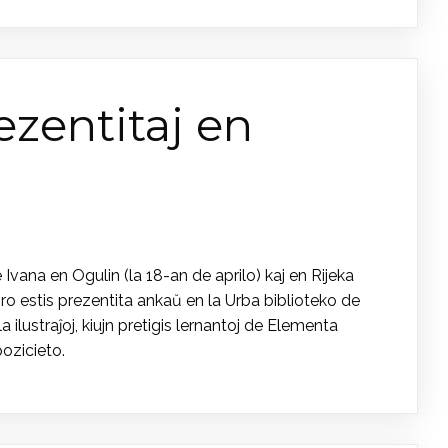
ezentitaj en
vana en Ogulin (la 18-an de aprilo) kaj en Rijeka
o estis prezentita ankaŭ en la Urba biblioteko de
ilustraĵoj, kiujn pretigis lernantoj de Elementa
pozicieto.