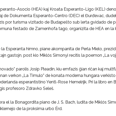
peranto-Asocio (HEA) kaj Kroata Esperanto-Ligo (KEL) denove 
itaj de Dokumenta Esperanto-Centro (DEC) el Đurđevac, dudeko
is por turisma vizitado de Budapeŝto sub lerta gvidado de p
komuna festado de Zamenhofa tago, organizita de HEA en la 
la Esperanta himno, piane akompanita de Perla Mielo, prezid
tajn gastojn, post kio Miklós Simonyi recitis la poemon „La v
ovado” parolis Josip Pleadin, kiu emfazis ĝian riĉan kaj mult
fanan verkon „La Timulo” de konata moderna hungara verkisto 
ederlanda esperantistino Yentl-Rose Hemelrijk. Pri la libro e
legis profesoro Zdravko Seleš.
 el la Bonagordita piano de J. S. Bach, ludita de Miklós Simon
iklernejo de la proksima urbo Érd.