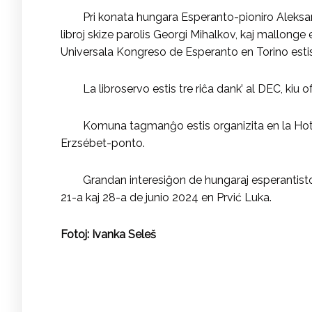
Pri konata hungara Esperanto-pioniro Aleksand
libroj skize parolis Georgi Mihalkov, kaj mallonge
Universala Kongreso de Esperanto en Torino estis 
La libroservo estis tre riĉa dank’ al DEC, kiu
Komuna tagmanĝo estis organizita en la Ho
Erzsébet-ponto.
Grandan interesiĝon de hungaraj esperantistoj 
21-a kaj 28-a de junio 2024 en Prvić Luka.
Fotoj: Ivanka Seleš