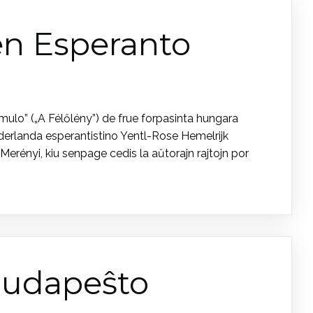
 en Esperanto
lo” („A Félőlény”) de frue forpasinta hungara
ederlanda esperantistino Yentl-Rose Hemelrijk
erényi, kiu senpage cedis la aŭtorajn rajtojn por
Budapeŝto