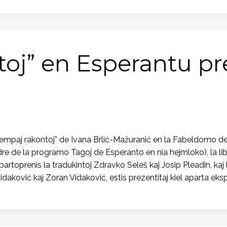
oj” en Esperantu pr
mpaj rakontoj” de Ivana Brlić-Mažuranić en la Fabeldomo de I
e de la programo Tagoj de Esperanto en nia hejmloko), la libr
oprenis la tradukintoj Zdravko Seleš kaj Josip Pleadin, kaj la 
aković kaj Zoran Vidaković, estis prezentitaj kiel aparta eks