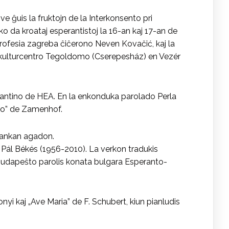
ĝuis la fruktojn de la Interkonsento pri
 da kroataj esperantistoj la 16-an kaj 17-an de
rofesia zagreba ĉiĉerono Neven Kovačić, kaj la
kulturcentro Tegoldomo (Cserepesház) en Vezér
antino de HEA. En la enkonduka parolado Perla
ojo” de Zamenhof.
flankan agadon.
Pál Békés (1956-2010). La verkon tradukis
n Budapeŝto parolis konata bulgara Esperanto-
yi kaj „Ave Maria” de F. Schubert, kiun pianludis