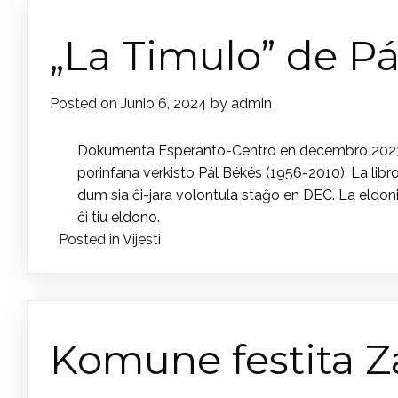
„La Timulo” de Pá
Posted on
Junio 6, 2024
by
admin
Dokumenta Esperanto-Centro en decembro 2023 pub
porinfana verkisto Pál Békés (1956-2010). La libr
dum sia ĉi-jara volontula staĝo en DEC. La eldoni
ĉi tiu eldono.
Posted in
Vijesti
Komune festita 