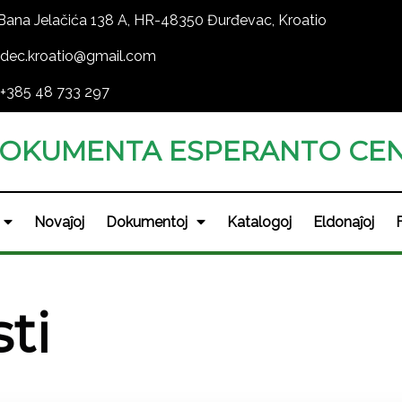
Bana Jelačića 138 A, HR-48350 Đurđevac, Kroatio
dec.kroatio@gmail.com
+385 48 733 297
OKUMENTA ESPERANTO CEN
Novaĵoj
Dokumentoj
Katalogoj
Eldonaĵoj
sti