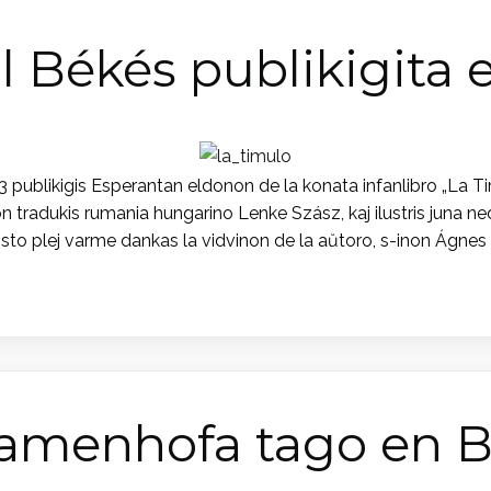
l Békés publikigita
likigis Esperantan eldonon de la konata infanlibro „La Timu
on tradukis rumania hungarino Lenke Szász, kaj ilustris juna n
sto plej varme dankas la vidvinon de la aŭtoro, s-inon Ágnes M
Zamenhofa tago en 