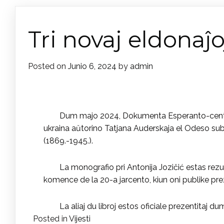
Tri novaj eldona
Posted on
Junio 6, 2024
by
admin
Dum majo 2024, Dokumenta Esperanto-centro el
ukraina aŭtorino Tatjana Auderskaja el Odeso sub 
(1869.-1945.).
La monografio pri Antonija Jozičić estas rezul
komence de la 20-a jarcento, kiun oni publike pre
La aliaj du libroj estos oficiale prezentitaj d
Posted in
Vijesti