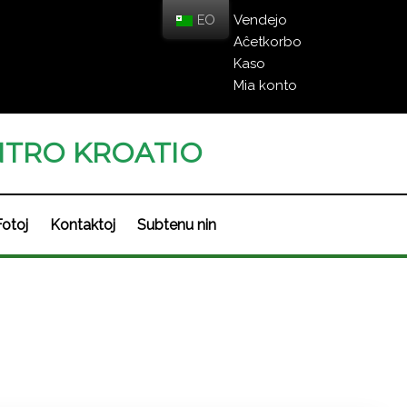
EO
Vendejo
Aĉetkorbo
Kaso
Mia konto
TRO KROATIO
Fotoj
Kontaktoj
Subtenu nin