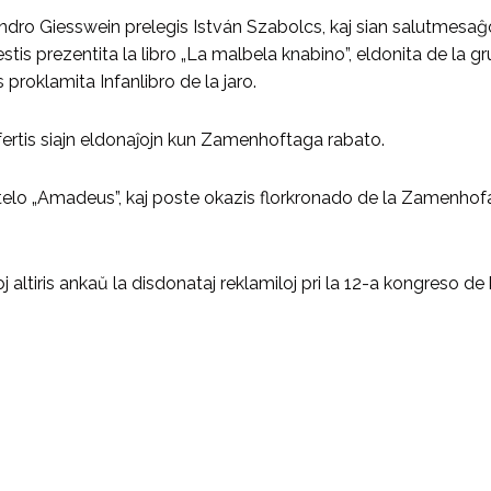
ro Giesswein prelegis István Szabolcs, kaj sian salutmesaĝon 
 estis prezentita la libro „La malbela knabino”, eldonita de la
proklamita Infanlibro de la jaro.
 ofertis siajn eldonaĵojn kun Zamenhoftaga rabato.
telo „Amadeus”, kaj poste okazis florkronado de la Zamenh
altiris ankaŭ la disdonataj reklamiloj pri la 12-a kongreso de 