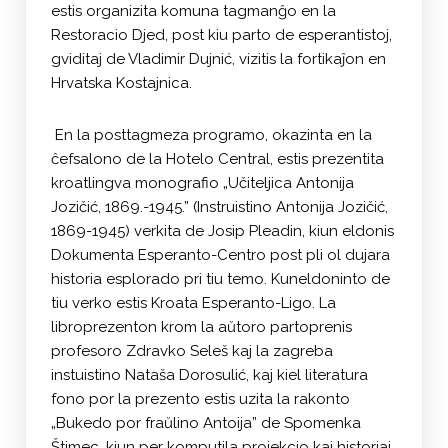
estis organizita komuna tagmanĝo en la
Restoracio Djed, post kiu parto de esperantistoj,
gviditaj de Vladimir Dujnić, vizitis la fortikaĵon en
Hrvatska Kostajnica.
En la posttagmeza programo, okazinta en la
ĉefsalono de la Hotelo Central, estis prezentita
kroatlingva monografio „Učiteljica Antonija
Jozičić, 1869.-1945.” (Instruistino Antonija Jozičić,
1869-1945) verkita de Josip Pleadin, kiun eldonis
Dokumenta Esperanto-Centro post pli ol dujara
historia esplorado pri tiu temo. Kuneldoninto de
tiu verko estis Kroata Esperanto-Ligo. La
libroprezenton krom la aŭtoro partoprenis
profesoro Zdravko Seleš kaj la zagreba
instuistino Nataša Dorosulić, kaj kiel literatura
fono por la prezento estis uzita la rakonto
„Bukedo por fraŭlino Antoija” de Spomenka
Štimec, kiun per komputila projekcio kaj historiaj