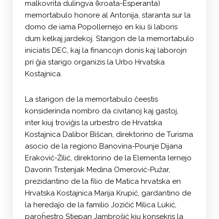
malkovrita dulingva (kroata-Esperanta)
memortabulo honore al Antonija, staranta sur la
domo de iama Popollernejo en kiu ŝi laboris
dum kelkaj jardekoj. Starigon de la memortabulo
iniciatis DEC, kaj la financojn donis kaj laborojn
pri ĝia starigo organizis la Urbo Hrvatska
Kostajnica.
La starigon de la memortabulo ĉeestis
konsiderinda nombro da civitanoj kaj gastoj,
inter kiuj troviĝis la urbestro de Hrvatska
Kostajnica Dalibor Bišćan, direktorino de Turisma
asocio de la regiono Banovina-Pounje Dijana
Eraković-Žilić, direktorino de la Elementa lernejo
Davorin Trstenjak Medina Omerović-Pužar,
prezidantino de la filio de Matica hrvatska en
Hrvatska Kostajnica Marija Krupić, gardantino de
la heredaĵo de la familio Jozičić Milica Lukić,
paroĥestro Stjepan Jambrošić kiu konsekris la