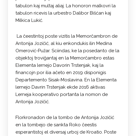
tabulon kaj multaj aliaj. La honoron malkovri la
tabulon ricevis la urbestro Dalibor Bišćan kaj
Milkica Lukić.
La ĉeestintoj poste vizitis la Memorĉambron de
Antonija Jozičić, al kiu enkondukis ilin Medina
Omerović-Pužar. Sciindas, ke la posedanto de la
objektoj troviĝantaj en la Memorĉambro estas
Elementa lernejo Davorin Trstenjak, kaj la
financojn por ilia aĉeto en 2019 disponigis
Departemento Sisak-Moslavina. En la Elementa
lernejo Davrin Trstenjak ekde 2016 aktivas
Lerneja kooperativo portanta la nomon de
Antonija Jozičić.
Florkronadon de la tombo de Antonija Jozičić
en la tombejo de sankta Roko ĉeestis
esperantistoj el diversaj urboj de Kroatio. Poste