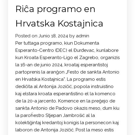
Riĉa programo en
Hrvatska Kostajnica
Posted on
Junio 18, 2024
by
admin
Per tuttaga programo, kiun Dokumenta
Esperanto-Centro (DEC) el Đurđevac, kunlabore
kun Kroata Esperanto-Ligo el Zagrebo, organizis
la 16-an de junio 2024, kroataj esperantistoj
partoprenis la aranĝon „Festo de sankta Antonio
en Hrvatska Kostajnica”. La programo estis
dediĉita al Antonija Jozičić, popola instruistino
kaj elstara kroata esperantistino el la komenco
de la 20-a jarcento. Komence en la preĝejo de
sankta Antonio de Padovo okazis meso, dum kiu
la paroĥestro Stjepan Jambrošić al la
kolektiĝintaj kredantoj konigis la personecon kaj
laboron de Antonija Jozičić. Post la meso estis