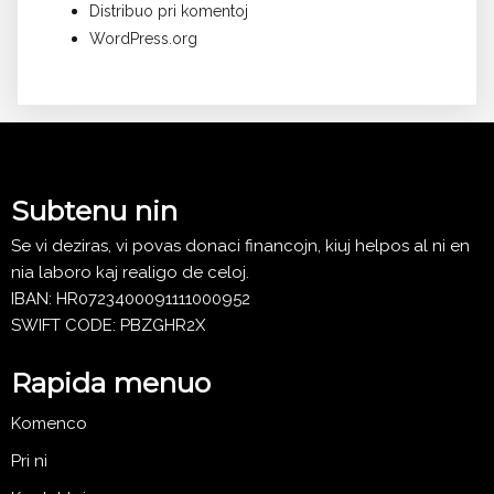
Distribuo pri komentoj
WordPress.org
Subtenu nin
Se vi deziras, vi povas donaci financojn, kiuj helpos al ni en
nia laboro kaj realigo de celoj.
IBAN: HR0723400091111000952
SWIFT CODE: PBZGHR2X
Rapida menuo
Komenco
Pri ni