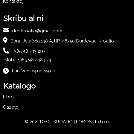
Kontaktoj
Skribu al ni
dec.kroatio@gmail.com
Bana Jelačića 138 A, HR-48350 Đurđevac, Kroatio
+385 48 733 297
Mob. +385 98 248 574
Lun-Ven 09:00-19:00
Katalogo
Libroj
Gazetoj
© 2021 DEC - KROATIO |
LOGOS-IT d.o.o.