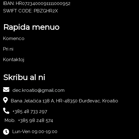
IBAN: HR0723400091111000952
SWIFT CODE: PBZGHR2X
Rapida menuo
Komenco
Pri ni
Kontaktoj
Skribu al ni
dec.kroatio@gmail.com
Bana Jelačića 138 A, HR-48350 Đurđevac, Kroatio
+385 48 733 297
Mob. +385 98 248 574
Lun-Ven 09:00-19:00