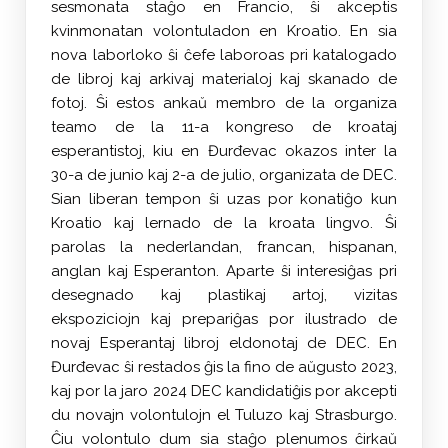
sesmonata staĝo en Francio, ŝi akceptis
kvinmonatan volontuladon en Kroatio. En sia
nova laborloko ŝi ĉefe laboroas pri katalogado
de libroj kaj arkivaj materialoj kaj skanado de
fotoj. Ŝi estos ankaŭ membro de la organiza
teamo de la 11-a kongreso de kroataj
esperantistoj, kiu en Đurđevac okazos inter la
30-a de junio kaj 2-a de julio, organizata de DEC.
Sian liberan tempon ŝi uzas por konatiĝo kun
Kroatio kaj lernado de la kroata lingvo. Ŝi
parolas la nederlandan, francan, hispanan,
anglan kaj Esperanton. Aparte ŝi interesiĝas pri
desegnado kaj plastikaj artoj, vizitas
ekspoziciojn kaj prepariĝas por ilustrado de
novaj Esperantaj libroj eldonotaj de DEC. En
Đurđevac ŝi restados ĝis la fino de aŭgusto 2023,
kaj por la jaro 2024 DEC kandidatiĝis por akcepti
du novajn volontulojn el Tuluzo kaj Strasburgo.
Ĉiu volontulo dum sia staĝo plenumos ĉirkaŭ