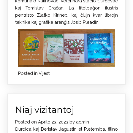
komunaĵo Kalinovac, Veterinara stacio Đurđevac
kaj Tomislav Gračan. La titolpaĝon ilustris
pentristo Zlatko Kirinec, kaj ĉiujn kvar librojn
teknike kaj grafike aranĝis Josip Pleadin.
Posted in
Vijesti
Niaj vizitantoj
Posted on
Aprilo 23, 2023
by
admin
Đurđica kaj Berislav Jagustin el Pleternica, filino