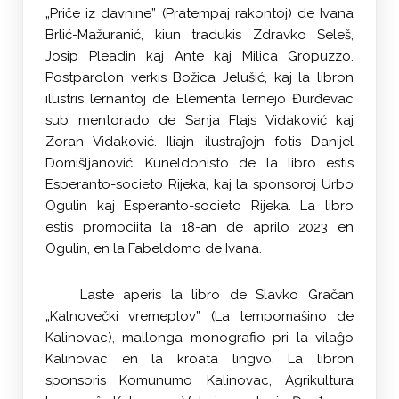
„Priče iz davnine” (Pratempaj rakontoj) de Ivana
Brlić-Mažuranić, kiun tradukis Zdravko Seleš,
Josip Pleadin kaj Ante kaj Milica Gropuzzo.
Postparolon verkis Božica Jelušić, kaj la libron
ilustris lernantoj de Elementa lernejo Đurđevac
sub mentorado de Sanja Flajs Vidaković kaj
Zoran Vidaković. Iliajn ilustraĵojn fotis Danijel
Domišljanović. Kuneldonisto de la libro estis
Esperanto-societo Rijeka, kaj la sponsoroj Urbo
Ogulin kaj Esperanto-societo Rijeka. La libro
estis promociita la 18-an de aprilo 2023 en
Ogulin, en la Fabeldomo de Ivana.
Laste aperis la libro de Slavko Gračan
„Kalnovečki vremeplov” (La tempomaŝino de
Kalinovac), mallonga monografio pri la vilaĝo
Kalinovac en la kroata lingvo. La libron
sponsoris Komunumo Kalinovac, Agrikultura