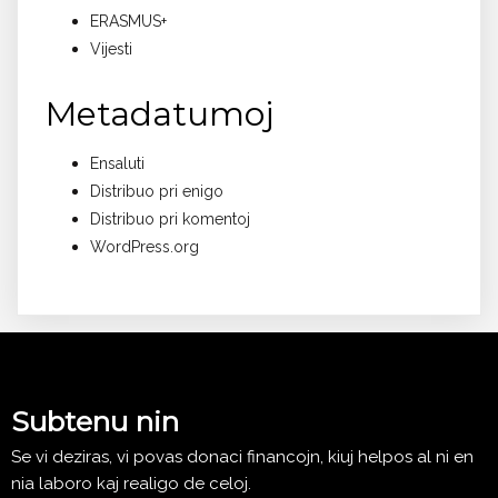
ERASMUS+
Vijesti
Metadatumoj
Ensaluti
Distribuo pri enigo
Distribuo pri komentoj
WordPress.org
Subtenu nin
Se vi deziras, vi povas donaci financojn, kiuj helpos al ni en
nia laboro kaj realigo de celoj.