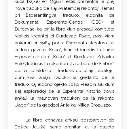
kuća bajke) en Ogulin estis prezentita la plej
nova traduko de ŝiaj „Pratempaj rakontoj”. Temas
pri Esperantlingva traduko, eldonita de
Dokumenta Esperanto-Centro (DEC) el
Đurđevac, kaj pri la libro kiun preskaŭ komplete
realigis kreantoj el Đurđevac. Fakte, post kiam
ankoraŭ en 1989 por la Esperanta literatura kaj
kultura gazeto „Koko”, kiun eldonadis la tiama
Esperanto-klubo „Koko” el Đurđevac, Zdravko
Seleš tradukis la rakonton „La arbaro de Stribor”,
por ĉi tiu eldono li tradukis du pliajn fabelojn,
dum kvar aliajn tradukis la gvidanto de la
traduk- kaj eldonprojekto Josip Pleadin, kiu dum
siaj esploradoj de la Esperanta historio trovis
ankaŭ la malnovan tradukon de la rakonto
„Jagor” de la geedzoj Ante kaj Milica Gropuzzo.
La libro enhavas ankaŭ postparolon de
Božica Jelušić, same prenitan el la gazeto