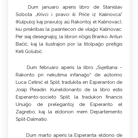
Dum januaro aperis libro de Stanislav
Sobota „Krivci i pravci ili Priče iz Kalinovca”
(Kulpuloj kaj pravuloj aŭ Rakontoj el Kalinovac),
kiu priskribas la pasintecon de vilaĝo Kalinovac.
Per siaj desegnaĵoj, la libron riĉigis Branko Antun
Bačić, kaj la ilustraĵon por la titolpaĝo pretigis
Keti Golubić.
Dum februaro aperis la libro „Svjetlana −
Rakonto pri nekutima infanaĝo” de aŭtorino
Luca Cetinić el Split, tradukita en Esperanton de
Josip Pleadin. Kuneldonanto de la libro estis
Esperanto-societo Split, la tradukon financis
Unuiĝo de prelegantoj de Esperanto el
Zagrebo, kaj la eldonon mem Departemento
Split-Dalmatio.
Dum marto aperis la Esperanta eldono de