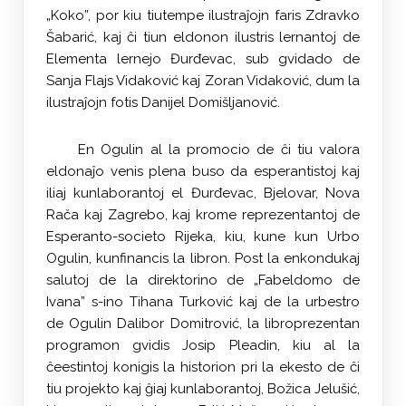
„Koko”, por kiu tiutempe ilustraĵojn faris Zdravko
Šabarić, kaj ĉi tiun eldonon ilustris lernantoj de
Elementa lernejo Đurđevac, sub gvidado de
Sanja Flajs Vidaković kaj Zoran Vidaković, dum la
ilustraĵojn fotis Danijel Domišljanović.
En Ogulin al la promocio de ĉi tiu valora
eldonaĵo venis plena buso da esperantistoj kaj
iliaj kunlaborantoj el Đurđevac, Bjelovar, Nova
Rača kaj Zagrebo, kaj krome reprezentantoj de
Esperanto-societo Rijeka, kiu, kune kun Urbo
Ogulin, kunfinancis la libron. Post la enkondukaj
salutoj de la direktorino de „Fabeldomo de
Ivana” s-ino Tihana Turković kaj de la urbestro
de Ogulin Dalibor Domitrović, la libroprezentan
programon gvidis Josip Pleadin, kiu al la
ĉeestintoj konigis la historion pri la ekesto de ĉi
tiu projekto kaj ĝiaj kunlaborantoj, Božica Jelušić,