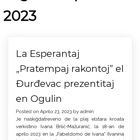
2023
La Esperantaj
„Pratempaj rakontoj” el
Đurđevac prezentitaj
en Ogulin
Posted on
Aprilo 23, 2023
by
admin
Je naskiĝdatreveno de la plej elstara kroata
verkistino Ivana Brlić-Mažuranić, la 18-an de
aprilo 2023 en la „Fabeldomo de Ivana” (Ivanina