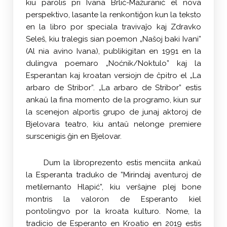
kiu parolis pri Ivana Brlić-Mažuranić el nova
perspektivo, lasante la renkontiĝon kun la teksto
en la libro por speciala travivaĵo kaj Zdravko
Seleš, kiu tralegis sian poemon „Našoj baki Ivani”
(Al nia avino Ivana), publikigitan en 1991 en la
dulingva poemaro „Noćnik/Noktulo” kaj la
Esperantan kaj kroatan versiojn de ĉpitro el „La
arbaro de Stribor”. „La arbaro de Stribor” estis
ankaŭ la fina momento de la programo, kiun sur
la scenejon alportis grupo de junaj aktoroj de
Bjelovara teatro, kiu antaŭ nelonge premiere
surscenigis ĝin en Bjelovar.
Dum la libroprezento estis menciita ankaŭ
la Esperanta traduko de ”Mirindaj aventuroj de
metilernanto Hlapić”, kiu verŝajne plej bone
montris la valoron de Esperanto kiel
pontolingvo por la kroata kulturo. Nome, la
tradicio de Esperanto en Kroatio en 2019 estis