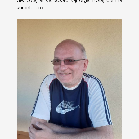
dediĉotaj al ŝia laboro kaj organizotaj dum la
kuranta jaro.