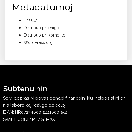
Metadatumoj
Ensaluti
Distribuo pri enigo
Distribuo pri komentoj
WordPress.org
Subtenu nin
Se vi deziras, vi povas donaci financojn, kiuj helpos al ni en
nia laboro kaj realigo de celoj.
IBAN: HR0723400091111000952
SWIFT CODE: PBZGHR2X