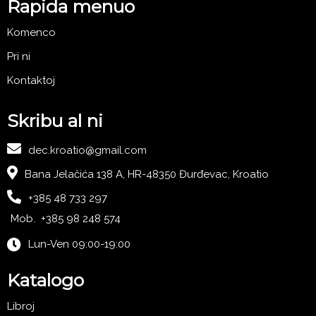
Rapida menuo
Komenco
Pri ni
Kontaktoj
Skribu al ni
dec.kroatio@gmail.com
Bana Jelačića 138 A, HR-48350 Đurđevac, Kroatio
+385 48 733 297
Mob. +385 98 248 574
Lun-Ven 09:00-19:00
Katalogo
Libroj