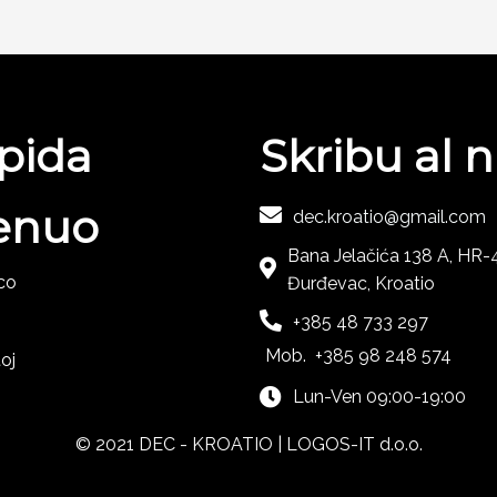
pida
Skribu al n
enuo
dec.kroatio@gmail.com
Bana Jelačića 138 A, HR
co
Đurđevac, Kroatio
+385 48 733 297
Mob. +385 98 248 574
oj
Lun-Ven 09:00-19:00
© 2021 DEC - KROATIO |
LOGOS-IT d.o.o.