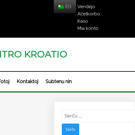
EO
Vendejo
Aĉetkorbo
Kaso
Mia konto
TRO KROATIO
Fotoj
Kontaktoj
Subtenu nin
Serĉu: