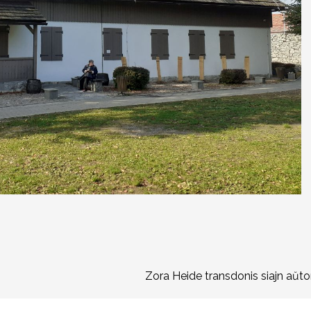
Zora Heide transdonis siajn aŭtor