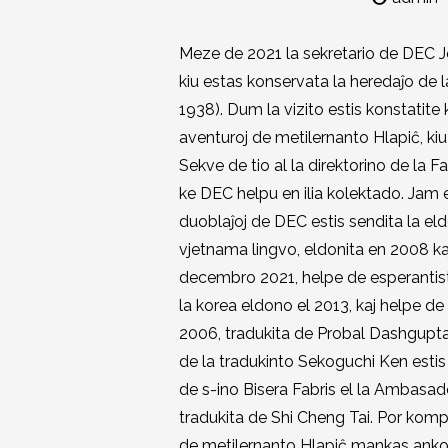
Meze de 2021 la sekretario de DEC Jo
kiu estas konservata la heredaĵo de l
1938). Dum la vizito estis konstatit
aventuroj de metilernanto Hlapiĉ, kiu 
Sekve de tio al la direktorino de la 
ke DEC helpu en ilia kolektado. Jam 
duoblaĵoj de DEC estis sendita la el
vjetnama lingvo, eldonita en 2008 
decembro 2021, helpe de esperantist
la korea eldono el 2013, kaj helpe d
2006, tradukita de Probal Dashgupta.
de la tradukinto Sekoguchi Ken estis 
de s-ino Bisera Fabris el la Ambasad
tradukita de Shi Cheng Tai. Por kompl
de metilernanto Hlapiĉ mankas ankor