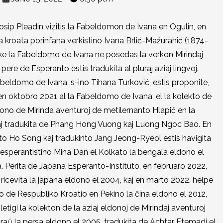
sip Pleadin vizitis la Fabeldomon de Ivana en Ogulin, en
a kroata porinfana verkistino Ivana Brlić-Mažuranić (1874-
e ke la Fabeldomo de Ivana ne posedas la verkon Mirindaj
pere de Esperanto estis tradukita al pluraj aziaj lingvoj.
Fabeldomo de Ivana, s-ino Tihana Turković, estis proponite,
en oktobro 2021 al la Fabeldomo de Ivana, el la kolekto de
dono de Mirinda aventuroj de metilernanto Hlapiĉ en la
kaj tradukita de Phang Hong Vuong kaj Luong Ngoc Bao. En
o Ho Song kaj tradukinto Jang Jeong-Ryeol estis havigita
e esperantistino Mina Dan el Kolkato la bengala eldono el
 Perita de Japana Esperanto-Instituto, en februaro 2022,
ricevita la japana eldono el 2004, kaj en marto 2022, helpe
o de Respubliko Kroatio en Pekino la ĉina eldono el 2012,
etigi la kolekton de la aziaj eldonoj de Mirindaj aventuroj
aŭ la persa eldono el 2005, tradukita de Achtar Etemadi el