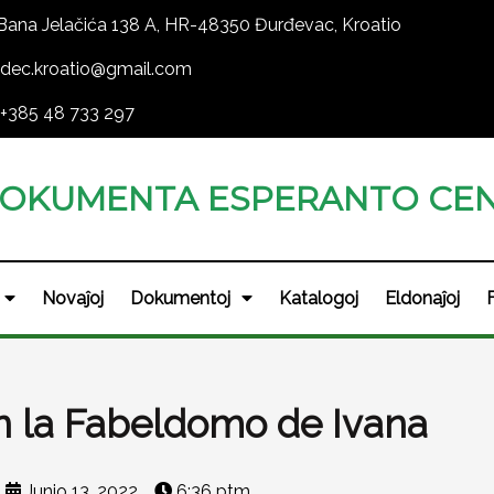
Bana Jelačića 138 A, HR-48350 Đurđevac, Kroatio
dec.kroatio@gmail.com
+385 48 733 297
OKUMENTA ESPERANTO CEN
Novaĵoj
Dokumentoj
Katalogoj
Eldonaĵoj
n la Fabeldomo de Ivana
Junio 13, 2022
6:36 ptm