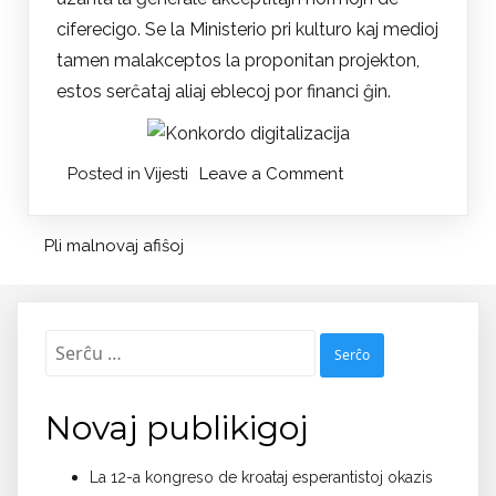
ciferecigo. Se la Ministerio pri kulturo kaj medioj
tamen malakceptos la proponitan projekton,
estos serĉataj aliaj eblecoj por financi ĝin.
on
Posted in
Vijesti
Leave a Comment
Projekt
digitalizacije
Pli malnovaj afiŝoj
Navigado
časopisa
tra
Serĉu:
afiŝoj
Novaj publikigoj
La 12-a kongreso de kroataj esperantistoj okazis