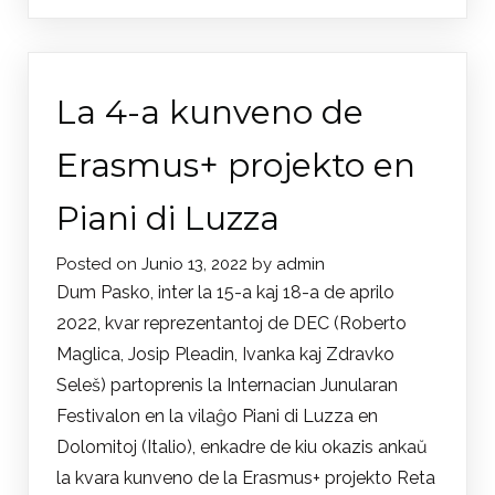
Francuski
esperantist
posjetio
DEC
La 4-a kunveno de
Erasmus+ projekto en
Piani di Luzza
Posted on
Junio 13, 2022
by
admin
Dum Pasko, inter la 15-a kaj 18-a de aprilo
2022, kvar reprezentantoj de DEC (Roberto
Maglica, Josip Pleadin, Ivanka kaj Zdravko
Seleš) partoprenis la Internacian Junularan
Festivalon en la vilaĝo Piani di Luzza en
Dolomitoj (Italio), enkadre de kiu okazis ankaŭ
la kvara kunveno de la Erasmus+ projekto Reta