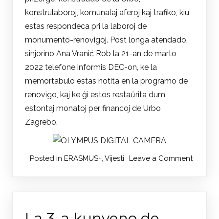
konstrulaboroj, komunalaj aferoj kaj trafiko, kiu
estas respondeca pri la laboroj de
monumento-renovigoj. Post longa atendado,
sinjorino Ana Vranić Rob la 21-an de marto
2022 telefone informis DEC-on, ke la
memortabulo estas notita en la programo de
renovigo, kaj ke ĝi estos restaŭrita dum
estontaj monatoj per financoj de Urbo
Zagrebo.
on
Posted in
ERASMUS+
,
Vijesti
Leave a Comment
Obnov
spomen
časopi
Kroata
La 3-a kunveno de
esperan