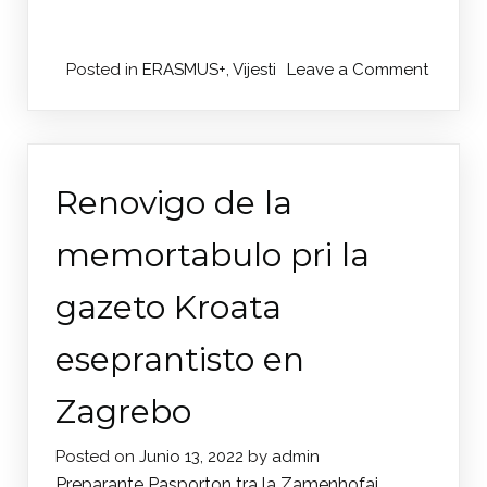
on
Posted in
ERASMUS+
,
Vijesti
Leave a Comment
Četvrti
sastan
Erasmu
projekt
Renovigo de la
u
Piani
memortabulo pri la
di
Luzza
gazeto Kroata
eseprantisto en
Zagrebo
Posted on
Junio 13, 2022
by
admin
Preparante Pasporton tra la Zamenhofaj