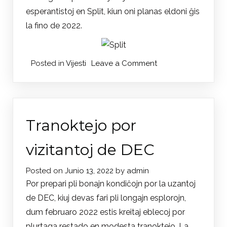
esperantistoj en Split, kiun oni planas eldoni ĝis
la fino de 2022.
on
Posted in
Vijesti
Leave a Comment
Stota
obljetnica
esperanta
u
Tranoktejo por
Splitu
vizitantoj de DEC
Posted on
Junio 13, 2022
by
admin
Por prepari pli bonajn kondiĉojn por la uzantoj
de DEC, kiuj devas fari pli longajn esplorojn,
dum februaro 2022 estis kreitaj eblecoj por
plurtaga restado en modesta tranoktejo. La