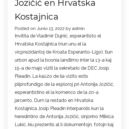
Jozičić en Hrvatska
Kostajnica
Posted on
Junio 13, 2022
by
admin
Invitita de Vladimir Dujnić, esperantisto el
Hrvatska Kostajnica (nun unu el la
vicprezidantoj de Kroata Esperanto-Ligo), tiun
urbon apud la bosnia landlimo inter la 13-a kaj
15-a de majo viziti la sekretario de DEC Josip
Pleadin. La kaŭzo de lia vizito estis
pliprofundigo de la esploroj pri Antonija Jozičić,
esperantistino el la komenco de la 20-a
jarcento. Dum la restado en Hrvatska
Kostajnica Josip Pleadin interparolis kun la
heredintino de Antonija Jozičić, sinjorino Milkica
Lukić, kiu prezentis al li dokumentojn, fotojn kaj