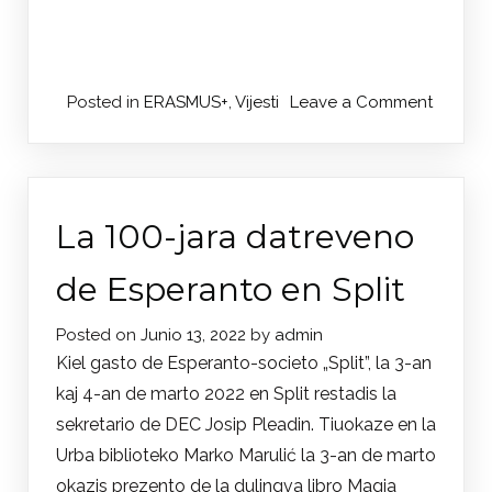
on
Posted in
ERASMUS+
,
Vijesti
Leave a Comment
Treći
sastan
Erasmu
projekt
La 100-jara datreveno
u
Tuluzu
de Esperanto en Split
Posted on
Junio 13, 2022
by
admin
Kiel gasto de Esperanto-societo „Split”, la 3-an
kaj 4-an de marto 2022 en Split restadis la
sekretario de DEC Josip Pleadin. Tiuokaze en la
Urba biblioteko Marko Marulić la 3-an de marto
okazis prezento de la dulingva libro Magia