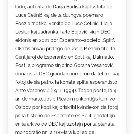
ludo, aŭtorita de Darija Budiša kaj ilustrita de
Luce Cetinić kaj de la dulingva poemaro
Poezia triptiko, verkita de Luce Cetinić, Lidija
Leskur kaj Jadranka Tarle Bojović, kiujn DEC
eldonis en 2021 por Esperanto-societo „Split”.
Okazis ankaŭ prelego de Josip Pleadin titolita
Cent jaroj de Esperanto en Split kaj Dalmatio.
Post la programo,sinjorino Gorana Vesanović
donacis al DEC grandan nombron da leteroj kaj
fotoj de sia patro, la konata splita esperantisto
Ante Vesanović (1911-1994). Tagon poste, la 4-
an de marto, Josip Pleadin renkontiĝis kun Ivo
Osibov por kopii kaj priskribi kvindekon da fotoj
pri la historio de Esperanto en Split, gardotajn
en la arkivo de DEC kaj uzotajn por la planata
monografio pri la 100-jara jubileo de