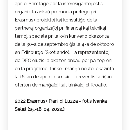
aprilo. Samtage por la interesiĝantoj estis
organizita ankaŭ promocia prelego pri
Erasmus+ projektoj kaj konsultiĝo de la
partneraj organizaĵoj pri financaj kaj teknikaj
temoj, speciale pri la kvin kunveno okazonta
de la 30-a de septembro ĝis la 4-a de oktobro
en Edinburgo (Skotlando). La reprezentantoj
de DEC eluzis la okazon ankaŭ por partopreni
en la programo Trinko- manĝa nokto, okazinta
la 16-an de aprilo, dum kiu ili prezentis la riĉan
oferton de manĝaĵoj kajt trinkaĵoj el Kroatio.
2022 Erasmus+ Piani di Luzza - f
otis Ivanka
Seleš (15.-18. 04. 2022.):