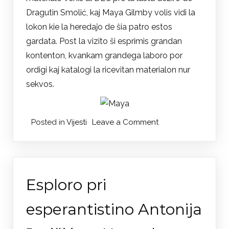
Dragutin Smolić, kaj Maya Gilmby volis vidi la
lokon kie la heredaĵo de ŝia patro estos
gardata. Post la vizito ŝi esprimis grandan
kontenton, kvankam grandega laboro por
ordigi kaj katalogi la ricevitan materialon nur
sekvos.
on
Posted in
Vijesti
Leave a Comment
Maya
Gilmby
posjetila
DEC
Esploro pri
esperantistino Antonija