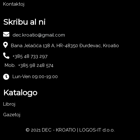
Kontaktoj
Skribu al ni
dec.kroatio@gmail.com
Bana Jelačića 138 A, HR-48350 Đurđevac, Kroatio
+385 48 733 297
Mob. +385 98 248 574
Lun-Ven 09:00-19:00
Katalogo
Libroj
Gazetoj
© 2021 DEC - KROATIO |
LOGOS-IT d.o.o.