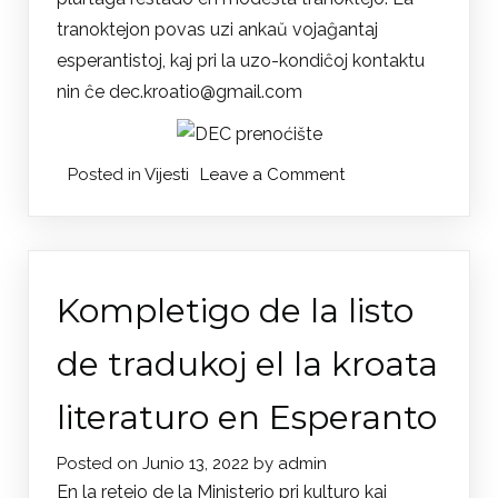
tranoktejon povas uzi ankaŭ vojaĝantaj
esperantistoj, kaj pri la uzo-kondiĉoj kontaktu
nin ĉe dec.kroatio@gmail.com
on
Posted in
Vijesti
Leave a Comment
Prenoćište
za
posjetitelje
DEC-
Kompletigo de la listo
a
de tradukoj el la kroata
literaturo en Esperanto
Posted on
Junio 13, 2022
by
admin
En la retejo de la Ministerio pri kulturo kaj