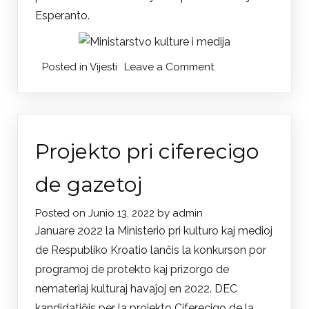
Esperanto.
on
Posted in
Vijesti
Leave a Comment
Kompletiranje
popisa
prijevoda
hrvatske
Projekto pri ciferecigo
književnosti
na
de gazetoj
esperanto
Posted on
Junio 13, 2022
by
admin
Januare 2022 la Ministerio pri kulturo kaj medioj
de Respubliko Kroatio lanĉis la konkurson por
programoj de protekto kaj prizorgo de
nemateriaj kulturaj havaĵoj en 2022. DEC
kandidatiĝis per la projekto Ciferecigo de la