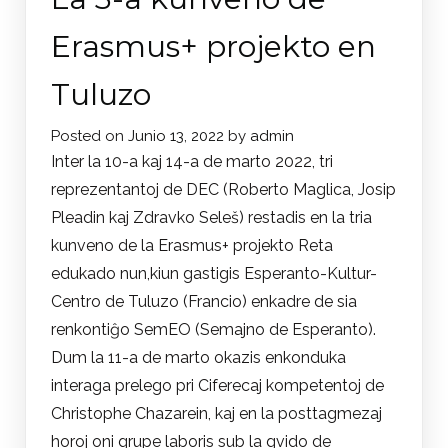
u
Erasmus+ projekto en
Zagreb
Tuluzo
Posted on
Junio 13, 2022
by
admin
Inter la 10-a kaj 14-a de marto 2022, tri
reprezentantoj de DEC (Roberto Maglica, Josip
Pleadin kaj Zdravko Seleš) restadis en la tria
kunveno de la Erasmus+ projekto Reta
edukado nun,kiun gastigis Esperanto-Kultur-
Centro de Tuluzo (Francio) enkadre de sia
renkontiĝo SemEO (Semajno de Esperanto).
Dum la 11-a de marto okazis enkonduka
interaga prelego pri Ciferecaj kompetentoj de
Christophe Chazarein, kaj en la posttagmezaj
horoj oni grupe laboris sub la gvido de