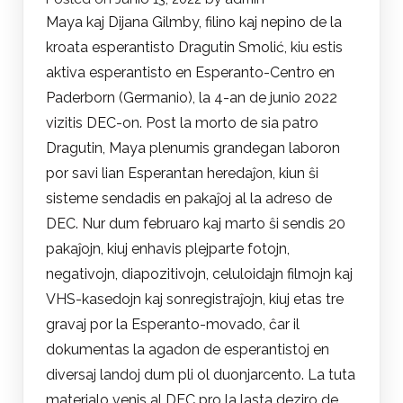
Maya kaj Dijana Gilmby, filino kaj nepino de la
kroata esperantisto Dragutin Smolić, kiu estis
aktiva esperantisto en Esperanto-Centro en
Paderborn (Germanio), la 4-an de junio 2022
vizitis DEC-on. Post la morto de sia patro
Dragutin, Maya plenumis grandegan laboron
por savi lian Esperantan heredaĵon, kiun ŝi
sisteme sendadis en pakaĵoj al la adreso de
DEC. Nur dum februaro kaj marto ŝi sendis 20
pakaĵojn, kiuj enhavis plejparte fotojn,
negativojn, diapozitivojn, celuloidajn filmojn kaj
VHS-kasedojn kaj sonregistraĵojn, kiuj etas tre
gravaj por la Esperanto-movado, ĉar il
dokumentas la agadon de esperantistoj en
diversaj landoj dum pli ol duonjarcento. La tuta
materialo venis al DEC pro la lasta deziro de