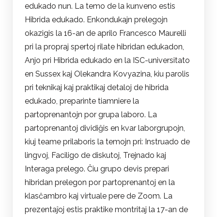
edukado nun. La temo de la kunveno estis
Hibrida edukado. Enkondukajn prelegojn
okazigis la 16-an de aprilo Francesco Maurelli
pri la propraj spertoj rilate hibridan edukadon,
Anjo pri Hibrida edukado en la ISC-universitato
en Sussex kaj Olekandra Kovyazina, kiu parolis
pri teknikaj kaj praktikaj detaloj de hibrida
edukado, preparinte tiamniere la
partoprenantojn por grupa laboro. La
partoprenantoj dividiĝis en kvar laborgrupojn,
kiuj teame prilaboris la temojn pri: Instruado de
lingvoj, Faciligo de diskutoj, Trejnado kaj
Interaga prelego. Ĉiu grupo devis prepari
hibridan prelegon por partoprenantoj en la
klasĉambro kaj virtuale pere de Zoom. La
prezentaĵoj estis praktike montritaj la 17-an de