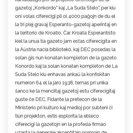
gazetoj „Konkordo” kaj „La Suda Stelo”, per kiu
oni volas ciferecigi pli ol 4000 paĝojn de du el
la tri plej gravaj Esperanto-gazetoj aperintaj en
la teritorio de Kroatio. Ĉar Kroata Esperantisto
kiel la unua tia gazeto jam estas ciferecigita en
la Aŭstria nacia biblioteko, kaj DEC posedas la
solan ĝis nun konatan kompleton de la gazeto
Konordo kaj la solan konatan kompleton de La
Suda Stelo kiu enhavas ankaŭ la konfiskitan
numeron 64 el la jaro 1938, temas pri unika
ŝanco ke la menciitaj gazetoj estu ciferecigitaj
ĝuste ĉe DEC. Fidante la pretecon de la
Ministerio pri kulturo kaj medioj por subteni ĉi
tiun projekton, estis esplorita la ebleco
ciferecigi la gazetojn en la profesia firmao
uzanta la ĝenerale akceptitajn normojn de