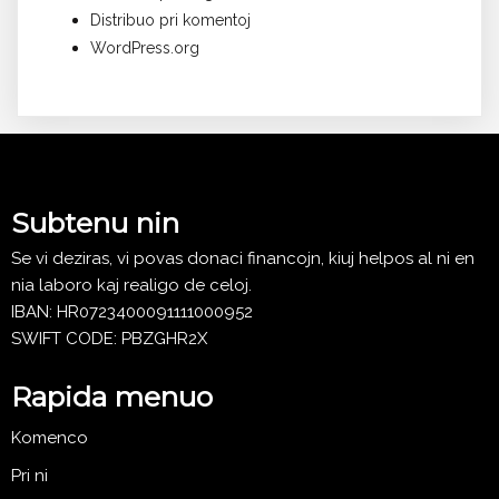
Distribuo pri komentoj
WordPress.org
Subtenu nin
Se vi deziras, vi povas donaci financojn, kiuj helpos al ni en
nia laboro kaj realigo de celoj.
IBAN: HR0723400091111000952
SWIFT CODE: PBZGHR2X
Rapida menuo
Komenco
Pri ni