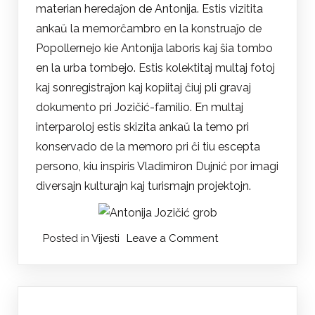
materian heredaĵon de Antonija. Estis vizitita
ankaŭ la memorĉambro en la konstruaĵo de
Popollernejo kie Antonija laboris kaj ŝia tombo
en la urba tombejo. Estis kolektitaj multaj fotoj
kaj sonregistraĵon kaj kopiitaj ĉiuj pli gravaj
dokumento pri Jozičić-familio. En multaj
interparoloj estis skizita ankaŭ la temo pri
konservado de la memoro pri ĉi tiu escepta
persono, kiu inspiris Vladimiron Dujnić por imagi
diversajn kulturajn kaj turismajn projektojn.
on
Posted in
Vijesti
Leave a Comment
Istraživanje
o
esperantistici
Antoniji